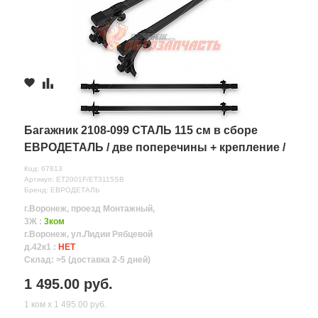
Багажник 2108-099 СТАЛЬ 115 см в сборе
ЕВРОДЕТАЛЬ / две поперечины + крепление /
Код: 67813
Артикул: ET2001F/ET3115SB
Бренд: ЕВРОДЕТАЛЬ
г.Воронеж, проезд Монтажный,
3Ж :
3ком
г.Воронеж, ул.Лидии Рябцевой
д.42к1 :
НЕТ
Склад: >5 (доставка 2-5 дней)
1 495.00 руб.
1 ком х 1 495.00 руб.