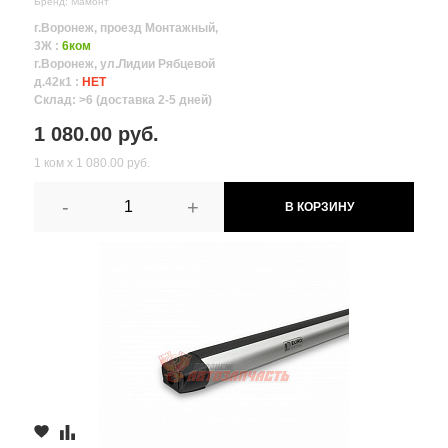
Бренд: Мамонт
г.Воронеж, проезд Монтажный,
3Ж :
6ком
г.Воронеж, ул.Лидии Рябцевой
д.42к1 :
НЕТ
Склад: >6 (доставка 2-5 дней)
1 080.00 руб.
1 ком х 1 080.00 руб.
-
+
В КОРЗИНУ