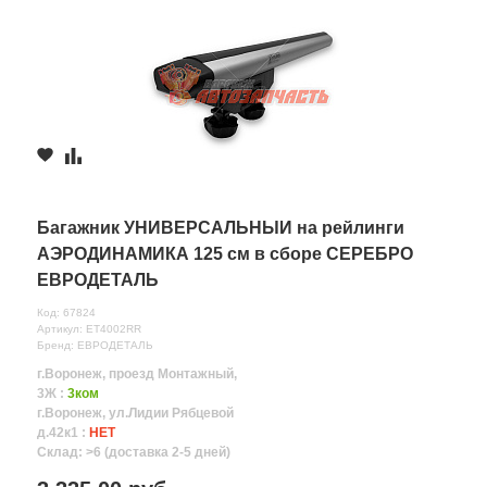
Багажник УНИВЕРСАЛЬНЫЙ на рейлинги
АЭРОДИНАМИКА 125 см в сборе СЕРЕБРО
ЕВРОДЕТАЛЬ
Код: 67824
Артикул: ET4002RR
Бренд: ЕВРОДЕТАЛЬ
г.Воронеж, проезд Монтажный,
3Ж :
3ком
г.Воронеж, ул.Лидии Рябцевой
д.42к1 :
НЕТ
Склад: >6 (доставка 2-5 дней)