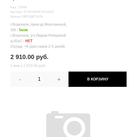
Код: 72068
Артикул: ET2018F/ET3210AG
Бренд: ЕВРОДЕТАЛЬ
г.Воронеж, проезд Монтажный,
3Ж :
5ком
г.Воронеж, ул.Лидии Рябцевой
д.42к1 :
НЕТ
Склад: >8 (доставка 2-5 дней)
2 910.00 руб.
1 ком х 2 910.00 руб.
-
+
В КОРЗИНУ