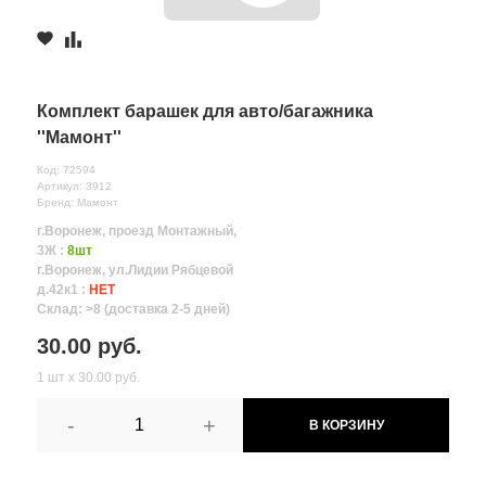
Комплект барашек для авто/багажника
''Мамонт''
Код: 72594
Артикул: 3912
Бренд: Мамонт
г.Воронеж, проезд Монтажный,
3Ж :
8шт
г.Воронеж, ул.Лидии Рябцевой
д.42к1 :
НЕТ
Склад: >8 (доставка 2-5 дней)
30.00 руб.
1 шт х 30.00 руб.
-
+
В КОРЗИНУ