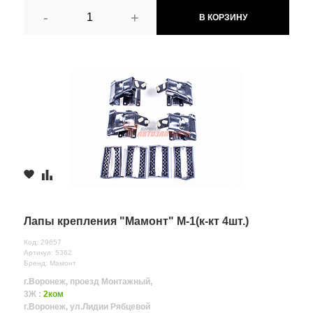
-
+
В КОРЗИНУ
Лапы крепления "Мамонт" М-1(к-кт 4шт.)
Код: 29657
Артикул: 5362
Бренд: Мамонт
г.Воронеж, проезд Монтажный,
3Ж :
2ком
г.Воронеж, ул.Лидии Рябцевой