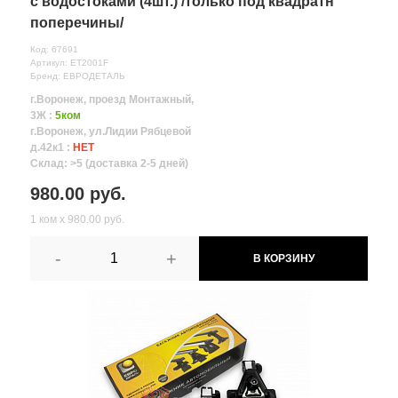
с водостоками (4шт.) /только под квадратн
поперечины/
Код: 67691
Артикул: ET2001F
Бренд: ЕВРОДЕТАЛЬ
г.Воронеж, проезд Монтажный,
3Ж :
5ком
г.Воронеж, ул.Лидии Рябцевой
д.42к1 :
НЕТ
Склад: >5 (доставка 2-5 дней)
980.00 руб.
1 ком х 980.00 руб.
-
+
В КОРЗИНУ