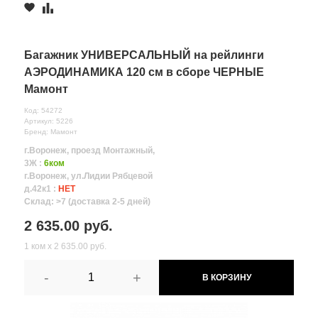
Багажник УНИВЕРСАЛЬНЫЙ на рейлинги
АЭРОДИНАМИКА 120 см в сборе ЧЕРНЫЕ
Мамонт
Код: 54272
Артикул: 5226
Бренд: Мамонт
г.Воронеж, проезд Монтажный,
3Ж :
6ком
г.Воронеж, ул.Лидии Рябцевой
д.42к1 :
НЕТ
Склад: >7 (доставка 2-5 дней)
2 635.00 руб.
1 ком х 2 635.00 руб.
-
+
В КОРЗИНУ