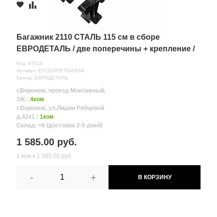
Багажник 2110 СТАЛЬ 115 см в сборе
ЕВРОДЕТАЛЬ / две поперечины + крепление /
Код: 67815
Артикул: ET2110F/ET3115SB
Бренд: ЕВРОДЕТАЛЬ
г.Воронеж, проезд Монтажный,
3Ж :
4ком
г.Воронеж, ул.Лидии Рябцевой
д.42к1 :
1ком
Склад: >6 (доставка 2-5 дней)
1 585.00 руб.
1 ком х 1 585.00 руб.
-
+
В КОРЗИНУ