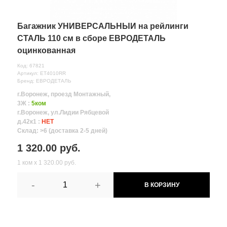
Багажник УНИВЕРСАЛЬНЫЙ на рейлинги
СТАЛЬ 110 см в сборе ЕВРОДЕТАЛЬ
оцинкованная
Код: 67821
Артикул: ET4010RR
Бренд: ЕВРОДЕТАЛЬ
г.Воронеж, проезд Монтажный,
3Ж :
5ком
г.Воронеж, ул.Лидии Рябцевой
д.42к1 :
НЕТ
Склад: >6 (доставка 2-5 дней)
1 320.00 руб.
1 ком х 1 320.00 руб.
-
+
В КОРЗИНУ