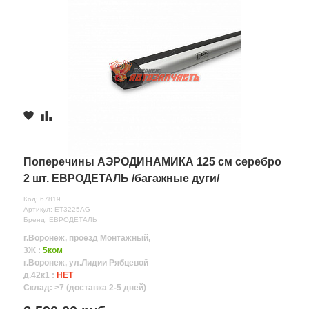
Поперечины АЭРОДИНАМИКА 125 см серебро
2 шт. ЕВРОДЕТАЛЬ /багажные дуги/
Код: 67819
Артикул: ET3225AG
Бренд: ЕВРОДЕТАЛЬ
г.Воронеж, проезд Монтажный,
3Ж :
5ком
г.Воронеж, ул.Лидии Рябцевой
д.42к1 :
НЕТ
Склад: >7 (доставка 2-5 дней)