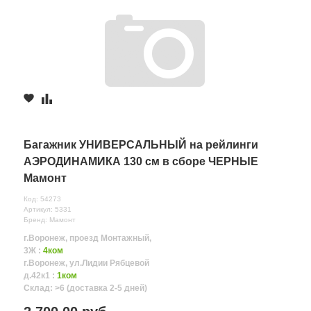
Багажник УНИВЕРСАЛЬНЫЙ на рейлинги
АЭРОДИНАМИКА 130 см в сборе ЧЕРНЫЕ
Мамонт
Код: 54273
Артикул: 5331
Бренд: Мамонт
г.Воронеж, проезд Монтажный,
3Ж :
4ком
г.Воронеж, ул.Лидии Рябцевой
д.42к1 :
1ком
Склад: >6 (доставка 2-5 дней)