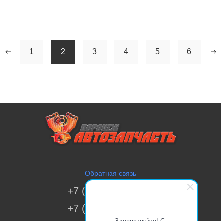
1
2
3
4
5
6
Обратная связь
+7 (473) 269-41-51
+7 (473) 200-70-00
Здравствуйте! С