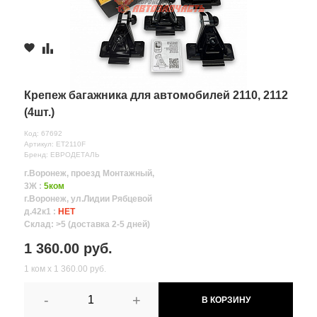
Крепеж багажника для автомобилей 2110, 2112
(4шт.)
Код: 67692
Артикул: ET2110F
Бренд: ЕВРОДЕТАЛЬ
г.Воронеж, проезд Монтажный,
3Ж :
5ком
г.Воронеж, ул.Лидии Рябцевой
д.42к1 :
НЕТ
Склад: >5 (доставка 2-5 дней)
1 360.00 руб.
1 ком х 1 360.00 руб.
-
+
В КОРЗИНУ