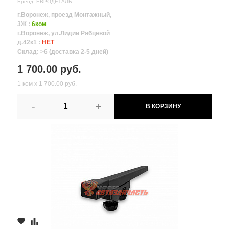
Бренд: ЕВРОДЕТАЛЬ
г.Воронеж, проезд Монтажный,
3Ж :
6ком
г.Воронеж, ул.Лидии Рябцевой
д.42к1 :
НЕТ
Склад: >6 (доставка 2-5 дней)
1 700.00 руб.
1 ком х 1 700.00 руб.
-
+
В КОРЗИНУ