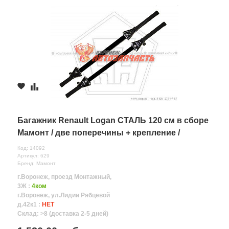
Багажник Renault Logan СТАЛЬ 120 см в сборе
Мамонт / две поперечины + крепление /
Код: 14092
Артикул: 629
Бренд: Мамонт
г.Воронеж, проезд Монтажный,
3Ж :
4ком
г.Воронеж, ул.Лидии Рябцевой
д.42к1 :
НЕТ
Склад: >8 (доставка 2-5 дней)