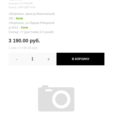
Артикул: ET4001RR
Бренд: ЕВРОДЕТАЛЬ
г.Воронеж, проезд Монтажный,
3Ж :
4ком
г.Воронеж, ул.Лидии Рябцевой
д.42к1 :
1ком
Склад: >7 (доставка 2-5 дней)
3 190.00 руб.
1 ком х 3 190.00 руб.
-
+
В КОРЗИНУ