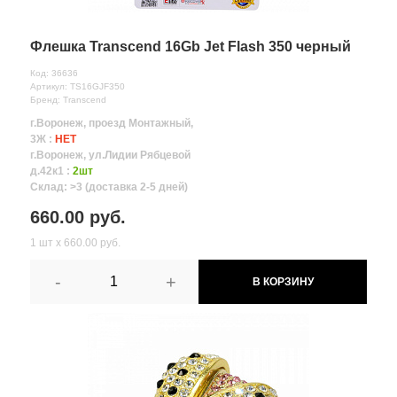
Флешка Transcend 16Gb Jet Flash 350 черный
Код: 36636
Артикул: TS16GJF350
Бренд: Transcend
г.Воронеж, проезд Монтажный,
3Ж :
НЕТ
г.Воронеж, ул.Лидии Рябцевой
д.42к1 :
2шт
Склад: >3 (доставка 2-5 дней)
660.00 руб.
1 шт х 660.00 руб.
-
+
В КОРЗИНУ