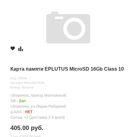
Карта памяти EPLUTUS MicroSD 16Gb Class 10
Код: 78286
Артикул: MicroSD 16Gb
Бренд: Noname
г.Воронеж, проезд Монтажный,
3Ж :
2шт
г.Воронеж, ул.Лидии Рябцевой
д.42к1 :
НЕТ
Склад: >2 (доставка 2-5 дней)
405.00 руб.
1 шт х 405.00 руб.