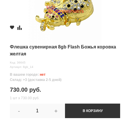
Флешка сувенирная 8gb Flash Божья коровка
желтая
Код: 36645
Артикул: 8gb_14
В вашем городе:
нет
Склад: >3 (доставка 2-5 дней)
730.00 руб.
1 шт х 730.00 руб.
-
+
В КОРЗИНУ