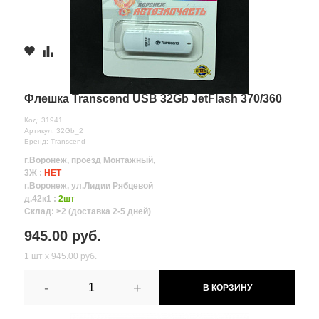
Флешка Transcend USB 32Gb JetFlash 370/360
Код: 31941
Артикул: 32Gb_2
Бренд: Transcend
г.Воронеж, проезд Монтажный,
3Ж :
НЕТ
г.Воронеж, ул.Лидии Рябцевой
д.42к1 :
2шт
Склад: >2 (доставка 2-5 дней)
945.00 руб.
1 шт х 945.00 руб.
-
+
В КОРЗИНУ