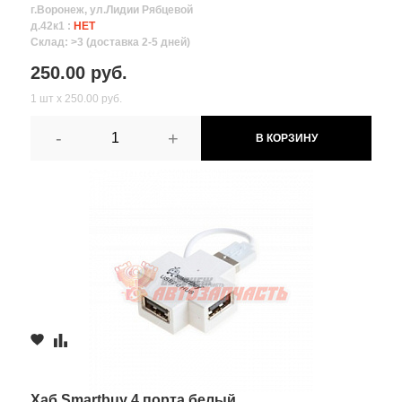
г.Воронеж, ул.Лидии Рябцевой
д.42к1 :
НЕТ
Склад: >3 (доставка 2-5 дней)
250.00 руб.
1 шт х 250.00 руб.
-
+
В КОРЗИНУ
Хаб Smartbuy 4 порта белый