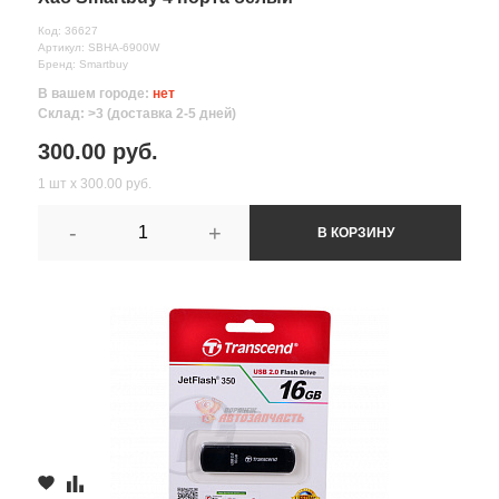
Код: 36627
Артикул: SBHA-6900W
Бренд: Smartbuy
В вашем городе:
нет
Склад: >3 (доставка 2-5 дней)
300.00 руб.
1 шт х 300.00 руб.
-
+
В КОРЗИНУ