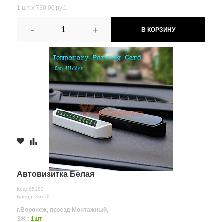
1 шт х 730.00 руб.
-
+
В КОРЗИНУ
Автовизитка Белая
Код: 65180
Бренд: Китай
г.Воронеж, проезд Монтажный,
3Ж :
1шт