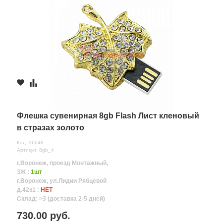
Флешка сувенирная 8gb Flash Лист кленовый
в стразах золото
Код: 36648
Артикул: 8gb_4
г.Воронеж, проезд Монтажный,
3Ж :
1шт
г.Воронеж, ул.Лидии Рябцевой
д.42к1 :
НЕТ
Склад: >3 (доставка 2-5 дней)
730.00 руб.