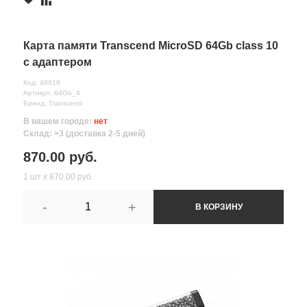
Карта памяти Transcend MicroSD 64Gb class 10
с адаптером
Код: 48819
Артикул: 64Gb_4
Бренд: Transcend
В вашем городе:
нет
Склад: >3 (доставка 2-5 дней)
870.00 руб.
1 шт х 870.00 руб.
-
+
В КОРЗИНУ