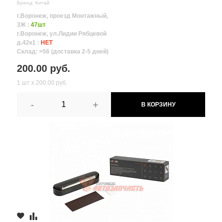
Бренд: Китай
г.Воронеж, проезд Монтажный,
3Ж :
47шт
г.Воронеж, ул.Лидии Рябцевой
д.42к1 :
НЕТ
Склад: >56 (доставка 2-5 дней)
200.00 руб.
1 шт х 200.00 руб.
-
+
В КОРЗИНУ