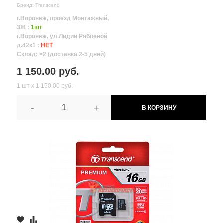
Бренд: Transcend
г.Воронеж, проезд Монтажный,
3Ж :
1шт
г.Воронеж, ул.Лидии Рябцевой
д.42к1 :
НЕТ
Склад: >2 (доставка 2-5 дней)
1 150.00 руб.
1 шт х 1 150.00 руб.
-
+
В КОРЗИНУ