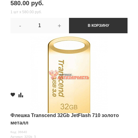
580.00 руб.
1 шт х 580.00 руб.
-
+
В КОРЗИНУ
Флешка Transcend 32Gb JetFlash 710 золото
металл
Код: 36640
Артикул: 32Gb_5