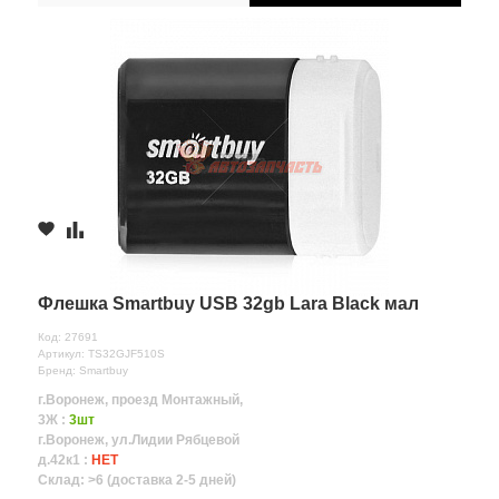
Флешка Smartbuy USB 32gb Lara Black мал
Код: 27691
Артикул: TS32GJF510S
Бренд: Smartbuy
г.Воронеж, проезд Монтажный,
3Ж :
3шт
г.Воронеж, ул.Лидии Рябцевой
д.42к1 :
НЕТ
Склад: >6 (доставка 2-5 дней)