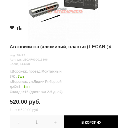
Автовизитка (алюминий, пластик) LECAR @
Код: 78473
Артикул: LECAR000013806
Бренд: LECAR
г.Воронеж, проезд Монтажный,
3Ж :
7шт
г.Воронеж, ул.Лидии Рябцевой
д.42к1 :
1шт
Склад: >16 (доставка 2-5 дней)
520.00 руб.
1 шт х 520.00 руб.
-
+
В КОРЗИНУ