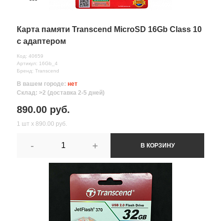
Карта памяти Transcend MicroSD 16Gb Class 10
с адаптером
Код: 40659
Артикул: 16Gb_4
Бренд: Transcend
В вашем городе:
нет
Склад: >2 (доставка 2-5 дней)
890.00 руб.
1 шт х 890.00 руб.
-
+
В КОРЗИНУ