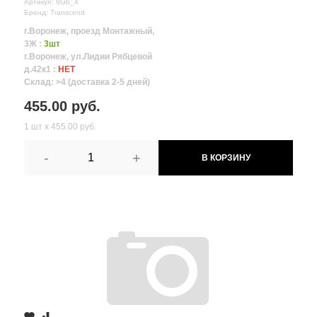
Артикул: 8Gb_4
Бренд: Transcend
г.Воронеж, проезд Монтажный,
3Ж :
3шт
г.Воронеж, ул.Лидии Рябцевой
д.42к1 :
НЕТ
Склад: >4 (доставка 2-5 дней)
455.00 руб.
1 шт х 455.00 руб.
-
+
В КОРЗИНУ