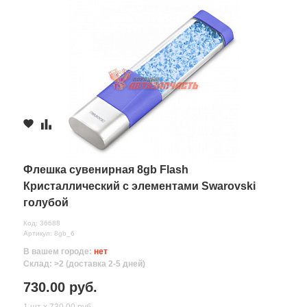
Флешка сувенирная 8gb Flash
Кристаллический с элементами Swarovski
голубой
Код: 36688
Артикул: 8gb_6
В вашем городе:
нет
Склад: >2 (доставка 2-5 дней)
730.00 руб.
1 шт х 730.00 руб.