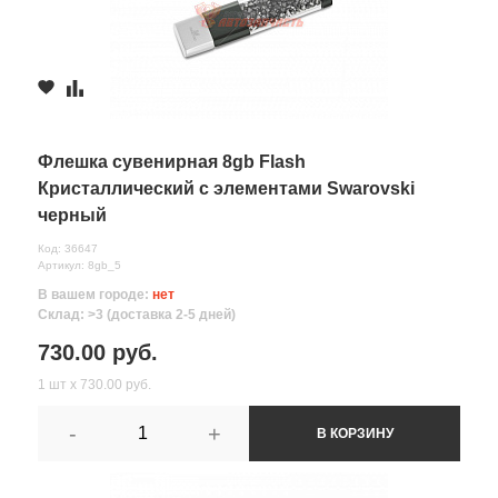
Флешка сувенирная 8gb Flash
Кристаллический с элементами Swarovski
черный
Код: 36647
Артикул: 8gb_5
В вашем городе:
нет
Склад: >3 (доставка 2-5 дней)
730.00 руб.
1 шт х 730.00 руб.
-
+
В КОРЗИНУ