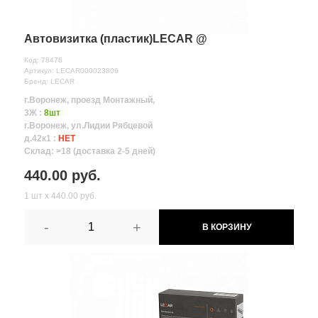
Автовизитка (пластик)LECAR @
Код: 78476
Артикул: LECAR000023806
Бренд: LECAR
г.Воронеж, проезд Монтажный,
3Ж :
8шт
г.Воронеж, ул.Лидии Рябцевой
д.42к1 :
НЕТ
Склад: >18 (доставка 2-5 дней)
440.00 руб.
1 шт х 440.00 руб.
-
+
В КОРЗИНУ