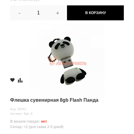
-
+
В КОРЗИНУ
Флешка сувенирная 8gb Flash Панда
Код: 36652
Артикул: 8gb_8
В вашем городе:
нет
Склад: >2 (доставка 2-5 дней)