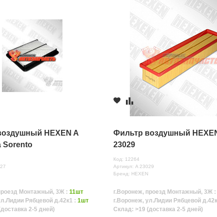
воздушный HEXEN A
Фильтр воздушный HEXE
a Sorento
23029
Код: 12264
027
Артикул: A 23029
N
Бренд: HEXEN
проезд Монтажный, 3Ж :
11шт
г.Воронеж, проезд Монтажный, 3Ж 
ул.Лидии Рябцевой д.42к1 :
1шт
г.Воронеж, ул.Лидии Рябцевой д.42к
(доставка 2-5 дней)
Склад: >19 (доставка 2-5 дней)