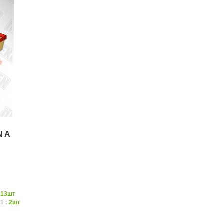
N A
:
13шт
1 :
2шт