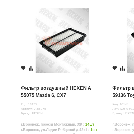
Фильтр воздушный HEXEN A
Фильтр 
55075 Mazda 6, CX7
59136 Toy
Код: 10135
Код: 10144
Артикул: A 55075
Артикул: A 59
Бренд: HEXEN
Бренд: HEXE
г.Воронеж, проезд Монтажный, 3Ж :
14шт
г.Воронеж, 
г.Воронеж, ул.Лидии Рябцевой д.42к1 :
1шт
г.Воронеж, 