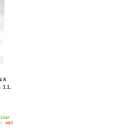
N A
 1.1,
:
12шт
1 :
НЕТ