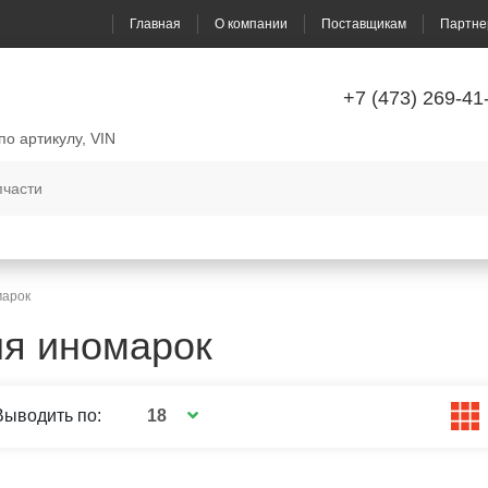
Главная
О компании
Поставщикам
Партне
+7 (473) 269-41
по артикулу, VIN
марок
я иномарок
18
Выводить по: