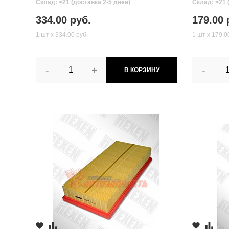
Склад: >21 (доставка 2-5 дней)
Склад: >21 
334.00 руб.
179.00 
1 шт х 334.00 руб.
1 шт х 179.0
-
+
-
В КОРЗИНУ