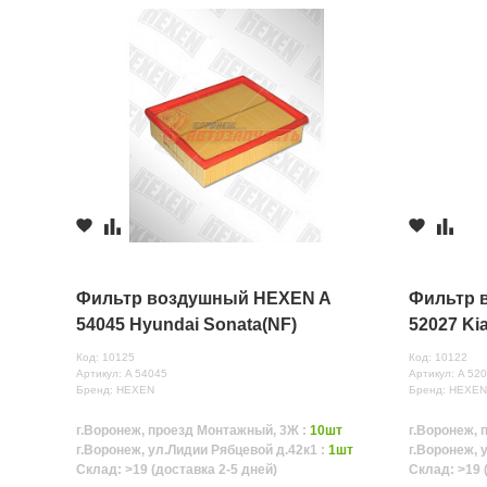
Фильтр воздушный HEXEN A
Фильтр 
54045 Hyundai Sonata(NF)
52027 Ki
Код: 10125
Код: 10122
Артикул: A 54045
Артикул: A 52
Бренд: HEXEN
Бренд: HEXE
г.Воронеж, проезд Монтажный, 3Ж :
10шт
г.Воронеж, 
г.Воронеж, ул.Лидии Рябцевой д.42к1 :
1шт
г.Воронеж, 
Склад: >19 (доставка 2-5 дней)
Склад: >19 