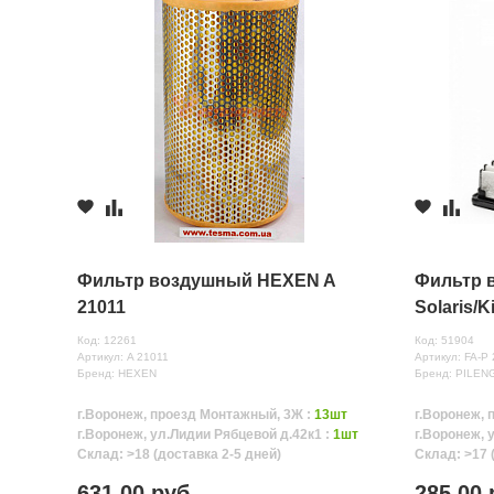
Фильтр воздушный HEXEN A
Фильтр 
21011
Solaris/K
Код: 12261
Код: 51904
Артикул: A 21011
Артикул: FA-P
Бренд: HEXEN
Бренд: PILEN
г.Воронеж, проезд Монтажный, 3Ж :
13шт
г.Воронеж, 
г.Воронеж, ул.Лидии Рябцевой д.42к1 :
1шт
г.Воронеж, 
Склад: >18 (доставка 2-5 дней)
Склад: >17 
631.00 руб.
285.00 