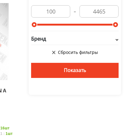
Бренд
N A
:
16шт
1 :
1шт