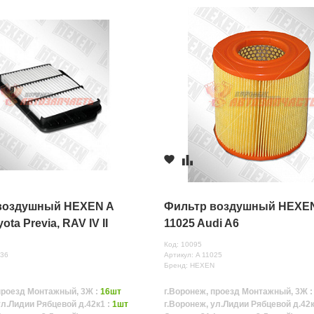
воздушный HEXEN A
Фильтр воздушный HEXE
ota Previa, RAV IV II
11025 Audi A6
Код: 10095
136
Артикул: A 11025
N
Бренд: HEXEN
проезд Монтажный, 3Ж :
16шт
г.Воронеж, проезд Монтажный, 3Ж 
ул.Лидии Рябцевой д.42к1 :
1шт
г.Воронеж, ул.Лидии Рябцевой д.42к