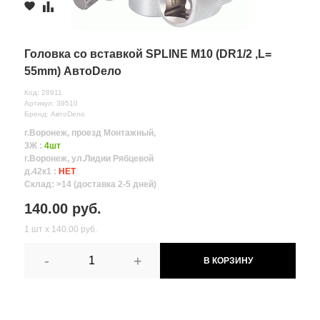
Головка со вставкой SPLINE M10 (DR1/2 ,L=
55mm) АвтоDело
Код: 28911
Артикул: 39510
Бренд: АвтоDело
г.Воронеж, проезд Монтажный,
3Ж :
4шт
г.Воронеж, ул.Лидии Рябцевой
д.42к1 :
НЕТ
Склад: >14 (доставка 2-5 дней)
140.00 руб.
1 шт х 140.00 руб.
-
+
В КОРЗИНУ