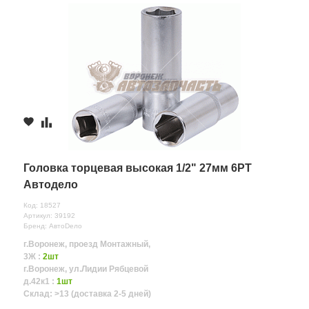
Головка торцевая высокая 1/2" 27мм 6РТ
Автодело
Код: 18527
Артикул: 39192
Бренд: АвтоDело
г.Воронеж, проезд Монтажный,
3Ж :
2шт
г.Воронеж, ул.Лидии Рябцевой
д.42к1 :
1шт
Склад: >13 (доставка 2-5 дней)