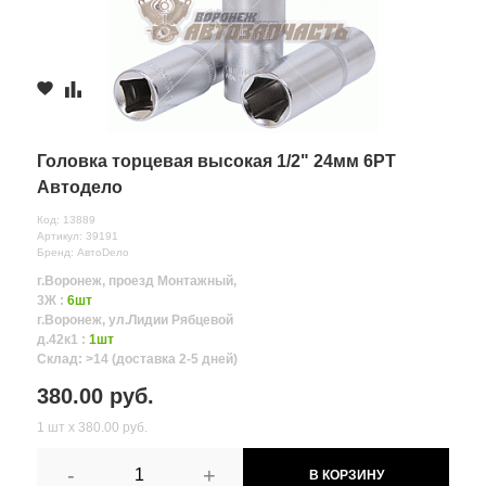
Головка торцевая высокая 1/2" 24мм 6РТ
Автодело
Код: 13889
Артикул: 39191
Бренд: АвтоDело
г.Воронеж, проезд Монтажный,
3Ж :
6шт
г.Воронеж, ул.Лидии Рябцевой
д.42к1 :
1шт
Склад: >14 (доставка 2-5 дней)
380.00 руб.
1 шт х 380.00 руб.
-
+
В КОРЗИНУ