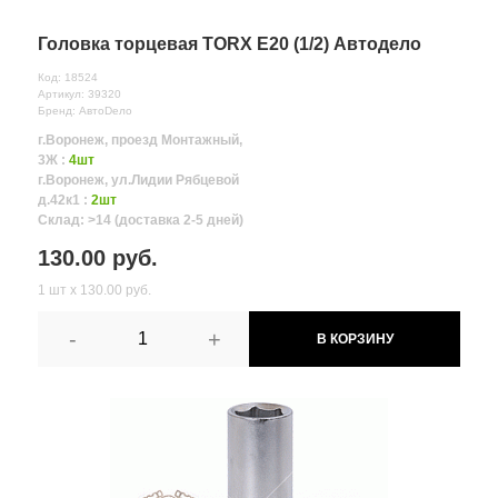
Головка торцевая TORX E20 (1/2) Автодело
Код: 18524
Артикул: 39320
Бренд: АвтоDело
г.Воронеж, проезд Монтажный,
3Ж :
4шт
г.Воронеж, ул.Лидии Рябцевой
д.42к1 :
2шт
Склад: >14 (доставка 2-5 дней)
130.00 руб.
1 шт х 130.00 руб.
-
+
В КОРЗИНУ