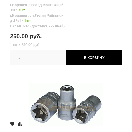
г.Воронеж, проезд Монтажный,
3Ж :
2шт
г.Воронеж, ул.Лидии Рябцевой
д.42к1 :
1шт
Склад: >14 (доставка 2-5 дней)
250.00 руб.
1 шт х 250.00 руб.
-
+
В КОРЗИНУ