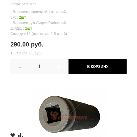
Бренд: АвтоDело
г.Воронеж, проезд Монтажный,
3Ж :
2шт
г.Воронеж, ул.Лидии Рябцевой
д.42к1 :
1шт
Склад: >13 (доставка 2-5 дней)
290.00 руб.
1 шт х 290.00 руб.
-
+
В КОРЗИНУ