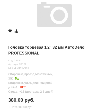
Головка торцевая 1/2" 32 мм АвтоDело
PROFESSIONAL
Код: 28955
Артикул: 39132
Бренд: АвтоDело
г.Воронеж, проезд Монтажный,
3Ж :
5шт
г.Воронеж, ул.Лидии Рябцевой
д.42к1 :
НЕТ
Склад: >13 (доставка 2-5 дней)
380.00 руб.
1 шт х 380.00 руб.