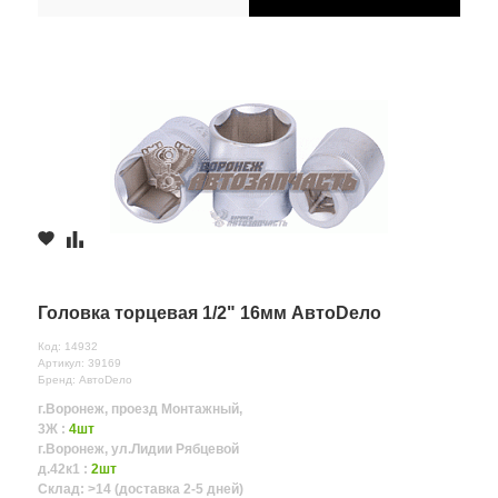
Головка торцевая 1/2" 16мм АвтоDело
Код: 14932
Артикул: 39169
Бренд: АвтоDело
г.Воронеж, проезд Монтажный,
3Ж :
4шт
г.Воронеж, ул.Лидии Рябцевой
д.42к1 :
2шт
Склад: >14 (доставка 2-5 дней)