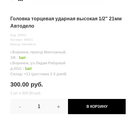
Головка торцевая ударная высокая 1/2" 21мм
Автодело
Код: 20551
Артикул: 40021
Бренд: АвтоDело
г.Воронеж, проезд Монтажный,
3Ж :
1шт
г.Воронеж, ул.Лидии Рябцевой
д.42к1 :
1шт
Склад: >13 (доставка 2-5 дней)
300.00 руб.
1 шт х 300.00 руб.
-
+
В КОРЗИНУ