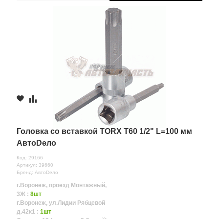
Головка со вставкой TORX Т60 1/2" L=100 мм
АвтоDело
Код: 29166
Артикул: 39660
Бренд: АвтоDело
г.Воронеж, проезд Монтажный,
3Ж :
8шт
г.Воронеж, ул.Лидии Рябцевой
д.42к1 :
1шт