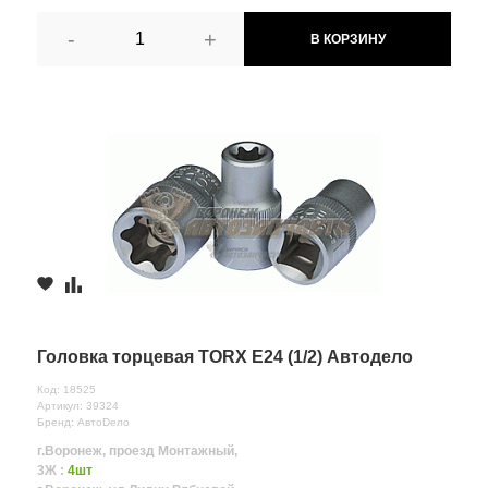
-
+
В КОРЗИНУ
Головка торцевая TORX E24 (1/2) Автодело
Код: 18525
Артикул: 39324
Бренд: АвтоDело
г.Воронеж, проезд Монтажный,
3Ж :
4шт