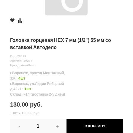
Головка торцевая HEX 7 мм (1/2") 55 мм со
вставкой Автодело
Код: 28899
Артикул: 39287
Бренд: АвтоDело
г.Воронеж, проезд Монтажный,
3Ж :
4шт
г.Воронеж, ул.Лидии Рябцевой
д.42к1 :
1шт
Склад: >14 (доставка 2-5 дней)
130.00 руб.
1 шт х 130.00 руб.
-
+
В КОРЗИНУ