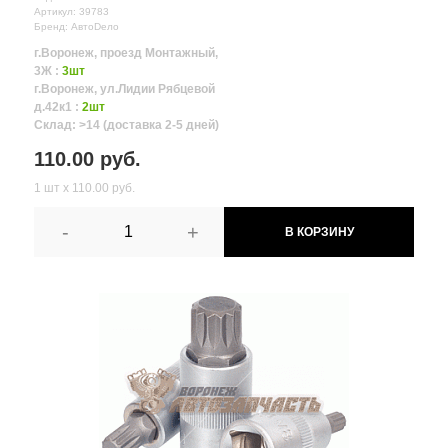
Артикул: 39783
Бренд: АвтоDело
г.Воронеж, проезд Монтажный,
3Ж :
3шт
г.Воронеж, ул.Лидии Рябцевой
д.42к1 :
2шт
Склад: >14 (доставка 2-5 дней)
110.00 руб.
1 шт х 110.00 руб.
-
+
В КОРЗИНУ