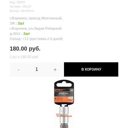
Код: 28952
Артикул: 39122
Бренд: АвтоDело
г.Воронеж, проезд Монтажный,
3Ж :
3шт
г.Воронеж, ул.Лидии Рябцевой
д.42к1 :
2шт
Склад: >13 (доставка 2-5 дней)
180.00 руб.
1 шт х 180.00 руб.
-
+
В КОРЗИНУ