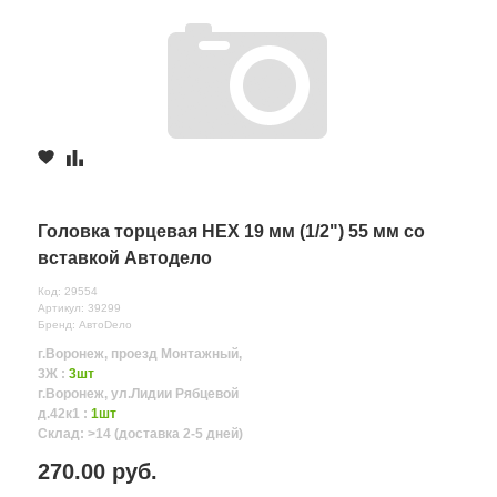
Головка торцевая HEX 19 мм (1/2") 55 мм со
вставкой Автодело
Код: 29554
Артикул: 39299
Бренд: АвтоDело
г.Воронеж, проезд Монтажный,
3Ж :
3шт
г.Воронеж, ул.Лидии Рябцевой
д.42к1 :
1шт
Склад: >14 (доставка 2-5 дней)
270.00 руб.