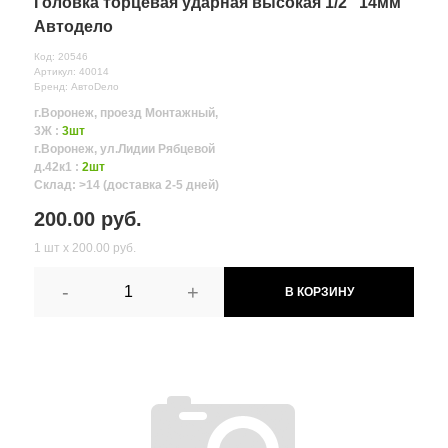
Головка торцевая ударная высокая 1/2" 14мм
Автодело
Код: 20546
Артикул: 40014
Бренд: АвтоDело
г.Воронеж, проезд Монтажный,
3Ж :
3шт
г.Воронеж, ул.Лидии Рябцевой
д.42к1 :
2шт
Склад: >14 (доставка 2-5 дней)
200.00 руб.
1 шт х 200.00 руб.
-
+
В КОРЗИНУ