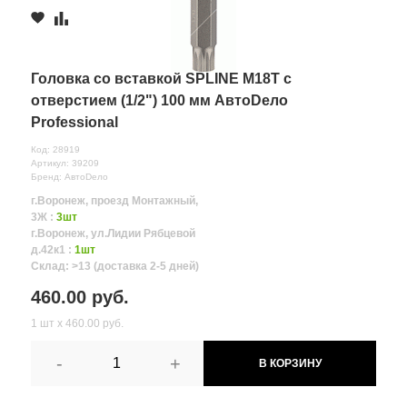
Головка со вставкой SPLINE М18Т с
отверстием (1/2") 100 мм АвтоDело
Professional
Код: 28919
Артикул: 39209
Бренд: АвтоDело
г.Воронеж, проезд Монтажный,
3Ж :
3шт
г.Воронеж, ул.Лидии Рябцевой
д.42к1 :
1шт
Склад: >13 (доставка 2-5 дней)
460.00 руб.
1 шт х 460.00 руб.
-
+
В КОРЗИНУ