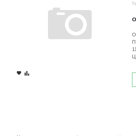
Б
О
О
П
1
Ц