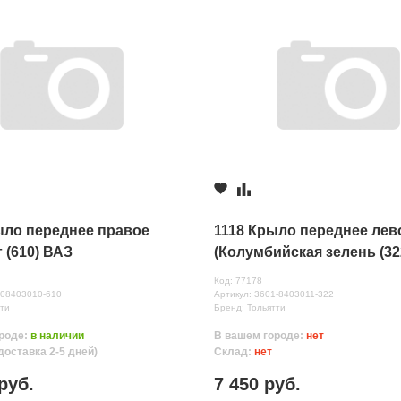
ыло переднее правое
1118 Крыло переднее лев
 (610) ВАЗ
(Колумбийская зелень (32
НАЧАЛО
Код: 77178
нных
008403010-610
Артикул: 3601-8403011-322
ти
Бренд: Тольятти
роде:
в наличии
В вашем городе:
нет
доставка 2-5 дней)
Склад:
нет
руб.
7 450 руб.