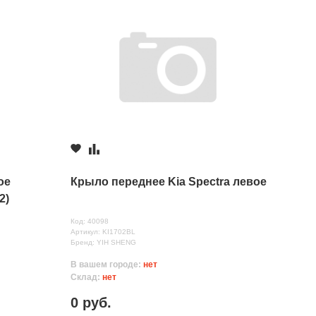
ое
Крыло переднее Kia Spectra левое
2)
Код: 40098
Артикул: KI1702BL
Бренд: YIH SHENG
В вашем городе:
нет
Склад:
нет
0 руб.