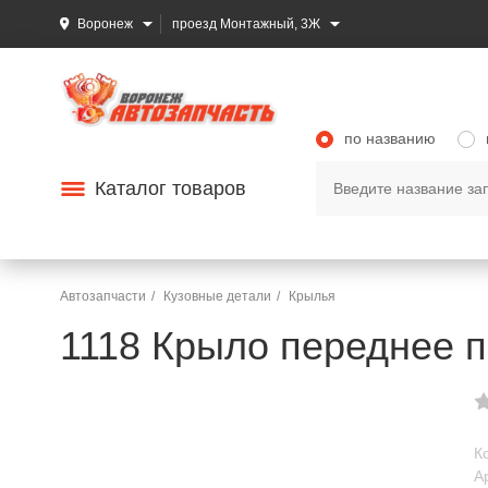
Воронеж
проезд Монтажный, 3Ж
по названию
Каталог товаров
Автозапчасти
Кузовные детали
Крылья
1118 Крыло переднее п
К
А