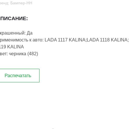
ренд: Бампер-НН
ПИСАНИЕ:
крашенный: Да
рименимость к авто: LADA 1117 KALINA;LADA 1118 KALINA
119 KALINA
вет: черника (482)
Распечатать