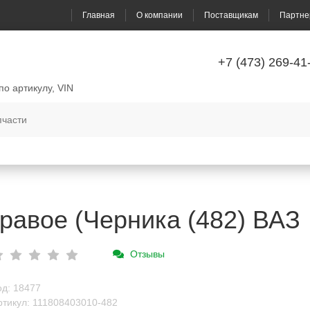
Главная
О компании
Поставщикам
Партне
+7 (473) 269-41
по артикулу, VIN
равое (Черника (482) ВАЗ
Отзывы
од: 18477
ртикул: 111808403010-482