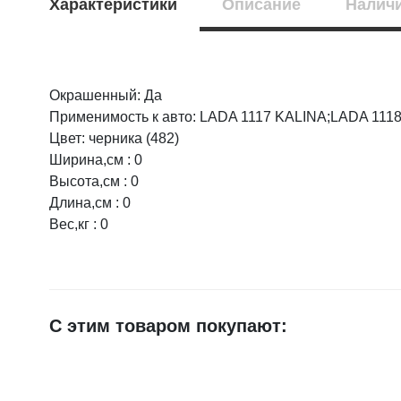
Характеристики
Описание
Наличи
Окрашенный: Да
Оцените товар:
НАЛИЧИЕ
СРОК
Применимость к авто: LADA 1117 KALINA;LADA 111
Цвет: черника (482)
г.Воронеж,
1 шт.
Ширина,см : 0
Ваше имя
на скла
Высота,см : 0
Длина,см : 0
Вес,кг : 0
E-mail
Достоинства
С этим товаром покупают:
Недостатки