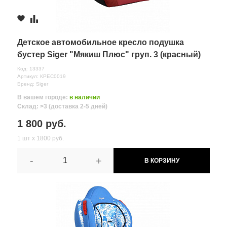
Комментарий
Детское автомобильное кресло подушка
бустер Siger "Мякиш Плюс" груп. 3 (красный)
Код: 13337
Артикул: КРЕС0019
Бренд: Siger
В вашем городе:
в наличии
Склад: >3 (доставка 2-5 дней)
1 800 руб.
1 шт х 1800 руб.
-
+
В КОРЗИНУ
Все поля формы обязательны
Отправляя форму вы соглашаетесь на
обработку персональных
данных