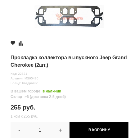
Прокладка коллектора выпускного Jeep Grand
Cherokee (2шт.)
Код: 22821
Артикул: MS95480
Бренд: Квадратис
В вашем городе:
в наличии
Склад: >6 (доставка 2-5 дней)
255 руб.
1 ком х 255 руб.
-
+
В КОРЗИНУ