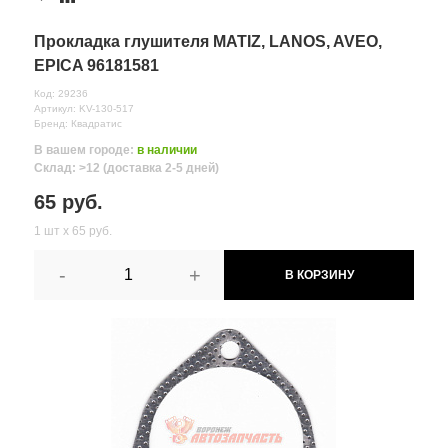
Комментарий
Прокладка глушителя MATIZ, LANOS, AVEO,
EPICA 96181581
Код: 29236
Артикул: KV-130-517
Бренд: Квадратис
В вашем городе:
в наличии
Склад: >12 (доставка 2-5 дней)
65 руб.
1 шт х 65 руб.
-
+
В КОРЗИНУ
Все поля формы обязательны
Отправляя форму вы соглашаетесь на
обработку персональных
данных