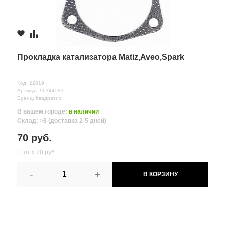
Прокладка катализатора Matiz,Aveo,Spark
Код: 22819
Артикул: 96344583
Бренд: Квадратис
В вашем городе:
в наличии
Склад: >8 (доставка 2-5 дней)
70 руб.
1 шт х 70 руб.
-
+
В КОРЗИНУ