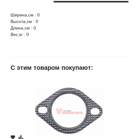
Ширина,см : 0
Оцените товар:
Высота,см : 0
НАЛИЧИЕ
СРОК
ЦЕНА
Длина,см : 0
Вес,кг : 0
КВАДРАТИС Прокладка глушителя Nissan, Ford
Ваше имя
Артикул:
202692v6200
г.Воронеж,
E-mail
проезд
3 шт.
55 руб.
С этим товаром покупают:
Монтажный,
3Ж
Достоинства
Недостатки