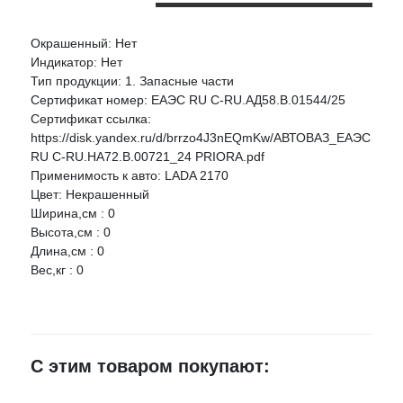
Окрашенный: Нет
Оцените товар:
Индикатор: Нет
НАЛИЧИЕ
СРОК
ЦЕНА
Тип продукции: 1. Запасные части
Сертификат номер: ЕАЭС RU С-RU.АД58.В.01544/25
ООО "ДЗС" Фонарь задний 2170 "ДЗС" правый
Ваше имя
Сертификат ссылка:
Артикул:
21700371601000
https://disk.yandex.ru/d/brrzo4J3nEQmKw/АВТОВАЗ_ЕАЭС
RU С-RU.НА72.В.00721_24 PRIORA.pdf
г.Воронеж,
E-mail
Применимость к авто: LADA 2170
проезд
8 шт.
3 910 руб.
Цвет: Некрашенный
Монтажный,
3Ж
Ширина,см : 0
Достоинства
Высота,см : 0
г.Воронеж,
Длина,см : 0
ул.Лидии
Вес,кг : 0
Рябцевой
1 шт.
3 910 руб.
д.42к1
≈ 2д.
Недостатки
Россошь,
1 шт.
3 910 руб.
Мира168Г
С этим товаром покупают:
г.Лиски, ул.
Титова, д. 30/1
1 шт.
3 910 руб.