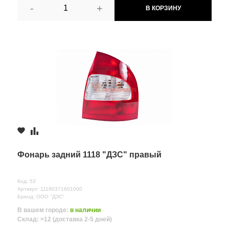
-
+
В КОРЗИНУ
Фонарь задний 1118 "ДЗС" правый
Код: 53
Артикул: 11180371601000
Бренд: ООО "ДЗС"
В вашем городе:
в наличии
Склад: >12 (доставка 2-5 дней)