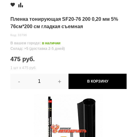
Артикул:
b1b09d4822a411e88cc8d850e6bd9751
Комментарий
г.Лиски, ул.
Пленка тонирующая SF20-76 200 0,20 мм 5%
Титова, д.
76см*200 см гладкая съемная
2 шт.
745 руб.
30/1
Код: 33796
≈ 8д.
В вашем городе:
в наличии
Склад: >5 (доставка 2-5 дней)
475 руб.
1 шт х 475 руб.
-
+
В КОРЗИНУ
Все поля формы обязательны
Отправляя форму вы соглашаетесь на
обработку персональных
данных