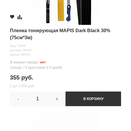
Пленка тонирующая MAPIS Dark Black 30%
(75см*3м)
Код: 73550
Артикул: 96230
Бренд: MAPIS
В вашем городе:
нет
Склад: >3 (доставка 2-5 дней)
355 руб.
1 шт х 355 руб.
-
+
В КОРЗИНУ