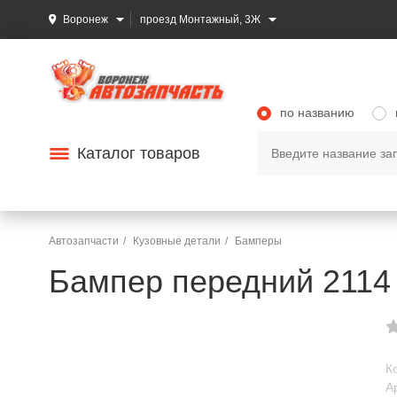
Воронеж
проезд Монтажный, 3Ж
по названию
Каталог товаров
Автозапчасти
Кузовные детали
Бамперы
Бампер передний 2114 
К
А