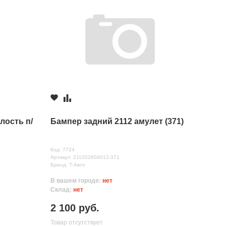
лость п/
Бампер задний 2112 амулет (371)
Код: 7724
Артикул: 211202804012-371
Бренд: Т-Авто
В вашем городе:
нет
Склад:
нет
2 100 руб.
Товар отсутствует