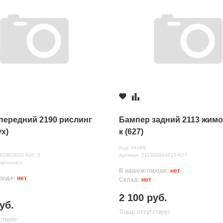
передний 2190 рислинг
Бампер задний 2113 жимо
ух)
к (627)
Код: 34269
нных
002803015-610_3
Артикул: 211302804015-627
Автопласт
В вашем городе:
нет
роде:
нет
Склад:
нет
2 100 руб.
уб.
Товар отсутствует
ствует