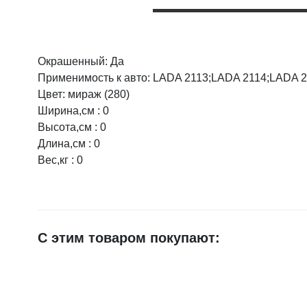
Окрашенный: Да
Оцените товар:
Применимость к авто: LADA 2113;LADA 2114;LADA 
Цвет: мираж (280)
Ширина,см : 0
Ваше имя
Высота,см : 0
Длина,см : 0
Вес,кг : 0
E-mail
Достоинства
С этим товаром покупают:
Недостатки