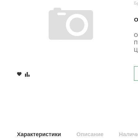
Б
О
О
П
Ц
Характеристики
Описание
Наличи