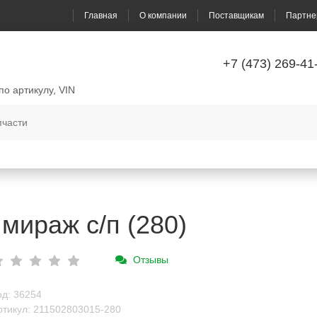
Главная
О компании
Поставщикам
Партне
+7 (473) 269-41
по артикулу, VIN
мираж с/п (280)
Отзывы
од: 36254
ртикул: 211502803015-280