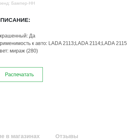
ренд: Бампер-НН
ПИСАНИЕ:
крашенный: Да
рименимость к авто: LADA 2113;LADA 2114;LADA 2115
вет: мираж (280)
Распечатать
е в магазинах
Отзывы