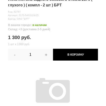
глухого ) ( компл - 2 шт ) БРТ
Код: 82787
Артикул: 2170-5403124/25
Бренд: ОАО "БРТ"
В вашем городе:
в наличии
Склад: >3 (доставка 2-5 дней)
1 300 руб.
1 шт х 1300 руб.
-
+
В КОРЗИНУ
Все поля формы обязательны
Отправляя форму вы соглашаетесь на
обработку персональных
данных