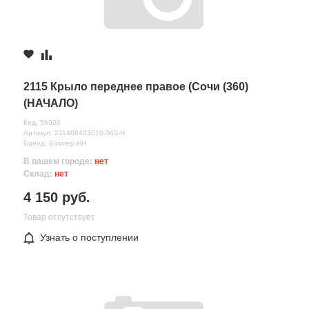
Комментарий
2115 Крыло переднее правое (Сочи (360)
(НАЧАЛО)
Код: 56902
Артикул: 211408403010-360-Н
Бренд: Бампер-НН
В вашем городе:
нет
Склад:
нет
4 150 руб.
Все поля формы обязательны
Товар отсутствует
Отправляя форму вы соглашаетесь на
обработку персональных
Узнать о поступлении
данных