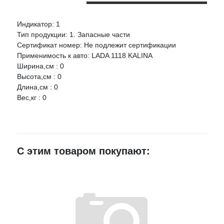
Индикатор: 1
Оцените товар:
Тип продукции: 1. Запасные части
НАЛИЧИЕ
СРОК
ЦЕНА
Сертификат номер: Не подлежит сертификации
Применимость к авто: LADA 1118 KALINA
АВТОВАЗ 1118 Усилитель заднего крыла правый ВАЗ
Ваше имя
Ширина,см : 0
Артикул:
11180840407400
Высота,см : 0
Длина,см : 0
г.Воронеж,
E-mail
Вес,кг : 0
проезд
14 шт.
1 225 руб.
Монтажный,
3Ж
Достоинства
Россошь,
1 шт.
1 225 руб.
Мира168Г
С этим товаром покупают:
Недостатки