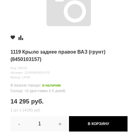
1119 Крыло заднее правое ВАЗ (грунт)
(8450103157)
Код: 26619
Артикул: 11190840401470
Бренд: LADA
В вашем городе:
в наличии
Склад: >2 (доставка 2-5 дней)
14 295 руб.
1 шт х 14295 руб.
-
+
В КОРЗИНУ