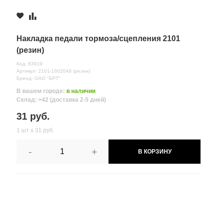
Накладка педали тормоза/сцепления 2101
(резин)
Код: 83919
Артикул: 2101-1602048 (резин)
Бренд: ОАО "БРТ"
В вашем городе:
в наличии
Склад: >42 (доставка 2-5 дней)
31 руб.
1 шт х 31 руб.
-
+
В КОРЗИНУ