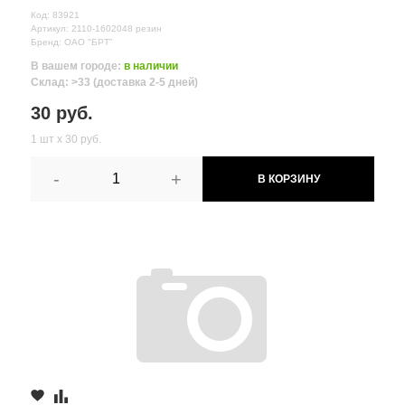
Код: 83921
Артикул: 2110-1602048 резин
Бренд: ОАО "БРТ"
В вашем городе:
в наличии
Склад: >33 (доставка 2-5 дней)
30 руб.
1 шт х 30 руб.
-
+
В КОРЗИНУ
Все поля формы обязательны
Отправляя форму вы соглашаетесь на
обработку персональных
данных