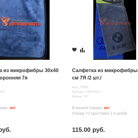
а из микрофибры 30х40
Салфетка из микрофибры
оронняя 7я
см 7Я /2 шт./
Код: 75081
508
Артикул: 18622827
Бренд: 7Я
роде:
нет
В вашем городе:
нет
Склад: >1 (доставка 2-5 дней)
руб.
115.00 руб.