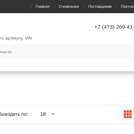
Главная
О компании
Поставщикам
Партне
+7 (473) 269-41
по артикулу, VIN
18
Выводить по: