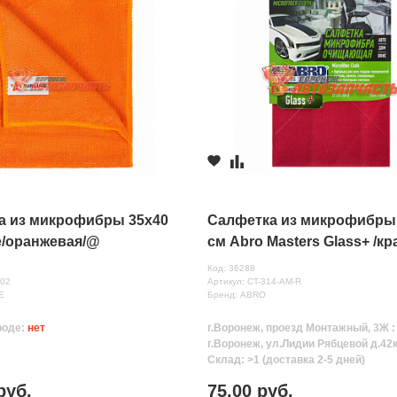
а из микрофибры 35х40
Салфетка из микрофибры
ne/оранжевая/@
см Abro Masters Glass+ /кр
Код: 36288
-02
Артикул: CT-314-AM-R
E
Бренд: ABRO
роде:
нет
г.Воронеж, проезд Монтажный, 3Ж 
г.Воронеж, ул.Лидии Рябцевой д.42к
Склад: >1 (доставка 2-5 дней)
руб.
75.00 руб.