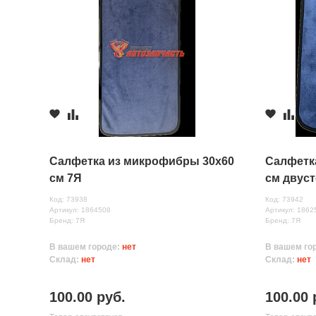
Салфетка из микрофибры 30х60
Салфетк
см 7Я
см двуст
Код: 73938
Код: 73942
Артикул: 1864508
Артикул: 1862
Бренд: 7Я
Бренд: 7Я
В вашем городе:
нет
В вашем го
Склад:
нет
Склад:
нет
100.00 руб.
100.00 