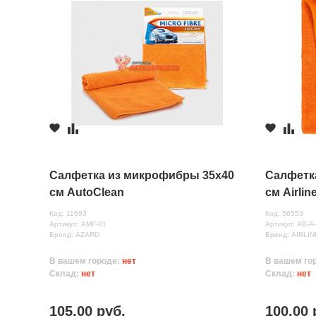
Салфетка из микрофибры 35х40
Салфетк
см AutoClean
см Airli
Код: 11693
Код: 56553
Артикул: AMF-01
Артикул: AB-A
Бренд: AZARD
Бренд: AIRLIN
В вашем городе:
нет
В вашем го
Склад:
нет
Склад:
нет
105.00 руб.
100.00 