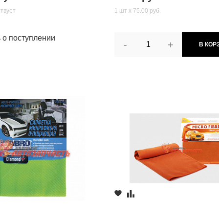
ствует
1 шт х 75.00 руб.
ь о поступлении
-
+
В КОР