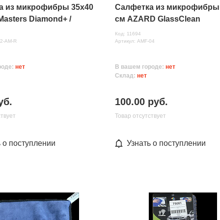
а из микрофибры 35х40
Салфетка из микрофибры
Masters Diamond+ /
см AZARD GlassClean
Код: 11694
12-AM-R
Артикул: AMF-04
роде:
нет
В вашем городе:
нет
Склад:
нет
уб.
100.00 руб.
ствует
Товар отсутствует
ь о поступлении
Узнать о поступлении