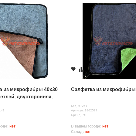
а из микрофибры 40х30
Салфетка из микрофибры
петлей, двусторонняя,
ная
Код: 67251
141
Артикул: 1862577
Бренд: 7Я
роде:
нет
В вашем городе:
нет
Склад:
нет