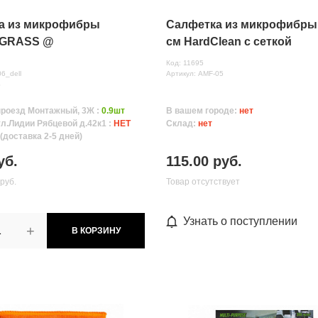
а из микрофибры
Салфетка из микрофибры
 GRASS @
см HardClean с сеткой
Код: 11695
06_dell
Артикул: AMF-05
S
проезд Монтажный, 3Ж :
0.9шт
В вашем городе:
нет
ул.Лидии Рябцевой д.42к1 :
НЕТ
Склад:
нет
 (доставка 2-5 дней)
уб.
115.00 руб.
 руб.
Товар отсутствует
Узнать о поступлении
+
В КОРЗИНУ