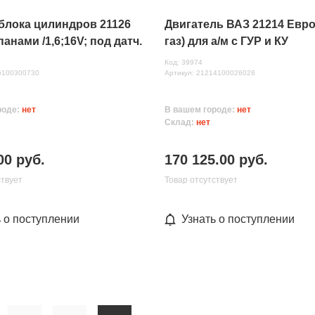
блока цилиндров 21126
Двигатель ВАЗ 21214 Eвро-
панами /1,6;16V; под датч.
газ) для а/м с ГУР и КУ
термостат 2190/ АвтоВАЗ
Код: 39974
26100300730
Артикул: 21214100026028
роде:
нет
В вашем городе:
нет
Склад:
нет
00 руб.
170 125.00 руб.
ствует
Товар отсутствует
ь о поступлении
Узнать о поступлении