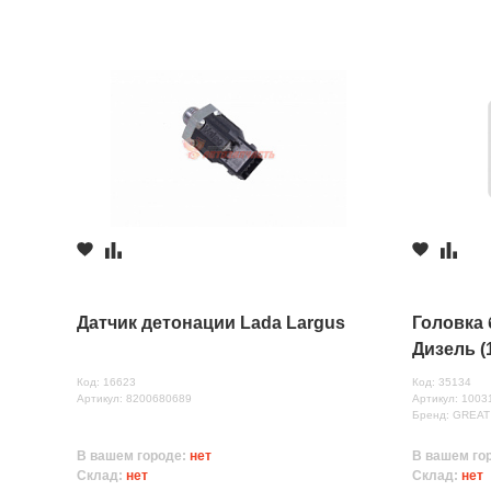
Датчик детонации Lada Largus
Головка
Дизель (
Код: 16623
Код: 35134
Артикул: 8200680689
Артикул: 1003
Бренд: GREA
В вашем городе:
нет
В вашем го
Склад:
нет
Склад:
нет