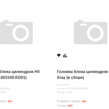
 блока цилиндров H5
Головка блока цилиндров
1003100-ED01)
Xray (в сборе)
Код: 37419
100-ED01
Артикул: 21176100300730
T WALL
Бренд: LADA
роде:
нет
В вашем городе:
нет
Склад:
нет