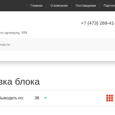
Главная
О компании
Поставщикам
Партне
+7 (473) 269-41
по артикулу, VIN
вка блока
36
Выводить по: