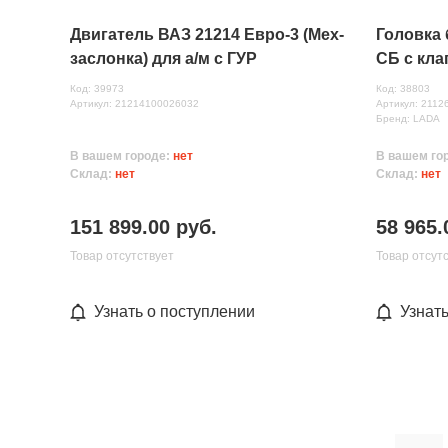
Двигатель ВАЗ 21214 Eвро-3 (Мех-
Головка 
заслонка) для а/м с ГУР
СБ с кла
темп. и 
Код: 39973
Код: 38803
Артикул: 21214100026032
Артикул: 211
Бренд: LADA
В вашем городе:
нет
В вашем го
Склад:
нет
Склад:
нет
151 899.00 руб.
58 965.
Товар отсутствует
Товар отсут
Узнать о поступлении
Узнат