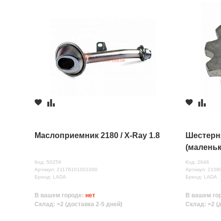
Маслоприемник 2180 / X-Ray 1.8
Шестерн
(маленьк
Код: 50259
Код: 2646
Артикул: 21176101001000
Артикул: 210
Бренд: LADA
Бренд: LADA
В вашем городе:
нет
В вашем го
Склад: >2 (доставка 2-5 дней)
Склад: >2 (