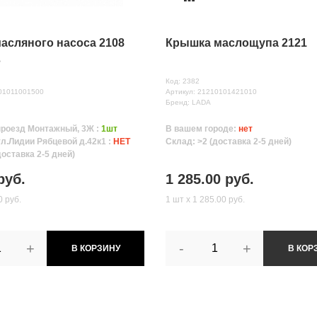
асляного насоса 2108
Крышка маслощупа 2121
З
Код: 2382
801011001500
Артикул: 21210101421010
Бренд: LADA
проезд Монтажный, 3Ж :
1шт
В вашем городе:
нет
ул.Лидии Рябцевой д.42к1 :
НЕТ
Склад: >2 (доставка 2-5 дней)
доставка 2-5 дней)
руб.
1 285.00 руб.
0 руб.
1 шт х 1 285.00 руб.
+
-
+
В КОРЗИНУ
В КОР