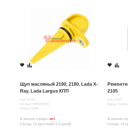
Щуп масляный 2190, 2180, Lada X-
Ремонтн
Ray, Lada Largus КПП
2105
Код: 82715
Код: 63927
Артикул: 8450038501
Бренд: Сызра
Бренд: LADA
В вашем городе:
нет
В вашем го
Склад: >4 (доставка 2-5 дней)
Склад: >4 (