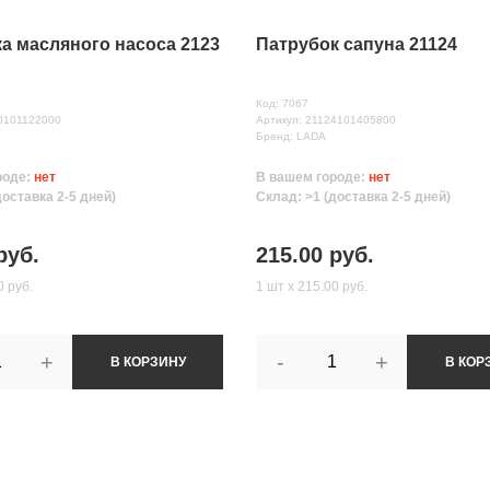
а масляного насоса 2123
Патрубок сапуна 21124
Код: 7067
30101122000
Артикул: 21124101405800
Бренд: LADA
роде:
нет
В вашем городе:
нет
доставка 2-5 дней)
Склад: >1 (доставка 2-5 дней)
руб.
215.00 руб.
0 руб.
1 шт х 215.00 руб.
+
-
+
В КОРЗИНУ
В КОР