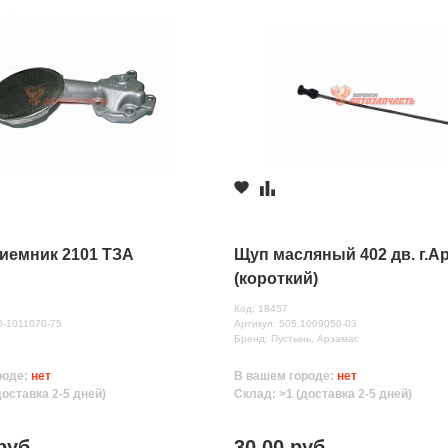
иемник 2101 ТЗА
Щуп масляный 402 дв. г.А
(короткий)
Код: 18457
0-1011070-75
Артикул: 505.1009050-03
Бренд: Пустынь, Арзамас
роде:
нет
В вашем городе:
нет
доставка 2-5 дней)
Склад: >1 (доставка 2-5 дней)
руб.
30.00 руб.