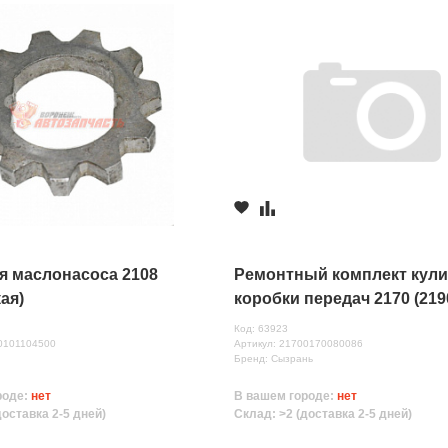
я маслонасоса 2108
Ремонтный комплект кул
ая)
коробки передач 2170 (219
Код: 63923
80101104500
Артикул: 21700170080086
Бренд: Сызрань
роде:
нет
В вашем городе:
нет
доставка 2-5 дней)
Склад: >2 (доставка 2-5 дней)