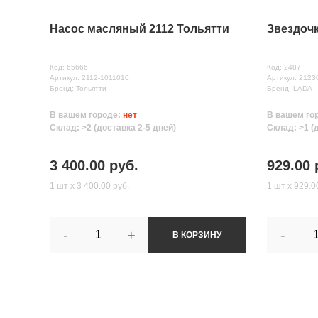
Насос масляный 2112 Тольятти
Звездочк
Код: 65666
Код: 2487
Артикул: 2112-1011010
Артикул: 212
Бренд: Тольятти
Бренд: LADA
В вашем городе:
нет
В вашем го
Склад: >2 (доставка 2-5 дней)
Склад: >1 (
3 400.00 руб.
929.00 
1 шт х 3 400.00 руб.
1 шт х 929.0
-
+
-
В КОРЗИНУ