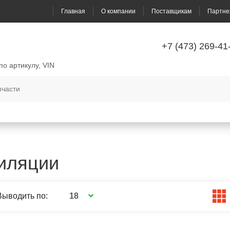
Главная
О компании
Поставщикам
Партне
+7 (473) 269-41
по артикулу, VIN
тиляции
18
Выводить по: