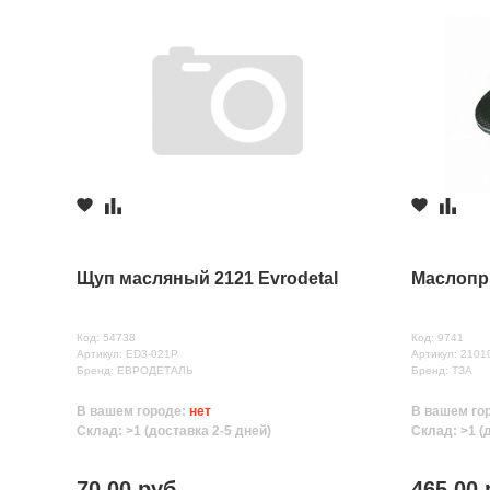
Щуп масляный 2121 Evrodetal
Маслопр
Код: 54738
Код: 9741
Артикул: ED3-021P
Артикул: 2101
Бренд: ЕВРОДЕТАЛЬ
Бренд: ТЗА
В вашем городе:
нет
В вашем го
Склад: >1 (доставка 2-5 дней)
Склад: >1 (
70.00 руб.
465.00 