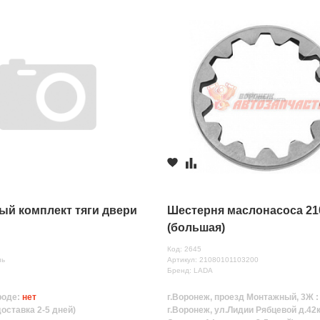
ый комплект тяги двери
Шестерня маслонасоса 21
(большая)
Код: 2645
нь
Артикул: 21080101103200
Бренд: LADA
роде:
нет
г.Воронеж, проезд Монтажный, 3Ж 
доставка 2-5 дней)
г.Воронеж, ул.Лидии Рябцевой д.42к