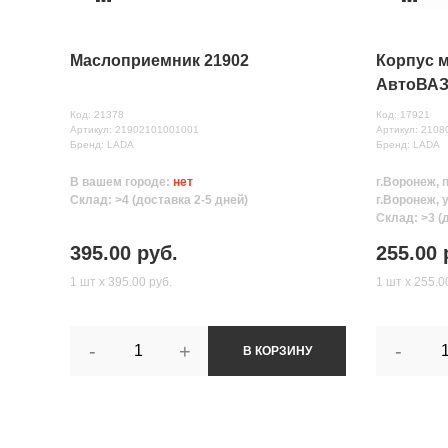
Маслоприемник 21902
Корпус м
АвтоВА
Код: 21378
Код: 17921
Артикул: 21902101001001
Артикул: 210
Бренд: LADA
Бренд: LADA
В вашем городе:
нет
г.Воронеж, 
Склад: >4 (доставка 2-5 дней)
г.Воронеж, 
Склад: >3 (
395.00 руб.
255.00 
1 шт х 395.00 руб.
1 шт х 255.0
-
+
-
В КОРЗИНУ