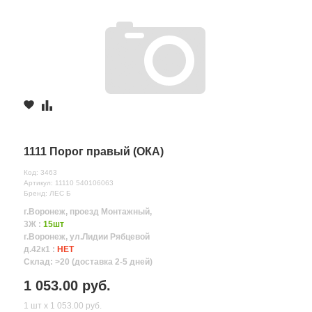
1111 Порог правый (ОКА)
Код: 3463
Артикул: 11110 540106063
Бренд: ЛЕС Б
г.Воронеж, проезд Монтажный,
3Ж :
15шт
г.Воронеж, ул.Лидии Рябцевой
д.42к1 :
НЕТ
Склад: >20 (доставка 2-5 дней)
1 053.00 руб.
1 шт х 1 053.00 руб.