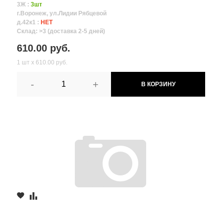
3Ж :
3шт
г.Воронеж, ул.Лидии Рябцевой
д.42к1 :
НЕТ
Склад: >3 (доставка 2-5 дней)
610.00 руб.
1 шт х 610.00 руб.
-
+
В КОРЗИНУ