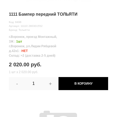
1111 Бампер передний ТОЛЬЯТИ
Код: 8498
Артикул: 11110 280301552
Бренд: Тольятти
г.Воронеж, проезд Монтажный,
3Ж :
1шт
г.Воронеж, ул.Лидии Рябцевой
д.42к1 :
НЕТ
Склад: >2 (доставка 2-5 дней)
2 020.00 руб.
1 шт х 2 020.00 руб.
-
+
В КОРЗИНУ