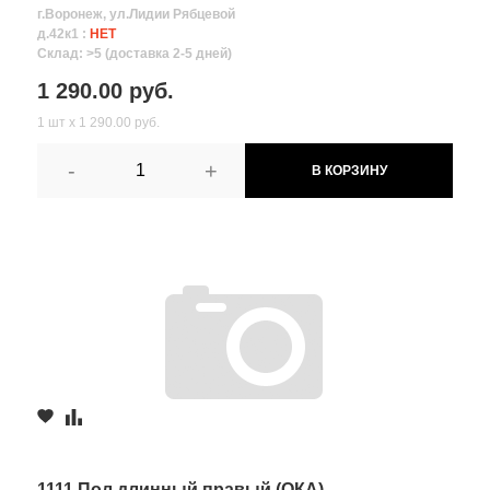
г.Воронеж, ул.Лидии Рябцевой
д.42к1 :
НЕТ
Склад: >5 (доставка 2-5 дней)
1 290.00 руб.
1 шт х 1 290.00 руб.
-
+
В КОРЗИНУ
1111 Пол длинный правый (ОКА)