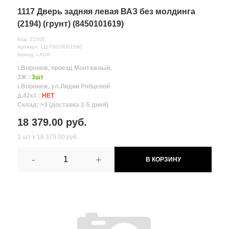
1117 Дверь задняя левая ВАЗ без молдинга
(2194) (грунт) (8450101619)
Код: 22305
Артикул: 11170620001580
Бренд: LADA
г.Воронеж, проезд Монтажный,
3Ж :
3шт
г.Воронеж, ул.Лидии Рябцевой
д.42к1 :
НЕТ
Склад: >3 (доставка 2-5 дней)
18 379.00 руб.
1 шт х 18 379.00 руб.
-
+
В КОРЗИНУ