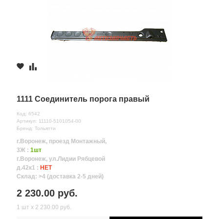
1111 Соединитель порога правый
Код: 6542
Артикул: 11110-5101054-00
Бренд: Тольятти
г.Воронеж, проезд Монтажный,
3Ж :
1шт
г.Воронеж, ул.Лидии Рябцевой
д.42к1 :
НЕТ
Склад: >4 (доставка 2-5 дней)
2 230.00 руб.
1 шт х 2 230.00 руб.