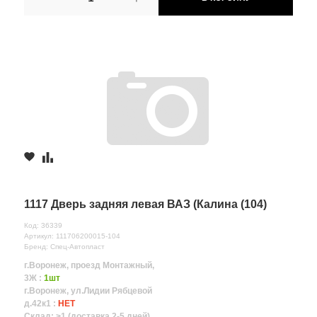
1117 Дверь задняя левая ВАЗ (Калина (104)
Код: 36339
Артикул: 111706200015-104
Бренд: Спец-Автопласт
г.Воронеж, проезд Монтажный,
3Ж :
1шт
г.Воронеж, ул.Лидии Рябцевой
д.42к1 :
НЕТ
Склад: >1 (доставка 2-5 дней)