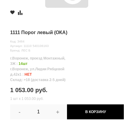
1111 Порог левый (ОКА)
Код: 3464
Артикул: 11110 540106163
Бренд: ЛЕС Б
г.Воронеж, проезд Монтажный,
3Ж :
14шт
г.Воронеж, ул.Лидии Рябцевой
д.42к1 :
НЕТ
Склад: >18 (доставка 2-5 дней)
1 053.00 руб.
1 шт х 1 053.00 руб.
-
+
В КОРЗИНУ