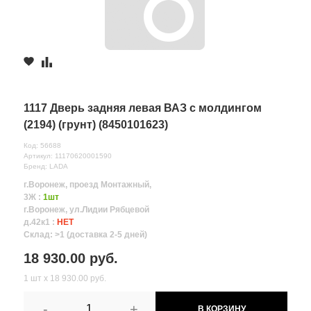
1117 Дверь задняя левая ВАЗ с молдингом
(2194) (грунт) (8450101623)
Код: 56688
Артикул: 11170620001590
Бренд: LADA
г.Воронеж, проезд Монтажный,
3Ж :
1шт
г.Воронеж, ул.Лидии Рябцевой
д.42к1 :
НЕТ
Склад: >1 (доставка 2-5 дней)
18 930.00 руб.
1 шт х 18 930.00 руб.
-
+
В КОРЗИНУ