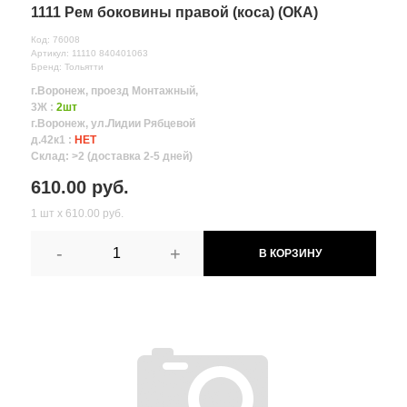
1111 Рем боковины правой (коса) (ОКА)
Код: 76008
Артикул: 11110 840401063
Бренд: Тольятти
г.Воронеж, проезд Монтажный,
3Ж :
2шт
г.Воронеж, ул.Лидии Рябцевой
д.42к1 :
НЕТ
Склад: >2 (доставка 2-5 дней)
610.00 руб.
1 шт х 610.00 руб.
-
+
В КОРЗИНУ