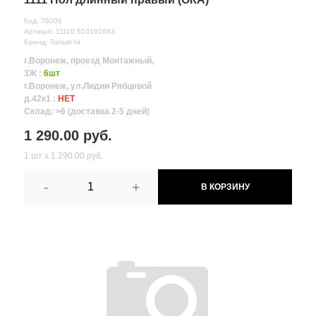
Код: 76006
Артикул: 11110 510102663
Бренд: Тольятти
г.Воронеж, проезд Монтажный,
3Ж :
6шт
г.Воронеж, ул.Лидии Рябцевой
д.42к1 :
НЕТ
Склад: >6 (доставка 2-5 дней)
1 290.00 руб.
1 шт х 1 290.00 руб.
-
+
В КОРЗИНУ