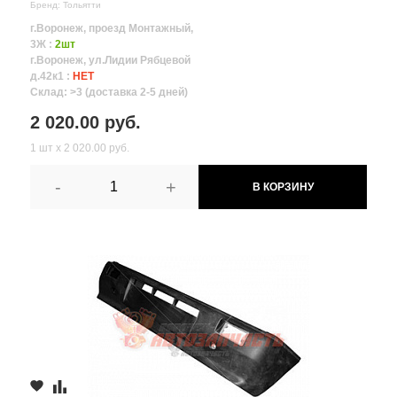
Бренд: Тольятти
г.Воронеж, проезд Монтажный,
3Ж :
2шт
г.Воронеж, ул.Лидии Рябцевой
д.42к1 :
НЕТ
Склад: >3 (доставка 2-5 дней)
2 020.00 руб.
1 шт х 2 020.00 руб.
-
+
В КОРЗИНУ