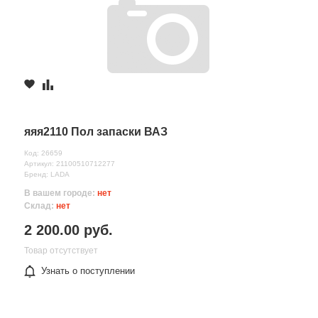
яяя2110 Пол запаски ВАЗ
Код: 26659
Артикул: 21100510712277
Бренд: LADA
В вашем городе:
нет
Склад:
нет
2 200.00 руб.
Товар отсутствует
Узнать о поступлении