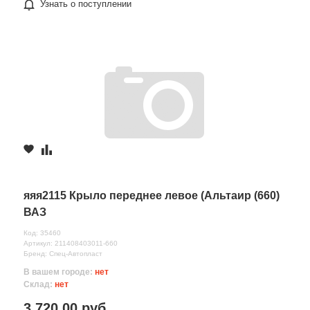
Узнать о поступлении
яяя2115 Крыло переднее левое (Альтаир (660)
ВАЗ
Код: 35460
Артикул: 211408403011-660
Бренд: Спец-Автопласт
В вашем городе:
нет
Склад:
нет
3 720.00 руб.