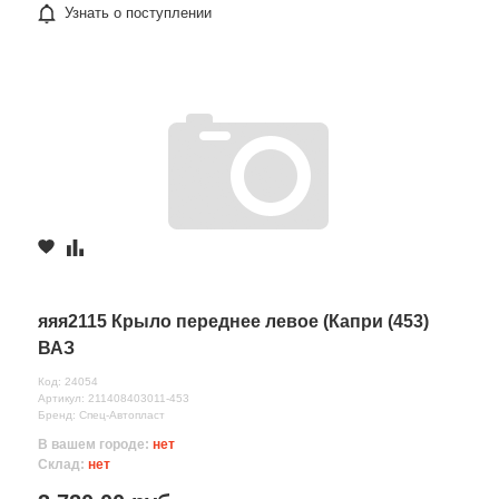
Узнать о поступлении
яяя2115 Крыло переднее левое (Капри (453)
ВАЗ
Код: 24054
Артикул: 211408403011-453
Бренд: Спец-Автопласт
В вашем городе:
нет
Склад:
нет