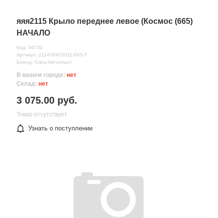
яяя2115 Крыло переднее левое (Космос (665)
НАЧАЛО
Код: 36732
Артикул: 211408403011-665-T
Бренд: Спец-Автопласт
В вашем городе:
нет
Склад:
нет
3 075.00 руб.
Товар отсутствует
Узнать о поступлении