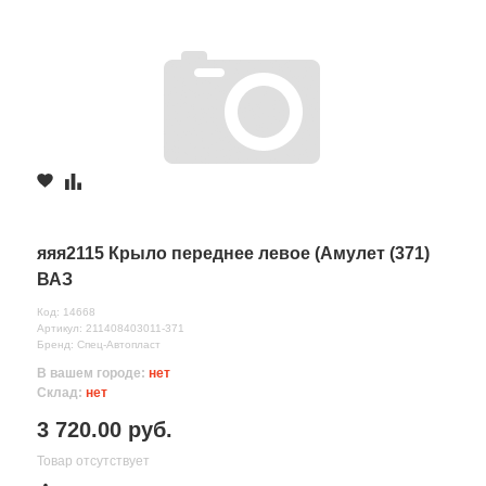
яяя2115 Крыло переднее левое (Амулет (371)
ВАЗ
Код: 14668
Артикул: 211408403011-371
Бренд: Спец-Автопласт
В вашем городе:
нет
Склад:
нет
3 720.00 руб.
Товар отсутствует