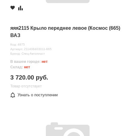
яяя2115 Крыло переднее левое (Космос (665)
ВАЗ
Код: 4875
Артикул: 211408403011-665
Бренд: Спец-Автопласт
В вашем городе:
нет
Склад:
нет
3 720.00 руб.
Товар отсутствует
Узнать о поступлении