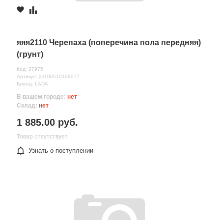
яяя2110 Черепаха (поперечина пола передняя)
(грунт)
Код: 27975
Артикул: 21100510108077
Бренд: LADA
В вашем городе:
нет
Склад:
нет
1 885.00 руб.
Товар отсутствует
Узнать о поступлении