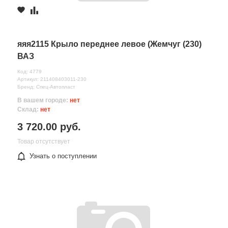
яяя2115 Крыло переднее левое (Жемчуг (230)
ВАЗ
Код: 4779
Артикул: 211408403011-230
Бренд: Спец-Автопласт
В вашем городе:
нет
Склад:
нет
3 720.00 руб.
Товар отсутствует
Узнать о поступлении