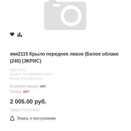
яяя2115 Крыло переднее левое (Белое облако
(240) (ЭКРИС)
Код: 40107
Артикул: 211408403011-240-T
Бренд: Спец-Автопласт
В вашем городе:
нет
Склад:
нет
2 005.00 руб.
Товар отсутствует
Узнать о поступлении