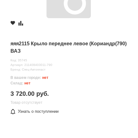
яяя2115 Крыло переднее левое (Кориандр(790)
ВАЗ
Код: 35745
Артикул: 211408403011-790
Бренд: Спец-Автопласт
В вашем городе:
нет
Склад:
нет
3 720.00 руб.
Товар отсутствует
Узнать о поступлении