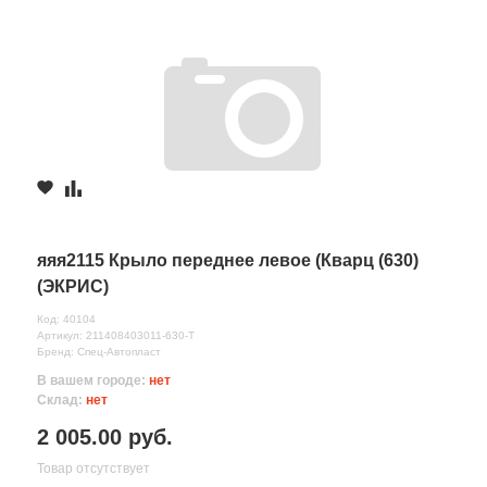
яяя2115 Крыло переднее левое (Кварц (630)
(ЭКРИС)
Код: 40104
Артикул: 211408403011-630-T
Бренд: Спец-Автопласт
В вашем городе:
нет
Склад:
нет
2 005.00 руб.
Товар отсутствует