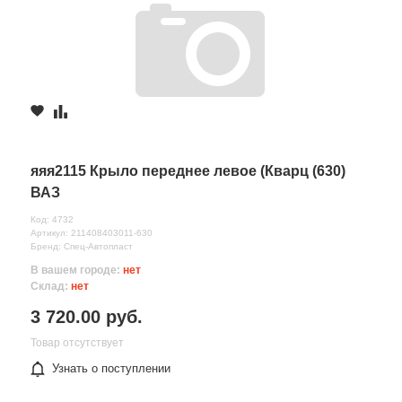
яяя2115 Крыло переднее левое (Кварц (630)
ВАЗ
Код: 4732
Артикул: 211408403011-630
Бренд: Спец-Автопласт
В вашем городе:
нет
Склад:
нет
3 720.00 руб.
Товар отсутствует
Узнать о поступлении