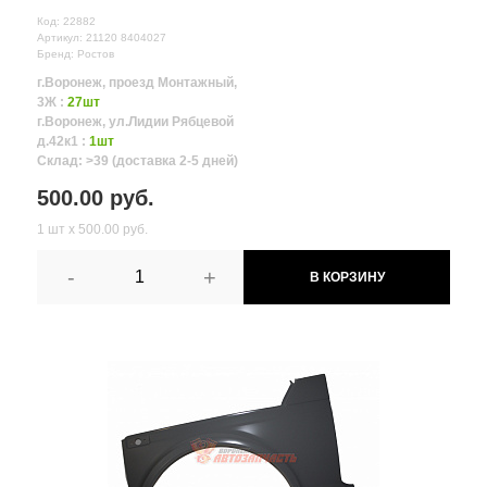
Код: 22882
Артикул: 21120 8404027
Бренд: Ростов
г.Воронеж, проезд Монтажный,
3Ж :
27шт
г.Воронеж, ул.Лидии Рябцевой
д.42к1 :
1шт
Склад: >39 (доставка 2-5 дней)
500.00 руб.
1 шт х 500.00 руб.
-
+
В КОРЗИНУ