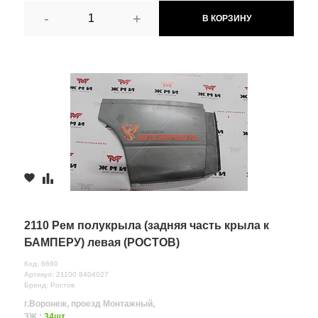
-
+
В КОРЗИНУ
2110 Рем полукрыла (задняя часть крыла к
БАМПЕРУ) левая (РОСТОВ)
Код: 6660
Артикул: 21100 8404027
Бренд: Ростов
г.Воронеж, проезд Монтажный,
3Ж :
34шт