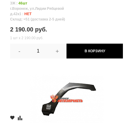
3Ж :
46шт
г.Воронеж, ул.Лидии Рябцевой
д.42к1 :
НЕТ
Склад: >51 (доставка 2-5 дней)
2 190.00 руб.
1 шт х 2 190.00 руб.
-
+
В КОРЗИНУ