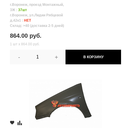
г.Воронеж, проезд Монтажный,
3Ж :
37шт
г.Воронеж, ул.Лидии Рябцевой
д.42к1 :
НЕТ
Склад: >40 (доставка 2-5 дней)
864.00 руб.
1 шт х 864.00 руб.
-
+
В КОРЗИНУ