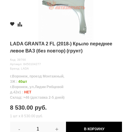
LADA GRANTA 2 FL (2018-) Крыло переднее
левое ВАЗ (без повтор) (грунт)
Код: 39766
Артикул: 8450104277
Бренд: LADA
г.Воронеж, проезд Монтажный,
3Ж :
40шт
г.Воронеж, ул.Лидии Рябцевой
д.42к1 :
НЕТ
Склад: >46 (доставка 2-5 дней)
8 530.00 руб.
1 шт х 8 530.00 руб.
-
+
В КОРЗИНУ