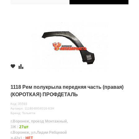
1118 Рем полукрыла передняя часть (правая)
(КОРОТКАЯ) ПРОФДЕТАЛЬ
Код: 35593
Артикул: 11180-8404016-63Н
Бренд: Тольятти
г.Воронеж, проезд Монтажный,
3Ж :
27шт
г.Воронеж, ул.Лидии Рябцевой
д.42к1 :
НЕТ