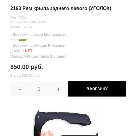
2190 Рем крыла заднего левого (УГОЛОК)
Код: 46420
Артикул: 219008404025-
Бренд: Ростов
г.Воронеж, проезд Монтажный,
3Ж :
40шт
г.Воронеж, ул.Лидии Рябцевой
д.42к1 :
НЕТ
Склад: >49 (доставка 2-5 дней)
850.00 руб.
1 шт х 850.00 руб.
-
+
В КОРЗИНУ