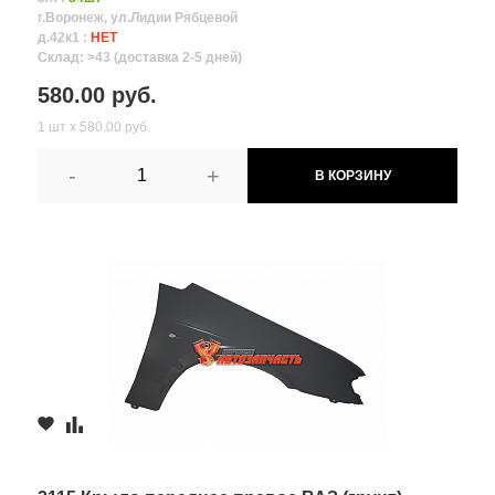
г.Воронеж, ул.Лидии Рябцевой
д.42к1 :
НЕТ
Склад: >43 (доставка 2-5 дней)
580.00 руб.
1 шт х 580.00 руб.
-
+
В КОРЗИНУ