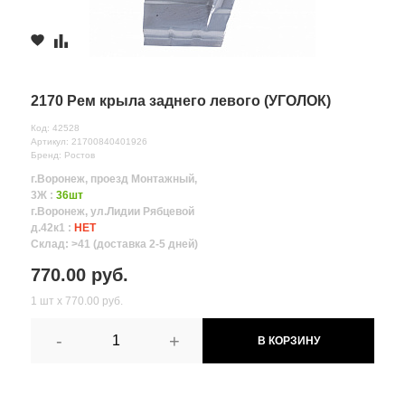
2170 Рем крыла заднего левого (УГОЛОК)
Код: 42528
Артикул: 21700840401926
Бренд: Ростов
г.Воронеж, проезд Монтажный,
3Ж :
36шт
г.Воронеж, ул.Лидии Рябцевой
д.42к1 :
НЕТ
Склад: >41 (доставка 2-5 дней)
770.00 руб.
1 шт х 770.00 руб.
-
+
В КОРЗИНУ