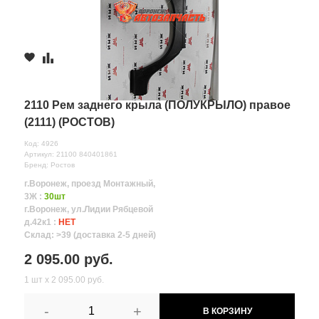
2110 Рем заднего крыла (ПОЛУКРЫЛО) правое
(2111) (РОСТОВ)
Код: 4926
Артикул: 21100 840401861
Бренд: Ростов
г.Воронеж, проезд Монтажный,
3Ж :
30шт
г.Воронеж, ул.Лидии Рябцевой
д.42к1 :
НЕТ
Склад: >39 (доставка 2-5 дней)
2 095.00 руб.
1 шт х 2 095.00 руб.
-
+
В КОРЗИНУ