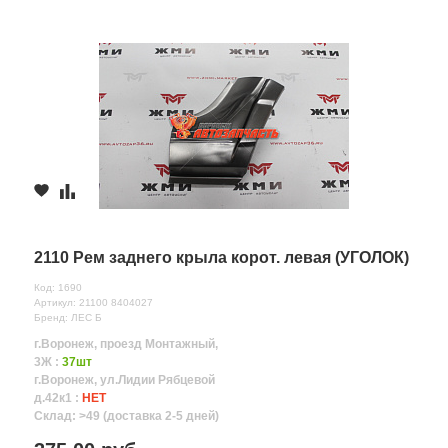
2110 Рем заднего крыла корот. левая (УГОЛОК)
Код: 1690
Артикул: 21100 8404027
Бренд: ЛЕС Б
г.Воронеж, проезд Монтажный,
3Ж :
37шт
г.Воронеж, ул.Лидии Рябцевой
д.42к1 :
НЕТ
Склад: >49 (доставка 2-5 дней)