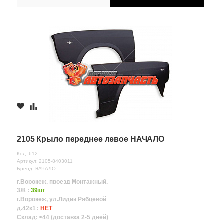
2105 Крыло переднее левое НАЧАЛО
Код: 612
Артикул: 2105-8403011
Бренд: НАЧАЛО
г.Воронеж, проезд Монтажный,
3Ж :
39шт
г.Воронеж, ул.Лидии Рябцевой
д.42к1 :
НЕТ
Склад: >44 (доставка 2-5 дней)