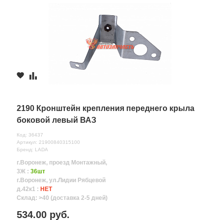
2190 Кронштейн крепления переднего крыла
боковой левый ВАЗ
Код: 36437
Артикул: 21900840315100
Бренд: LADA
г.Воронеж, проезд Монтажный,
3Ж :
36шт
г.Воронеж, ул.Лидии Рябцевой
д.42к1 :
НЕТ
Склад: >40 (доставка 2-5 дней)
534.00 руб.