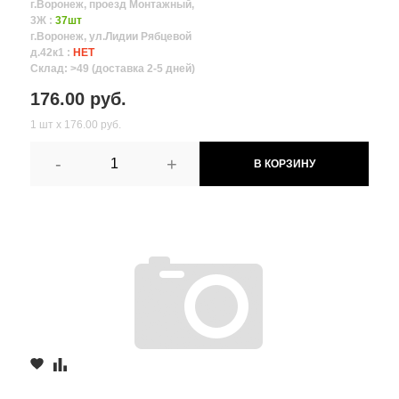
г.Воронеж, проезд Монтажный,
3Ж :
37шт
г.Воронеж, ул.Лидии Рябцевой
д.42к1 :
НЕТ
Склад: >49 (доставка 2-5 дней)
176.00 руб.
1 шт х 176.00 руб.
-
+
В КОРЗИНУ