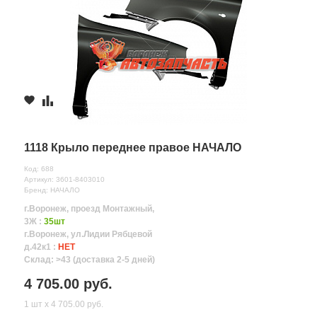
1118 Крыло переднее правое НАЧАЛО
Код: 688
Артикул: 3601-8403010
Бренд: НАЧАЛО
г.Воронеж, проезд Монтажный,
3Ж :
35шт
г.Воронеж, ул.Лидии Рябцевой
д.42к1 :
НЕТ
Склад: >43 (доставка 2-5 дней)
4 705.00 руб.
1 шт х 4 705.00 руб.