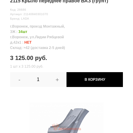
2115 Крыло переднее правое ВАЗ (грунт)
Код: 26686
Артикул: 21140840301070
Бренд: LADA
г.Воронеж, проезд Монтажный,
3Ж :
34шт
г.Воронеж, ул.Лидии Рябцевой
д.42к1 :
НЕТ
Склад: >42 (доставка 2-5 дней)
3 125.00 руб.
1 шт х 3 125.00 руб.
-
+
В КОРЗИНУ