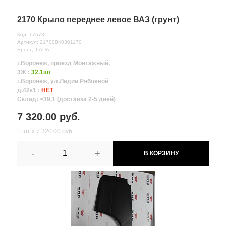
2170 Крыло переднее левое ВАЗ (грунт)
Код: 17573
Артикул: 21700840301170
Бренд: LADA
г.Воронеж, проезд Монтажный,
3Ж :
32.1шт
г.Воронеж, ул.Лидии Рябцевой
д.42к1 :
НЕТ
Склад: >39.1 (доставка 2-5 дней)
7 320.00 руб.
1 шт х 7 320.00 руб.
-
+
В КОРЗИНУ