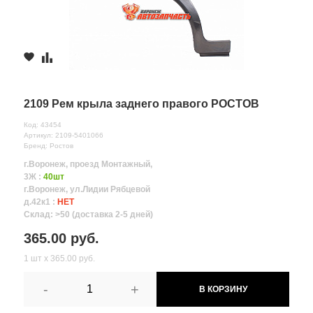
2109 Рем крыла заднего правого РОСТОВ
Код: 43454
Артикул: 2109-5401066
Бренд: Ростов
г.Воронеж, проезд Монтажный,
3Ж :
40шт
г.Воронеж, ул.Лидии Рябцевой
д.42к1 :
НЕТ
Склад: >50 (доставка 2-5 дней)
365.00 руб.
1 шт х 365.00 руб.
-
+
В КОРЗИНУ