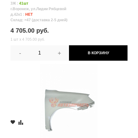
3Ж :
41шт
г.Воронеж, ул.Лидии Рябцевой
д.42к1 :
НЕТ
Склад: >47 (доставка 2-5 дней)
4 705.00 руб.
1 шт х 4 705.00 руб.
-
+
В КОРЗИНУ