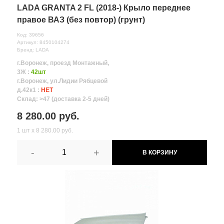
LADA GRANTA 2 FL (2018-) Крыло переднее
правое ВАЗ (без повтор) (грунт)
Код: 39656
Артикул: 8450104274
Бренд: LADA
г.Воронеж, проезд Монтажный,
3Ж :
42шт
г.Воронеж, ул.Лидии Рябцевой
д.42к1 :
НЕТ
Склад: >47 (доставка 2-5 дней)
8 280.00 руб.
1 шт х 8 280.00 руб.
-
+
В КОРЗИНУ