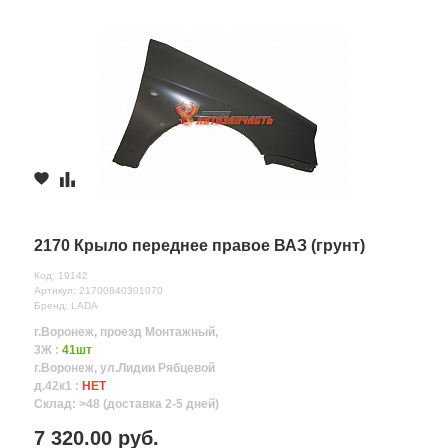
2170 Крыло переднее правое ВАЗ (грунт)
Код: 19142
Артикул: 21700840301070
Бренд: LADA
г.Воронеж, проезд Монтажный,
3Ж :
41шт
г.Воронеж, ул.Лидии Рябцевой
д.42к1 :
НЕТ
Склад: >48 (доставка 2-5 дней)
7 320.00 руб.