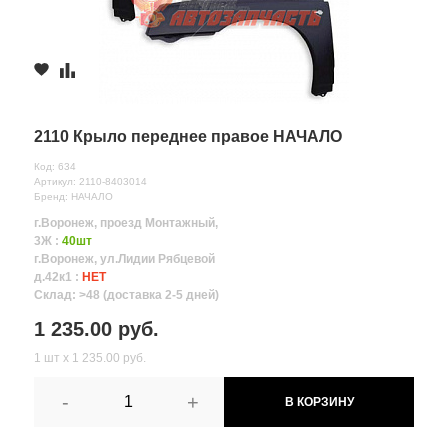
2110 Крыло переднее правое НАЧАЛО
Код: 634
Артикул: 2110-8403014
Бренд: НАЧАЛО
г.Воронеж, проезд Монтажный,
3Ж :
40шт
г.Воронеж, ул.Лидии Рябцевой
д.42к1 :
НЕТ
Склад: >48 (доставка 2-5 дней)
1 235.00 руб.
1 шт х 1 235.00 руб.
-
+
В КОРЗИНУ