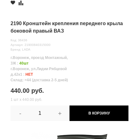
2190 Кронштейн крепления переднего крыла
боковой правый ВАЗ
Код: 36436
Артикул: 21900840315000
Бренд: LADA
г.Воронеж, проезд Монтажный,
3Ж :
40шт
г.Воронеж, ул.Лидии Рябцевой
д.42к1 :
НЕТ
Склад: >44 (доставка 2-5 дней)
440.00 руб.
1 шт х 440.00 руб.
-
+
В КОРЗИНУ