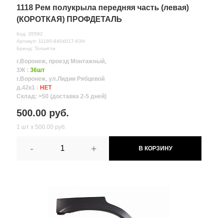
1118 Рем полукрыла передняя часть (левая)
(КОРОТКАЯ) ПРОФДЕТАЛЬ
Код: 35592
Артикул: 11180-8404017-63Н
Бренд: Тольятти
г.Воронеж, проезд Монтажный,
3Ж :
36шт
г.Воронеж, ул.Лидии Рябцевой
д.42к1 :
НЕТ
Склад: >50 (доставка 2-5 дней)
500.00 руб.
1 шт х 500.00 руб.
-
+
В КОРЗИНУ