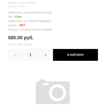
Артикул: 21100 8404026
Бренд: Ростов
г.Воронеж, проезд Монтажный,
3Ж :
33шт
г.Воронеж, ул.Лидии Рябцевой
д.42к1 :
НЕТ
Склад: >44 (доставка 2-5 дней)
580.00 руб.
1 шт х 580.00 руб.
-
+
В КОРЗИНУ