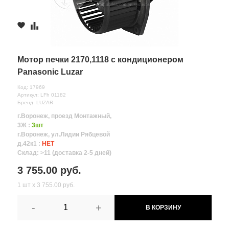
Мотор печки 2170,1118 с кондиционером
Panasonic Luzar
Код: 17969
Артикул: LFh 01182
Бренд: LUZAR
г.Воронеж, проезд Монтажный,
3Ж :
3шт
г.Воронеж, ул.Лидии Рябцевой
д.42к1 :
НЕТ
Склад: >11 (доставка 2-5 дней)
3 755.00 руб.
1 шт х 3 755.00 руб.
-
+
В КОРЗИНУ