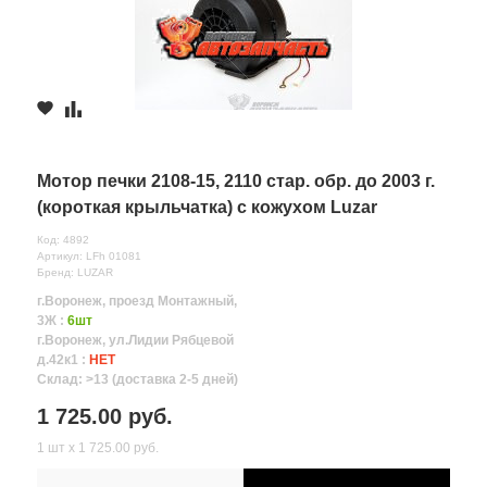
Мотор печки 2108-15, 2110 стар. обр. до 2003 г.
(короткая крыльчатка) с кожухом Luzar
Код: 4892
Артикул: LFh 01081
Бренд: LUZAR
г.Воронеж, проезд Монтажный,
3Ж :
6шт
г.Воронеж, ул.Лидии Рябцевой
д.42к1 :
НЕТ
Склад: >13 (доставка 2-5 дней)
1 725.00 руб.
1 шт х 1 725.00 руб.