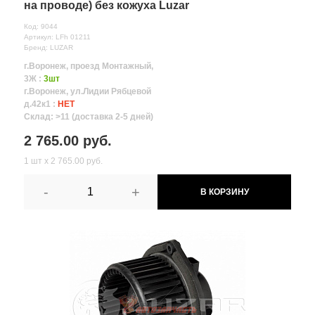
на проводе) без кожуха Luzar
Код: 9044
Артикул: LFh 01211
Бренд: LUZAR
г.Воронеж, проезд Монтажный,
3Ж :
3шт
г.Воронеж, ул.Лидии Рябцевой
д.42к1 :
НЕТ
Склад: >11 (доставка 2-5 дней)
2 765.00 руб.
1 шт х 2 765.00 руб.
-
+
В КОРЗИНУ