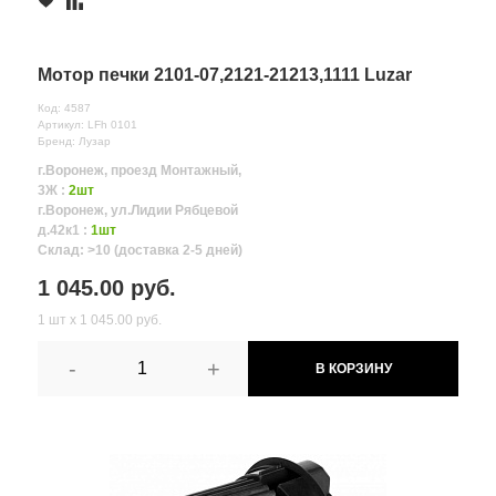
Мотор печки 2101-07,2121-21213,1111 Luzar
Код: 4587
Артикул: LFh 0101
Бренд: Лузар
г.Воронеж, проезд Монтажный,
3Ж :
2шт
г.Воронеж, ул.Лидии Рябцевой
д.42к1 :
1шт
Склад: >10 (доставка 2-5 дней)
1 045.00 руб.
1 шт х 1 045.00 руб.
-
+
В КОРЗИНУ