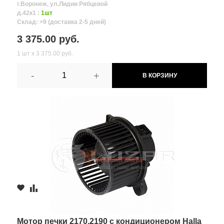
г.Воронеж, ул.Лидии Рябцевой
д.42к1 :
1шт
Склад: >9 (доставка 2-5 дней)
3 375.00 руб.
1 шт х 3 375.00 руб.
-
+
В КОРЗИНУ
Мотор печки 2170,2190 с кондиционером Halla