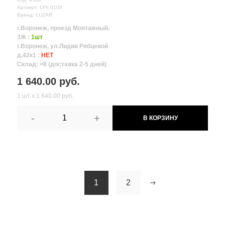
Артикул: LFh 0108
Бренд: LUZAR
г.Воронеж, проезд Монтажный,
3Ж :
1шт
г.Воронеж, ул.Лидии Рябцевой
д.42к1 :
НЕТ
Склад: >8 (доставка 2-5 дней)
1 640.00 руб.
1 шт х 1 640.00 руб.
-
+
В КОРЗИНУ
1
2