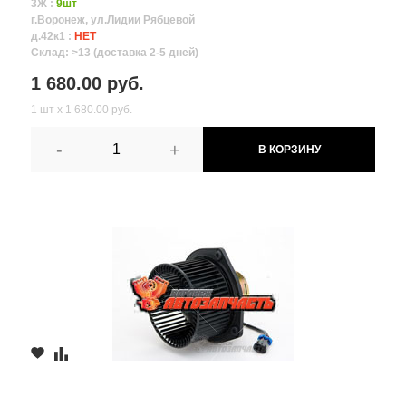
3Ж :
9шт
г.Воронеж, ул.Лидии Рябцевой
д.42к1 :
НЕТ
Склад: >13 (доставка 2-5 дней)
1 680.00 руб.
1 шт х 1 680.00 руб.
-
+
В КОРЗИНУ