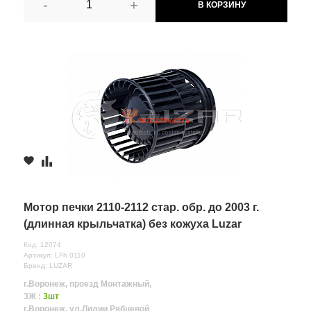
-
+
В КОРЗИНУ
Мотор печки 2110-2112 стар. обр. до 2003 г.
(длинная крыльчатка) без кожуха Luzar
Код: 12074
Артикул: LFh 0110
Бренд: LUZAR
г.Воронеж, проезд Монтажный,
3Ж :
3шт
г.Воронеж, ул.Лидии Рябцевой