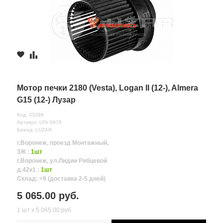
Мотор печки 2180 (Vesta), Logan II (12-), Almera
G15 (12-) Лузар
Код: 33299
Артикул: LFh 0978
Бренд: LUZAR
г.Воронеж, проезд Монтажный,
3Ж :
1шт
г.Воронеж, ул.Лидии Рябцевой
д.42к1 :
1шт
Склад: >9 (доставка 2-5 дней)
5 065.00 руб.
1 шт х 5 065.00 руб.