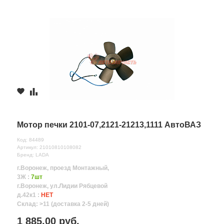
Мотор печки 2101-07,2121-21213,1111 АвтоВАЗ
Код: 84489
Артикул: 21010810108082
Бренд: LADA
г.Воронеж, проезд Монтажный,
3Ж :
7шт
г.Воронеж, ул.Лидии Рябцевой
д.42к1 :
НЕТ
Склад: >11 (доставка 2-5 дней)
1 885.00 руб.