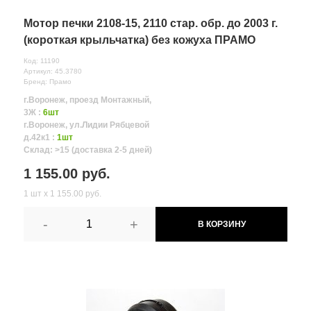
Мотор печки 2108-15, 2110 стар. обр. до 2003 г.
(короткая крыльчатка) без кожуха ПРАМО
Код: 11190
Артикул: 45.3780
Бренд: Прамо
г.Воронеж, проезд Монтажный,
3Ж :
6шт
г.Воронеж, ул.Лидии Рябцевой
д.42к1 :
1шт
Склад: >15 (доставка 2-5 дней)
1 155.00 руб.
1 шт х 1 155.00 руб.
-
+
В КОРЗИНУ