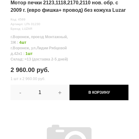
Мотор печки 2123,1118,2170,2110 нов. обр. с
2009 г. (евро фишка+ провод) без кожуха Luzar
Код: 4589
Артикул: LFh 01230
Бренд: LUZAR
г.Воронеж, проезд Монтажный,
3Ж :
4шт
г.Воронеж, ул.Лидии Рябцевой
д.42к1 :
1шт
Склад: >13 (доставка 2-5 дней)
2 960.00 руб.
1 шт х 2 960.00 руб.
-
+
В КОРЗИНУ