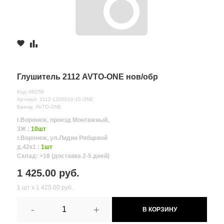
Глушитель 2112 AVTO-ONE нов/обр
Код: 66259
Артикул: 2112-1200010-10 ONE
Бренд: AVTO-ONE
г.Воронеж, проезд Монтажный,
3Ж :
10шт
г.Воронеж, ул.Лидии Рябцевой
д.42к1 :
1шт
Склад: >18 (доставка 2-5 дней)
1 425.00 руб.
1 шт х 1 425.00 руб.
-
+
В КОРЗИНУ