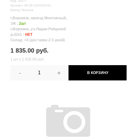
Код: 20377
Артикул: АК-36-1201010-01
Бренд: Noname
г.Воронеж, проезд Монтажный,
3Ж :
2шт
г.Воронеж, ул.Лидии Рябцевой
д.42к1 :
НЕТ
Склад: >4 (доставка 2-5 дней)
1 835.00 руб.
1 шт х 1 835.00 руб.
-
+
В КОРЗИНУ