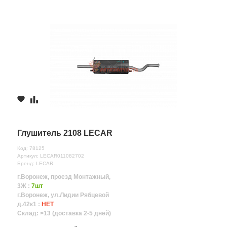
Глушитель 2108 LECAR
Код: 78125
Артикул: LECAR011082702
Бренд: LECAR
г.Воронеж, проезд Монтажный,
3Ж :
7шт
г.Воронеж, ул.Лидии Рябцевой
д.42к1 :
НЕТ
Склад: >13 (доставка 2-5 дней)