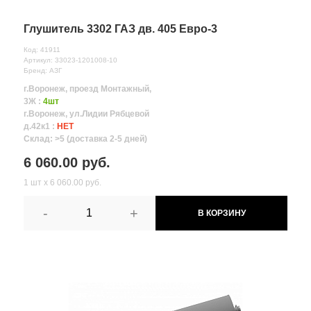
Глушитель 3302 ГАЗ дв. 405 Евро-3
Код: 41911
Артикул: 33023-1201008-10
Бренд: АЗГ
г.Воронеж, проезд Монтажный,
3Ж :
4шт
г.Воронеж, ул.Лидии Рябцевой
д.42к1 :
НЕТ
Склад: >5 (доставка 2-5 дней)
6 060.00 руб.
1 шт х 6 060.00 руб.
-
+
В КОРЗИНУ