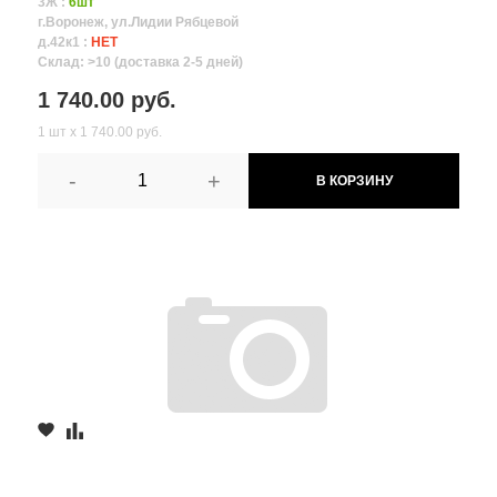
3Ж :
6шт
г.Воронеж, ул.Лидии Рябцевой
д.42к1 :
НЕТ
Склад: >10 (доставка 2-5 дней)
1 740.00 руб.
1 шт х 1 740.00 руб.
-
+
В КОРЗИНУ