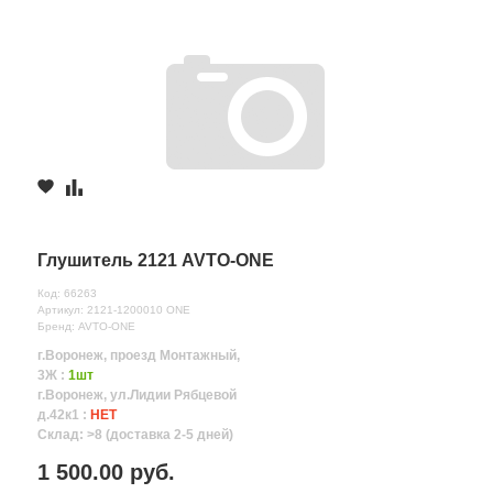
Глушитель 2121 AVTO-ONE
Код: 66263
Артикул: 2121-1200010 ONE
Бренд: AVTO-ONE
г.Воронеж, проезд Монтажный,
3Ж :
1шт
г.Воронеж, ул.Лидии Рябцевой
д.42к1 :
НЕТ
Склад: >8 (доставка 2-5 дней)
1 500.00 руб.