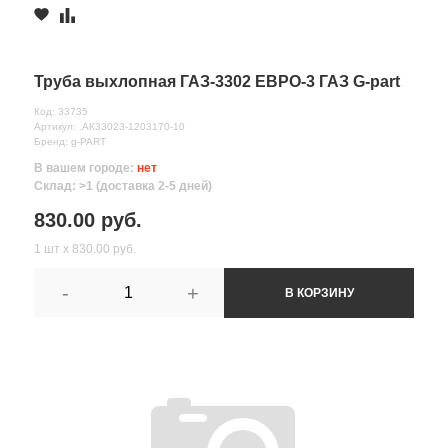
Труба выхлопная ГАЗ-3302 ЕВРО-3 ГАЗ G-part
Код: 33735
Артикул: .АК33023-1203170-10
Бренд: g-PART
В вашем городе:
нет
Склад: >1 (доставка 2-5 дней)
830.00 руб.
1 шт х 830.00 руб.
-
+
В КОРЗИНУ