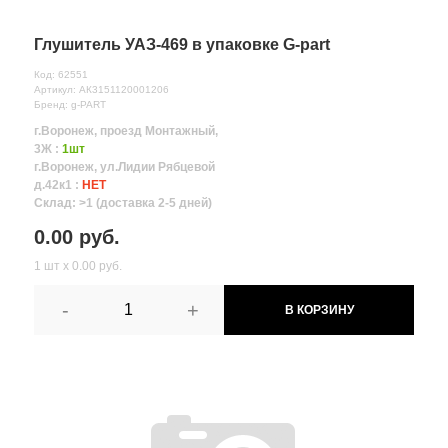
Глушитель УАЗ-469 в упаковке G-part
Код: 62551
Артикул: АК3151120001206
Бренд: g-PART
г.Воронеж, проезд Монтажный,
3Ж :
1шт
г.Воронеж, ул.Лидии Рябцевой
д.42к1 :
НЕТ
Склад: >1 (доставка 2-5 дней)
0.00 руб.
1 шт х 0.00 руб.
-
+
В КОРЗИНУ