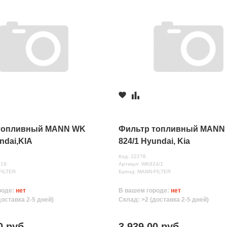
топливный MANN WK
Фильтр топливный MANN
ndai,KIA
824/1 Hyundai, Kia
Код: 22276
019
Артикул: WK824/1
FILTER
Бренд: MANN-FILTER
роде:
нет
В вашем городе:
нет
доставка 2-5 дней)
Склад: >2 (доставка 2-5 дней)
0 руб.
3 939.00 руб.