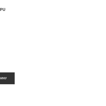
 PU
0
ЗИНУ