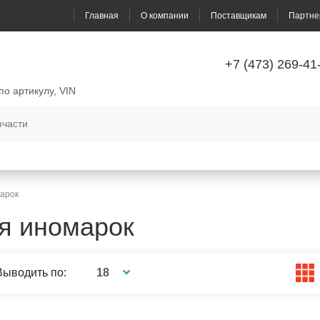
Главная
О компании
Поставщикам
Партне
+7 (473) 269-41
по артикулу, VIN
арок
я иномарок
18
Выводить по: