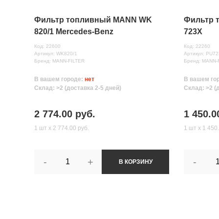
Фильтр топливный MANN WK
Фильтр 
820/1 Mercedes-Benz
723X
Код: 22600
Код: 22260
Артикул: WK820/1
Артикул: PU7
Бренд: MANN-FILTER
Бренд: MANN-
В вашем городе:
нет
В вашем го
Склад: >2 (доставка 2-5 дней)
Склад: >2 (
2 774.00 руб.
1 450.0
1 шт х 2 774.00 руб.
1 шт х 1 450
-
+
-
В КОРЗИНУ