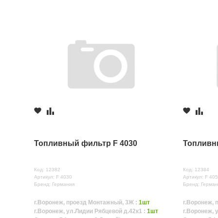
Топливный фильтр F 4030
Топливн
Код: 12382
Код: 12384
Артикул: F 4030
Артикул: F 40
Бренд: Германия
Бренд: Герман
г.Воронеж, проезд Монтажный, 3Ж :
1шт
г.Воронеж, 
г.Воронеж, ул.Лидии Рябцевой д.42к1 :
1шт
г.Воронеж, 