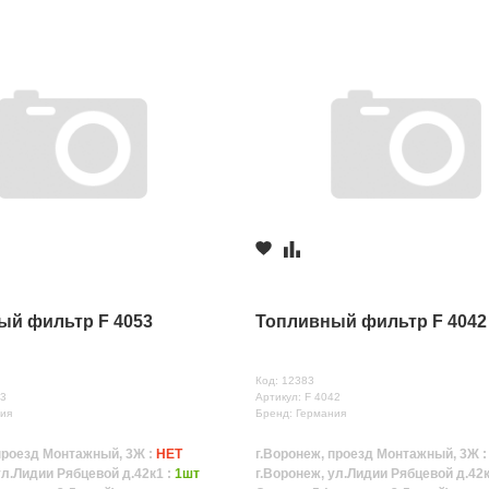
ый фильтр F 4053
Топливный фильтр F 4042
Код: 12383
53
Артикул: F 4042
ия
Бренд: Германия
проезд Монтажный, 3Ж :
НЕТ
г.Воронеж, проезд Монтажный, 3Ж 
ул.Лидии Рябцевой д.42к1 :
1шт
г.Воронеж, ул.Лидии Рябцевой д.42к