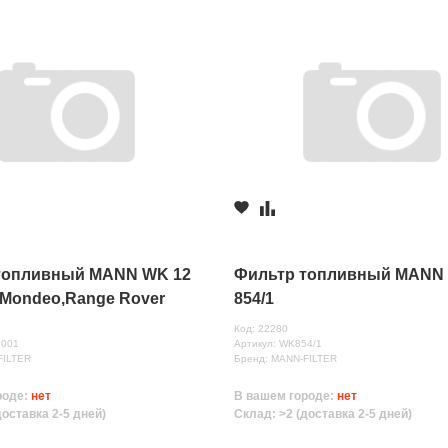
топливный MANN WK 12
Фильтр топливный MANN
 Mondeo,Range Rover
854/1
Код: 22280
2001
Артикул: WK854/1
FILTER
Бренд: MANN-FILTER
роде:
нет
В вашем городе:
нет
доставка 2-5 дней)
Склад: >2 (доставка 2-5 дней)