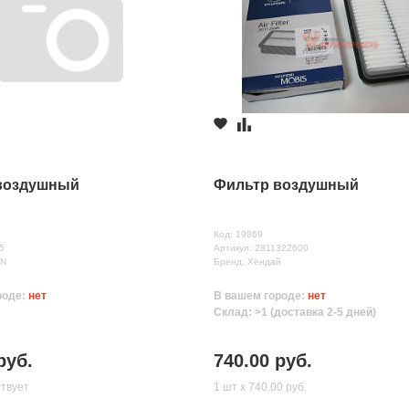
воздушный
Фильтр воздушный
Код: 19869
5
Артикул: 2811322600
ON
Бренд: Хёндай
роде:
нет
В вашем городе:
нет
Склад: >1 (доставка 2-5 дней)
руб.
740.00 руб.
ствует
1 шт х 740.00 руб.