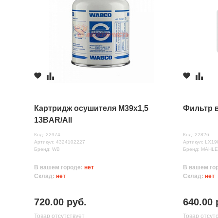
Картридж осушителя M39x1,5
Фильтр 
13BAR/All
Код: 22974
Код: 22826
Артикул: 4324102227
Артикул: LX19
Бренд: WB
Бренд: MAHL
В вашем городе:
нет
В вашем го
Склад:
нет
Склад:
нет
720.00 руб.
640.00 
Товар отсутствует
Товар отсут