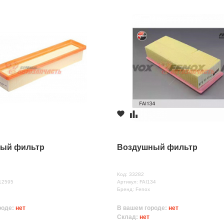
ый фильтр
Воздушный фильтр
Код: 33282
12595
Артикул: FAI134
Бренд: Fenox
роде:
нет
В вашем городе:
нет
Склад:
нет