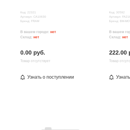
Код: 22321
Код: 30592
Артикул: CA10630
Артикул: FA21
Бренд: FRAM
Бренд: ВМ-M
В вашем городе:
нет
В вашем го
Склад:
нет
Склад:
нет
0.00 руб.
222.00 
Товар отсутствует
Товар отсут
Узнать о поступлении
Узнат