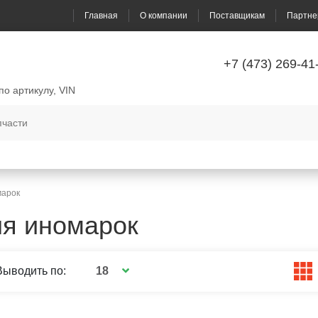
Главная
О компании
Поставщикам
Партне
+7 (473) 269-41
по артикулу, VIN
марок
я иномарок
18
Выводить по: