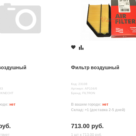
воздушный
Фильтр воздушный
Код: 23108
83
Артикул: AP104/6
E/KNECHT
Бренд: FILTRON
роде:
нет
В вашем городе:
нет
Склад: >1 (доставка 2-5 дней)
руб.
713.00 руб.
ствует
1 шт х 713.00 руб.