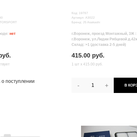
Код: 19767
80
Артикул: A3022
OTORSPORT
Бренд: JS Asakashi
роде:
нет
г.Воронеж, проезд Монтажный, 3Ж 
г.Воронеж, ул.Лидии Рябцевой д.42к
Склад: >1 (доставка 2-5 дней)
руб.
415.00 руб.
ствует
1 шт х 415.00 руб.
ь о поступлении
-
+
В КОР