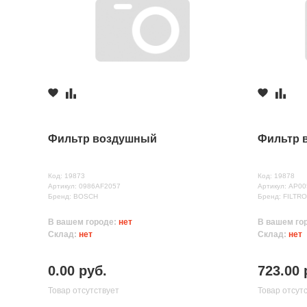
Фильтр воздушный
Фильтр 
Код: 19873
Код: 19878
Артикул: 0986AF2057
Артикул: AP00
Бренд: BOSCH
Бренд: FILTR
В вашем городе:
нет
В вашем го
Склад:
нет
Склад:
нет
0.00 руб.
723.00 
Товар отсутствует
Товар отсут