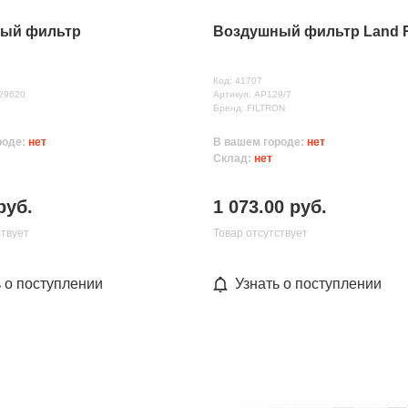
ый фильтр
Воздушный фильтр Land 
Код: 41707
129620
Артикул: AP129/7
Бренд: FILTRON
роде:
нет
В вашем городе:
нет
Склад:
нет
руб.
1 073.00 руб.
ствует
Товар отсутствует
ь о поступлении
Узнать о поступлении