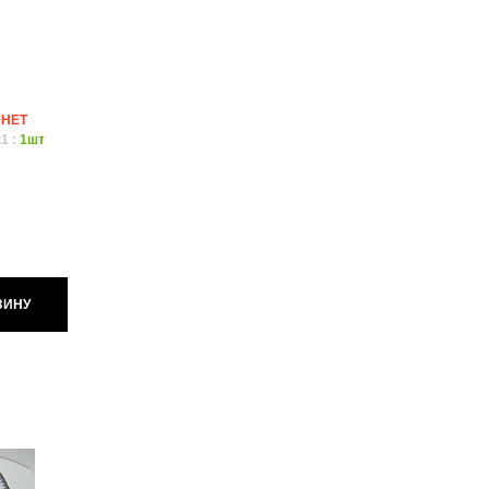
:
НЕТ
1 :
1шт
ЗИНУ