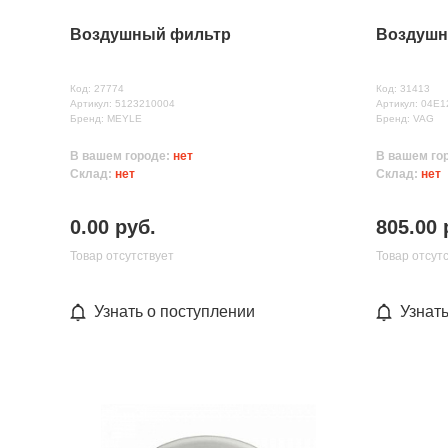
Воздушный фильтр
Воздушн
Код: 27774
Код: 31413
Артикул: 5123210004
Артикул: 04E
Бренд: MEYLE
Бренд: VAG
В вашем городе:
нет
В вашем го
Склад:
нет
Склад:
нет
0.00 руб.
805.00 
Товар отсутствует
Товар отсут
Узнать о поступлении
Узнат