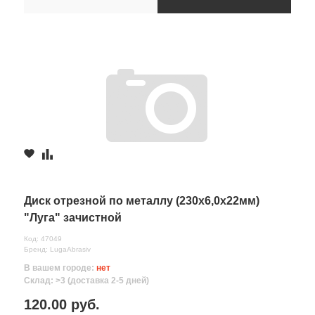
Диск отрезной по металлу (230х6,0х22мм)
"Луга" зачистной
Код: 47049
Бренд: LugaAbrasiv
В вашем городе:
нет
Склад: >3 (доставка 2-5 дней)
120.00 руб.