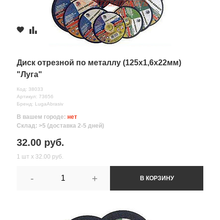
Диск отрезной по металлу (125х1,6х22мм)
"Луга"
Код: 38033
Артикул: 73656
Бренд: LugaAbrasiv
В вашем городе:
нет
Склад: >5 (доставка 2-5 дней)
32.00 руб.
1 шт х 32.00 руб.
-
+
В КОРЗИНУ