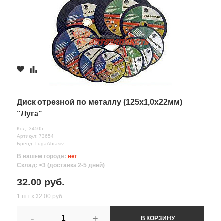
Диск отрезной по металлу (125х1,0х22мм)
"Луга"
Код: 34505
Артикул: 73654
Бренд: LugaAbrasiv
В вашем городе:
нет
Склад: >3 (доставка 2-5 дней)
32.00 руб.
1 шт х 32.00 руб.
-
+
В КОРЗИНУ