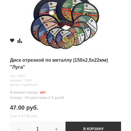
Диск отрезной по металлу (150х2,5х22мм)
"Луга"
Код: 13901
Артикул: 73660
Бренд: LugaAbrasiv
В вашем городе:
нет
Склад: >16 (доставка 2-5 дней)
47.00 руб.
1 шт х 47.00 руб.
-
+
В КОРЗИНУ