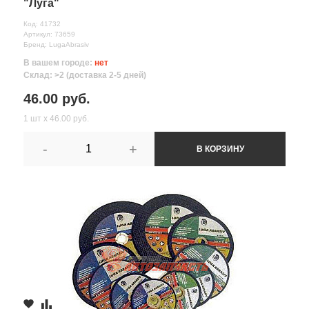
"Луга"
Код: 41732
Артикул: 73659
Бренд: LugaAbrasiv
В вашем городе:
нет
Склад: >2 (доставка 2-5 дней)
46.00 руб.
1 шт х 46.00 руб.
-
+
В КОРЗИНУ