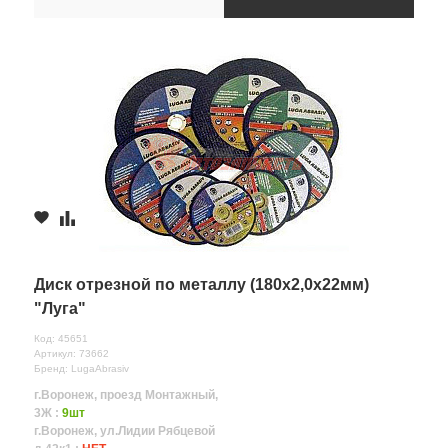
Диск отрезной по металлу (180х2,0х22мм)
"Луга"
Код: 45651
Артикул: 73662
Бренд: LugaAbrasiv
г.Воронеж, проезд Монтажный,
3Ж :
9шт
г.Воронеж, ул.Лидии Рябцевой