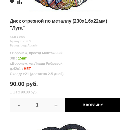
Диск отрезной по металлу (230х1,6х22мм)
"Луга"
Код: 13903
Артикул: 73679
Бренд: LugaAbrasiv
г.Воронеж, проезд Монтажный,
3Ж :
15шт
г.Воронеж, ул.Лидии Рябцевой
д.42к1 :
НЕТ
Склад: >21 (доставка 2-5 дней)
90.00 руб.
1 шт х 90.00 руб.
-
+
В КОРЗИНУ