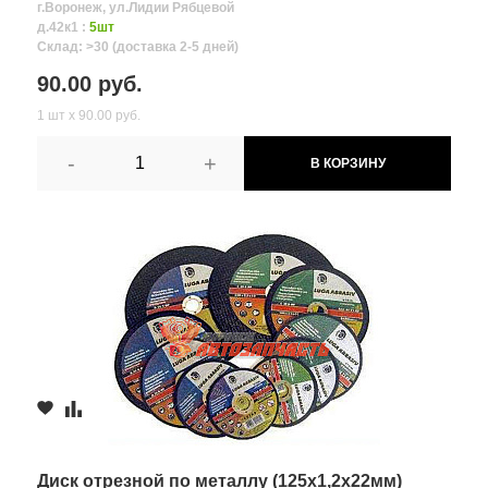
г.Воронеж, ул.Лидии Рябцевой
д.42к1 :
5шт
Склад: >30 (доставка 2-5 дней)
90.00 руб.
1 шт х 90.00 руб.
-
+
В КОРЗИНУ
Диск отрезной по металлу (125х1,2х22мм)