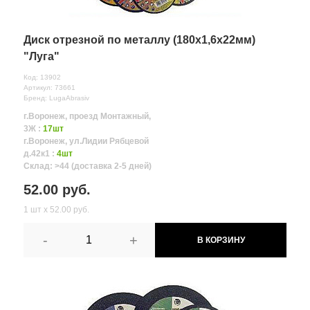
Диск отрезной по металлу (180х1,6х22мм)
"Луга"
Код: 13902
Артикул: 73661
Бренд: LugaAbrasiv
г.Воронеж, проезд Монтажный,
3Ж :
17шт
г.Воронеж, ул.Лидии Рябцевой
д.42к1 :
4шт
Склад: >44 (доставка 2-5 дней)
52.00 руб.
1 шт х 52.00 руб.
-
+
В КОРЗИНУ