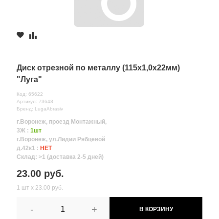
Диск отрезной по металлу (115х1,0х22мм)
"Луга"
Код: 65622
Артикул: 73648
Бренд: LugaAbrasiv
г.Воронеж, проезд Монтажный,
3Ж :
1шт
г.Воронеж, ул.Лидии Рябцевой
д.42к1 :
НЕТ
Склад: >1 (доставка 2-5 дней)
23.00 руб.
1 шт х 23.00 руб.
-
+
В КОРЗИНУ