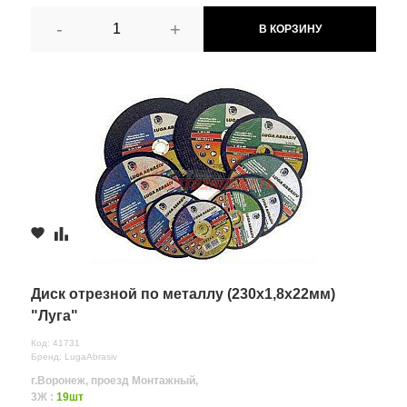
-
+
В КОРЗИНУ
Диск отрезной по металлу (230х1,8х22мм)
"Луга"
Код: 41731
Бренд: LugaAbrasiv
г.Воронеж, проезд Монтажный,
3Ж :
19шт