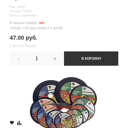
Код: 13900
Артикул: 73658
Бренд: LugaAbrasiv
В вашем городе:
нет
Склад: >10 (доставка 2-5 дней)
47.00 руб.
1 шт х 47.00 руб.
-
+
В КОРЗИНУ