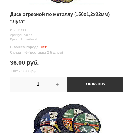
Диск отрезной по металлу (150х1,2х22мм)
"Луга"
Код: 41733
Артикул: 73665
Бренд: LugaAbrasiv
В вашем городе:
нет
Склад: >9 (доставка 2-5 дней)
36.00 руб.
1 шт х 36.00 руб.
-
+
В КОРЗИНУ