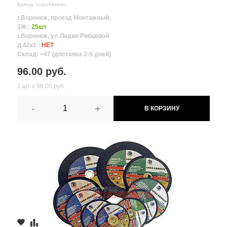
Бренд: LugaAbrasiv
г.Воронеж, проезд Монтажный,
3Ж :
25шт
г.Воронеж, ул.Лидии Рябцевой
д.42к1 :
НЕТ
Склад: >47 (доставка 2-5 дней)
96.00 руб.
1 шт х 96.00 руб.
-
+
В КОРЗИНУ