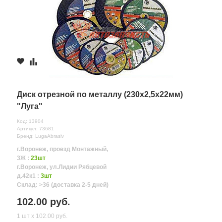
Диск отрезной по металлу (230х2,5х22мм)
"Луга"
Код: 13904
Артикул: 73681
Бренд: LugaAbrasiv
г.Воронеж, проезд Монтажный,
3Ж :
23шт
г.Воронеж, ул.Лидии Рябцевой
д.42к1 :
3шт
Склад: >36 (доставка 2-5 дней)
102.00 руб.
1 шт х 102.00 руб.