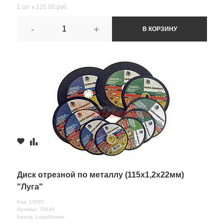
1 шт х 120.00 руб.
-
+
В КОРЗИНУ
Диск отрезной по металлу (115х1,2х22мм)
"Луга"
Код: 13897
Артикул: 73649
Бренд: LugaAbrasiv