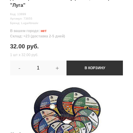
"Луга"
Код: 13899
Артикул: 73655
Бренд: LugaAbrasiv
В вашем городе:
нет
Склад: >23 (доставка 2-5 дней)
32.00 руб.
1 шт х 32.00 руб.
-
+
В КОРЗИНУ