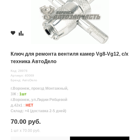
Ключ для ремонта вентиля камер Vg8-Vg12, с/х
техника АвтоДело
Код: 28976
Артикул: 40069
Бренд: АвтоDело
г.Воронеж, проезд Монтажный,
3Ж :
1шт
г.Воронеж, ул.Лидии Рябцевой
д.42к1 :
НЕТ
Склад: >4 (доставка 2-5 дней)
70.00 руб.
1 шт х 70.00 руб.