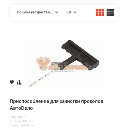
По цене (возрастание)
18
Приспособление для зачистки проколов
АвтоDело
Код: 49827
Артикул: 40550
Бренд: АвтоDело