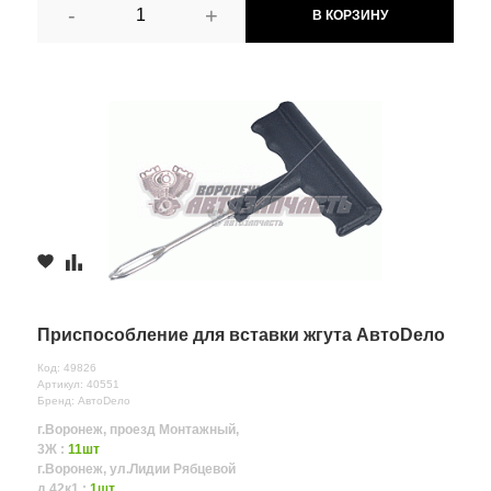
-
+
В КОРЗИНУ
Приспособление для вставки жгута АвтоDело
Код: 49826
Артикул: 40551
Бренд: АвтоDело
г.Воронеж, проезд Монтажный,
3Ж :
11шт
г.Воронеж, ул.Лидии Рябцевой
д.42к1 :
1шт