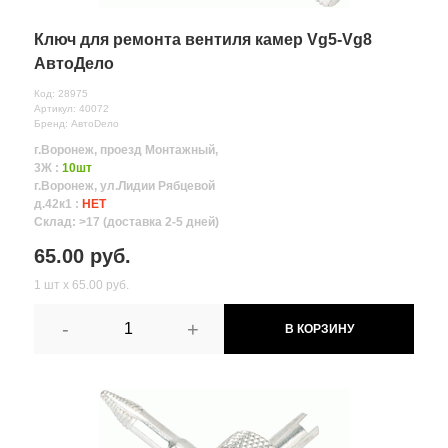
Ключ для ремонта вентиля камер Vg5-Vg8
АвтоДело
Код: 28975
Артикул: 40072
Бренд: АвтоDело
г.Воронеж, проезд Монтажный,
3Ж :
10шт
г.Воронеж, ул.Лидии Рябцевой
д.42к1 :
НЕТ
Склад: >17 (доставка 2-5 дней)
65.00 руб.
1 шт х 65.00 руб.
-
+
В КОРЗИНУ