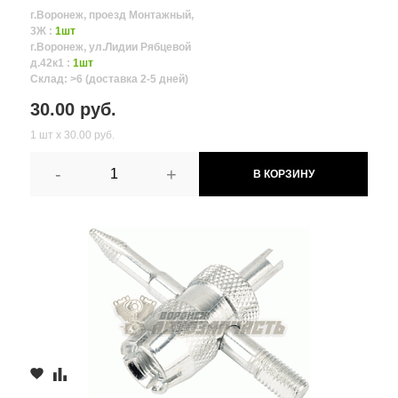
г.Воронеж, проезд Монтажный,
3Ж :
1шт
г.Воронеж, ул.Лидии Рябцевой
д.42к1 :
1шт
Склад: >6 (доставка 2-5 дней)
30.00 руб.
1 шт х 30.00 руб.
-
+
В КОРЗИНУ