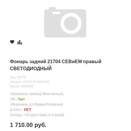
Фонарь задний 21704 СЕВиЕМ правый
СВЕТОДИОДНЫЙ
Код: 49776
Артикул: 21704-3716010-60
Бренд: СЕВиЕМ
г.Воронеж, проезд Монтажный,
3Ж :
5шт
г.Воронеж, ул.Лидии Рябцевой
д.42к1 :
НЕТ
Склад: >10 (доставка 2-5 дней)
1 710.00 руб.