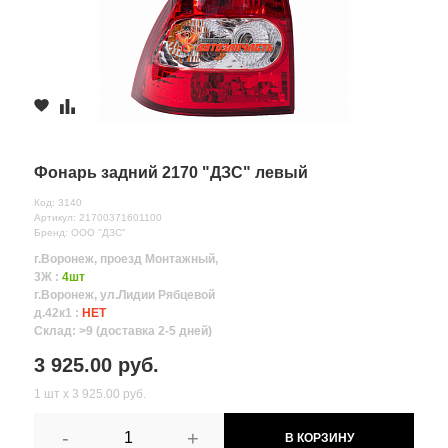
Фонарь задний 2170 "ДЗС" левый
Код: 3140
Артикул: 21700371601100
Бренд: ООО "ДЗС"
г.Воронеж, проезд Монтажный,
3Ж :
4шт
г.Воронеж, ул.Лидии Рябцевой
д.42к1 :
НЕТ
Склад: >9 (доставка 2-5 дней)
3 925.00 руб.
1 шт х 3 925.00 руб.
-
+
В КОРЗИНУ