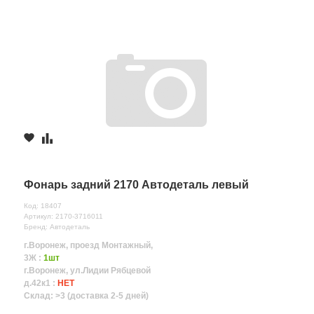
Фонарь задний 2170 Автодеталь левый
Код: 18407
Артикул: 2170-3716011
Бренд: Автодеталь
г.Воронеж, проезд Монтажный,
3Ж :
1шт
г.Воронеж, ул.Лидии Рябцевой
д.42к1 :
НЕТ
Склад: >3 (доставка 2-5 дней)