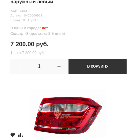
наружный левый
Код: 27483
Артикул: 8450006963
Бренд: ООО "ДЗС"
В вашем городе:
нет
Склад: >2 (доставка 2-5 дней)
7 200.00 руб.
1 шт х 7 200.00 руб.
-
+
В КОРЗИНУ