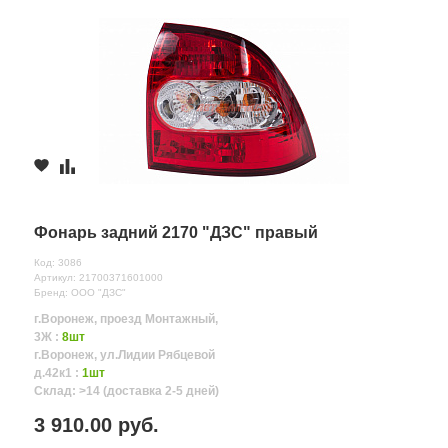
Фонарь задний 2170 "ДЗС" правый
Код: 3086
Артикул: 21700371601000
Бренд: ООО "ДЗС"
г.Воронеж, проезд Монтажный,
3Ж :
8шт
г.Воронеж, ул.Лидии Рябцевой
д.42к1 :
1шт
Склад: >14 (доставка 2-5 дней)
3 910.00 руб.