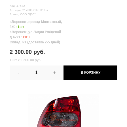
Код: 47532
Артикул: 21700371601110-Y
Бренд: ООО "ДЗС"
г.Воронеж, проезд Монтажный,
3Ж :
1шт
г.Воронеж, ул.Лидии Рябцевой
д.42к1 :
НЕТ
Склад: >1 (доставка 2-5 дней)
2 300.00 руб.
1 шт х 2 300.00 руб.
-
+
В КОРЗИНУ