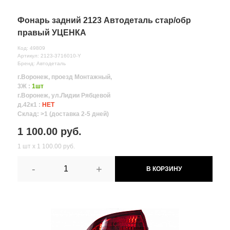
Фонарь задний 2123 Автодеталь стар/обр
правый УЦЕНКА
Код: 49809
Артикул: 2123-3716010-Y
Бренд: Автодеталь
г.Воронеж, проезд Монтажный,
3Ж :
1шт
г.Воронеж, ул.Лидии Рябцевой
д.42к1 :
НЕТ
Склад: >1 (доставка 2-5 дней)
1 100.00 руб.
1 шт х 1 100.00 руб.
-
+
В КОРЗИНУ