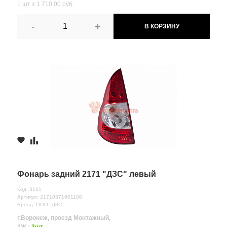
1 шт х 1 710.00 руб.
-
+
В КОРЗИНУ
Фонарь задний 2171 "ДЗС" левый
Код: 3141
Артикул: 21710371601100
Бренд: ООО "ДЗС"
г.Воронеж, проезд Монтажный,