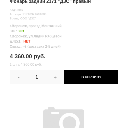
Фонарь задний 2171 "ДЗС" правый
Код: 3087
Артикул: 21710371601000
Бренд: ООО "ДЗС"
г.Воронеж, проезд Монтажный,
3Ж :
3шт
г.Воронеж, ул.Лидии Рябцевой
д.42к1 :
НЕТ
Склад: >8 (доставка 2-5 дней)
4 360.00 руб.
1 шт х 4 360.00 руб.
-
+
В КОРЗИНУ