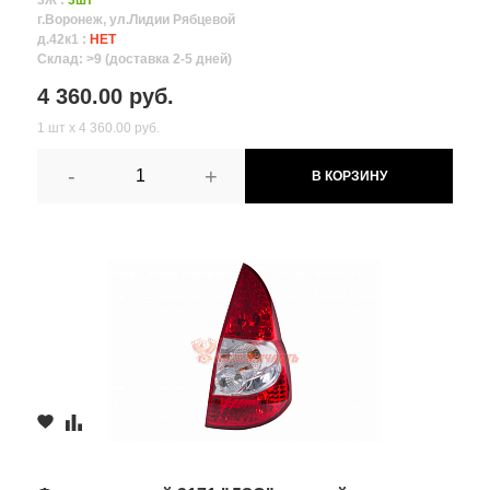
3Ж :
3шт
г.Воронеж, ул.Лидии Рябцевой
д.42к1 :
НЕТ
Склад: >9 (доставка 2-5 дней)
4 360.00 руб.
1 шт х 4 360.00 руб.
-
+
В КОРЗИНУ