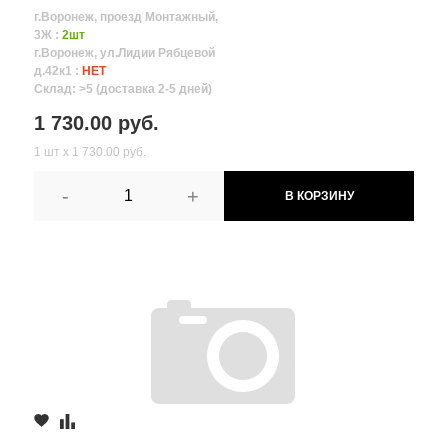
г.Воронеж, проезд Монтажный,
3Ж :
2шт
г.Воронеж, ул.Лидии Рябцевой
д.42к1 :
НЕТ
Склад: >5 (доставка 2-5 дней)
1 730.00 руб.
1 шт х 1 730.00 руб.
-
+
В КОРЗИНУ