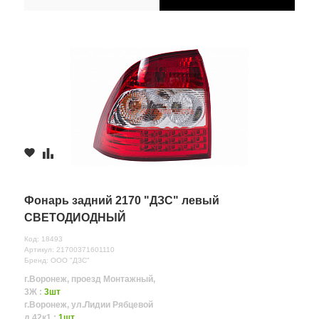
Фонарь задний 2170 "ДЗС" левый
СВЕТОДИОДНЫЙ
Код: 18493
Артикул: 21700371601110
Бренд: ООО "ДЗС"
г.Воронеж, проезд Монтажный,
3Ж :
3шт
г.Воронеж, ул.Лидии Рябцевой
д.42к1 :
1шт