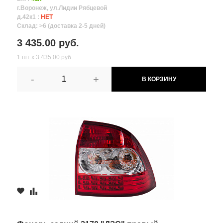
г.Воронеж, ул.Лидии Рябцевой
д.42к1 :
НЕТ
Склад: >6 (доставка 2-5 дней)
3 435.00 руб.
1 шт х 3 435.00 руб.
-
+
В КОРЗИНУ