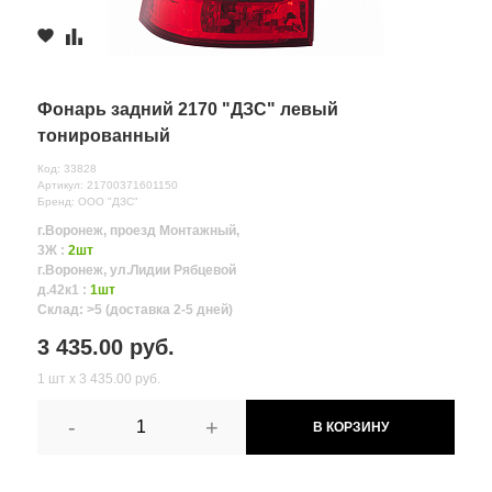
Фонарь задний 2170 "ДЗС" левый
тонированный
Код: 33828
Артикул: 21700371601150
Бренд: ООО "ДЗС"
г.Воронеж, проезд Монтажный,
3Ж :
2шт
г.Воронеж, ул.Лидии Рябцевой
д.42к1 :
1шт
Склад: >5 (доставка 2-5 дней)
3 435.00 руб.
1 шт х 3 435.00 руб.
-
+
В КОРЗИНУ