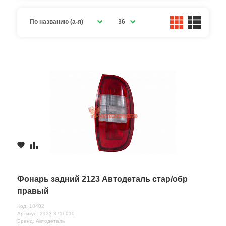
По названию (а-я)
36
Фонарь задний 2123 Автодеталь стар/обр
правый
Код: 18402
Артикул: 2123-3716010
Бренд: Автодеталь