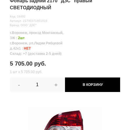
Фонарь задний 2170 "ДЗС" правый
СВЕТОДИОДНЫЙ
Код: 18492
Артикул: 21700371601010
Бренд: ООО "ДЗС"
г.Воронеж, проезд Монтажный,
3Ж :
2шт
г.Воронеж, ул.Лидии Рябцевой
д.42к1 :
НЕТ
Склад: >7 (доставка 2-5 дней)
5 705.00 руб.
1 шт х 5 705.00 руб.
-
+
В КОРЗИНУ