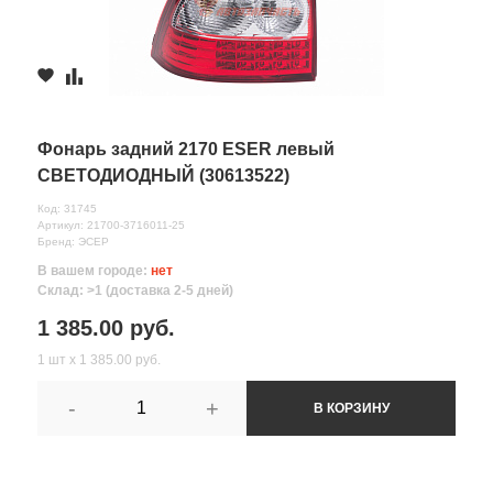
Фонарь задний 2170 ESER левый
СВЕТОДИОДНЫЙ (30613522)
Код: 31745
Артикул: 21700-3716011-25
Бренд: ЭСЕР
В вашем городе:
нет
Склад: >1 (доставка 2-5 дней)
1 385.00 руб.
1 шт х 1 385.00 руб.
-
+
В КОРЗИНУ