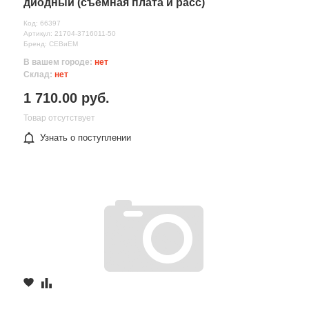
диодный (съемная плата и расс)
Код: 66397
Артикул: 21704-3716011-50
Бренд: СЕВиЕМ
В вашем городе:
нет
Склад:
нет
1 710.00 руб.
Товар отсутствует
Узнать о поступлении