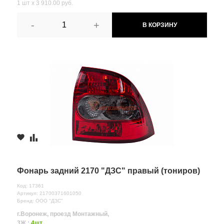
1 шт х 3 910.00 руб.
-
+
В КОРЗИНУ
Фонарь задний 2170 "ДЗС" правый (тониров)
Код: 17361
Артикул: 21700371601050
Бренд: ООО "ДЗС"
г.Воронеж, проезд Монтажный,
3Ж :
4шт