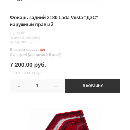
Фонарь задний 2180 Lada Vesta "ДЗС"
наружный правый
Код: 27484
Артикул: 8450006962
Бренд: ООО "ДЗС"
В вашем городе:
нет
Склад: >4 (доставка 2-5 дней)
7 200.00 руб.
1 шт х 7 200.00 руб.
-
+
В КОРЗИНУ