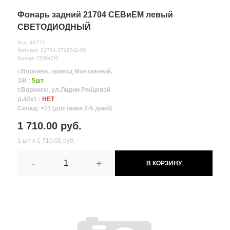
Фонарь задний 21704 СЕВиЕМ левый
СВЕТОДИОДНЫЙ
Код: 49775
Артикул: 21704-3716011-60
Бренд: СЕВиЕМ
г.Воронеж, проезд Монтажный,
3Ж :
5шт
г.Воронеж, ул.Лидии Рябцевой
д.42к1 :
НЕТ
Склад: >11 (доставка 2-5 дней)
1 710.00 руб.
1 шт х 1 710.00 руб.
-
+
В КОРЗИНУ