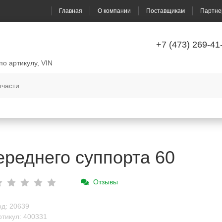
Главная
О компании
Поставщикам
Партне
+7 (473) 269-41
по артикулу, VIN
реднего суппорта 60
Отзывы
од: 20639
ртикул: 400331