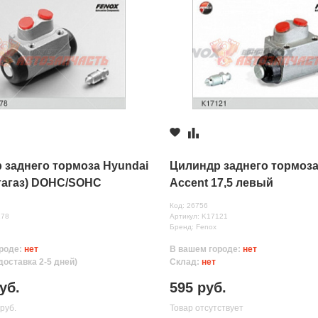
 заднего тормоза Hyundai
Цилиндр заднего тормоза
(тагаз) DOHC/SOHC
Accent 17,5 левый
Код: 26756
178
Артикул: K17121
Бренд: Fenox
роде:
нет
В вашем городе:
нет
доставка 2-5 дней)
Склад:
нет
нных
уб.
595 руб.
руб.
Товар отсутствует