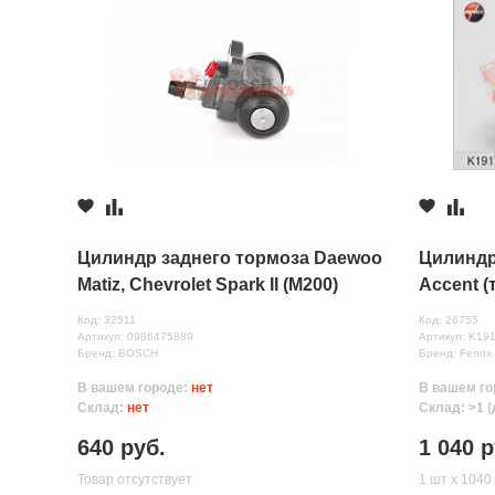
Недостатки
Комментарий
Цилиндр заднего тормоза Daewoo
Цилиндр
Matiz, Chevrolet Spark II (M200)
Accent 
/L=R/ BOSCH
правый
Код: 32511
Код: 26755
Артикул: 0986475889
Артикул: K19
Бренд: BOSCH
Бренд: Fenox
В вашем городе:
нет
В вашем го
Все поля формы обязательны
Склад:
нет
Склад: >1 (
Отправляя форму вы соглашаетесь на
обработку персональных да
640 руб.
1 040 р
Товар отсутствует
1 шт х 1040 