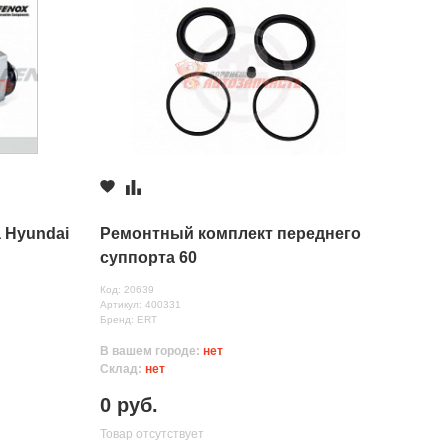
 Hyundai
Ремонтный комплект переднего
суппорта 60
Код: 20639
Артикул: 400331
Бренд: ERT
В вашем городе:
нет
Склад:
нет
0 руб.
Товар отсутствует