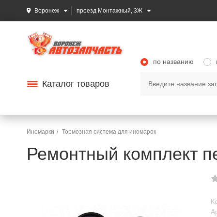
Воронеж
проезд Монтажный, 3Ж
по названию
Каталог товаров
Иномарки
Тормозная система для иномарок
Ремонтный комплект пе
К
А