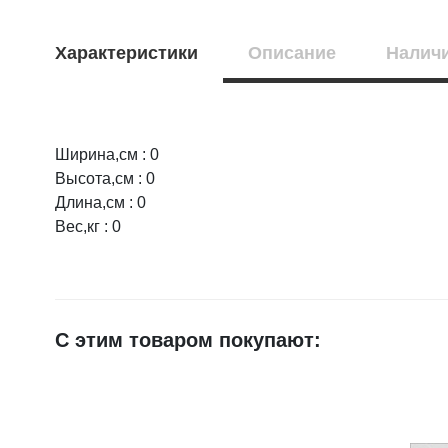
Характеристики
Описание
Наличи
Ширина,см : 0
Оцените товар:
Высота,см : 0
Длина,см : 0
Вес,кг : 0
Ваше имя
E-mail
С этим товаром покупают:
Достоинства