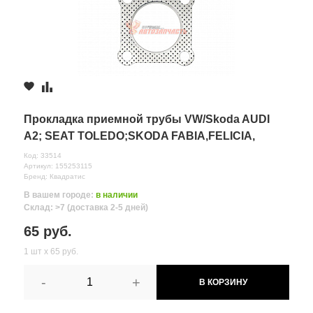
Прокладка приемной трубы VW/Skoda AUDI
A2; SEAT TOLEDO;SKODA FABIA,FELICIA,
OCTAVIA; VOLKSWAGEN BE
Код: 33514
Артикул: 155253115
Бренд: Квадратис
В вашем городе:
в наличии
Склад: >7 (доставка 2-5 дней)
65 руб.
1 шт х 65 руб.
-
+
В КОРЗИНУ