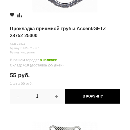
Прокладка приемной трубы Accent/GETZ
28752-25000
Код: 22811
Артикул: KV-271-067
Бренд: Квадратис
В вашем городе:
в наличии
Склад: >10 (доставка 2-5 дней)
55 руб.
1 шт х 55 руб.
-
+
В КОРЗИНУ