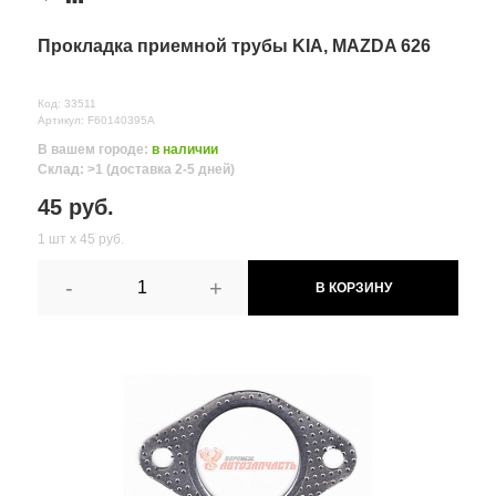
1А/2
Комментарий
≈ 3д.
Прокладка приемной трубы KIA, MAZDA 626
Код: 33511
Артикул: F60140395A
В вашем городе:
в наличии
Склад: >1 (доставка 2-5 дней)
45 руб.
1 шт х 45 руб.
-
+
В КОРЗИНУ
Все поля формы обязательны
Отправляя форму вы соглашаетесь на
обработку персональных
данных