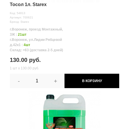
Тосол 1л. Starex
Код: 54813
Артикул: 700621
Бренд: Starex
г.Воронеж, проезд Монтажный,
3Ж :
21шт
г.Воронеж, ул.Лидии Рябцевой
д.42к1 :
4шт
Склад: >63 (доставка 2-5 дней)
130.00 руб.
1 шт х 130.00 руб.
-
+
В КОРЗИНУ