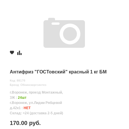
Антифриз "ГОСТовский" красный 1 кг БМ
Код: 88176
Бренд: Обнинскоргсинтез
г.Воронеж, проезд Монтажный,
3Ж :
24шт
г.Воронеж, ул.Лидии Рябцевой
д.42к1 :
НЕТ
Склад: >24 (доставка 2-5 дней)
170.00 руб.