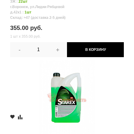
3Ж :
22шт
г.Воронеж, ул.Лидии Рябцевой
д.42к1 :
1шт
Склад: >47 (доставка 2-5 дней)
355.00 руб.
1 шт х 355.00 руб.
-
+
В КОРЗИНУ