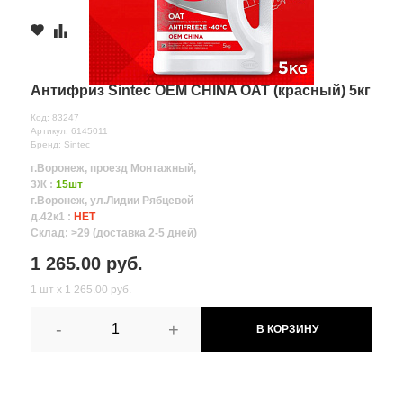
Антифриз Sintec OEM CHINA OAT (красный) 5кг
Код: 83247
Артикул: 6145011
Бренд: Sintec
г.Воронеж, проезд Монтажный,
3Ж :
15шт
г.Воронеж, ул.Лидии Рябцевой
д.42к1 :
НЕТ
Склад: >29 (доставка 2-5 дней)
1 265.00 руб.
1 шт х 1 265.00 руб.
-
+
В КОРЗИНУ