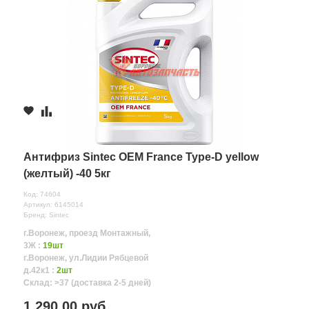
Антифриз Sintec OEM France Type-D yellow
(желтый) -40 5кг
Код: 74604
Артикул: 6145014
Бренд: Sintec
г.Воронеж, проезд Монтажный,
3Ж :
19шт
г.Воронеж, ул.Лидии Рябцевой
д.42к1 :
2шт
Склад: >37 (доставка 2-5 дней)
1 290.00 руб.