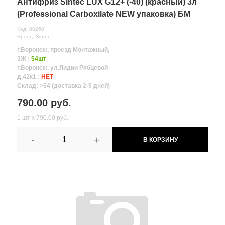
Антифриз Sintec LUX G12+ (-40) (красный) 3л
(Professional Carboxilate NEW упаковка) БМ
Код: 88268
Бренд: Sintec
г.Воронеж, проезд Монтажный,
3Ж :
54шт
г.Воронеж, ул.Лидии Рябцевой
д.42к1 :
НЕТ
Склад: >54 (доставка 2-5 дней)
790.00 руб.
1 шт х 790.00 руб.
-
+
В КОРЗИНУ