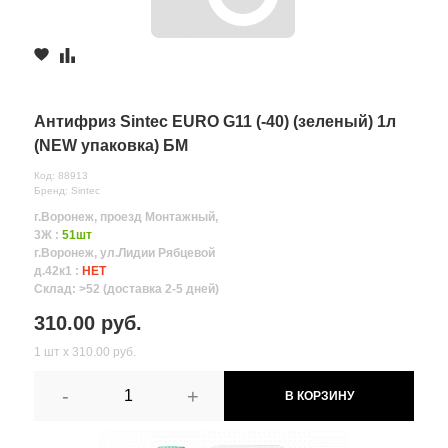
Антифриз Sintec EURO G11 (-40) (зеленый) 1л
(NEW упаковка) БМ
Код: 88913
Бренд: Sintec
г.Воронеж, проезд Монтажный,
3Ж :
51шт
г.Воронеж, ул.Лидии Рябцевой
д.42к1 :
НЕТ
Склад: >52 (доставка 2-5 дней)
310.00 руб.
1 шт х 310.00 руб.
-
+
В КОРЗИНУ