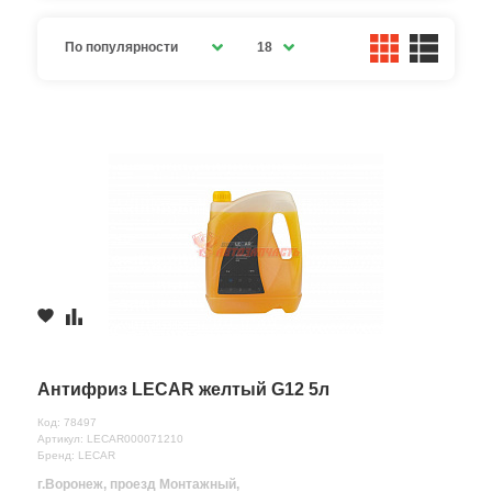
По популярности
18
Антифриз LECAR желтый G12 5л
Код: 78497
Артикул: LECAR000071210
Бренд: LECAR
г.Воронеж, проезд Монтажный,