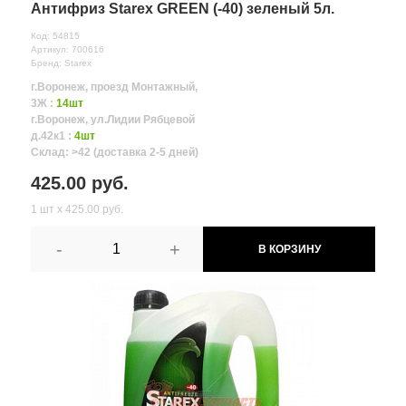
Антифриз Starex GREEN (-40) зеленый 5л.
Код: 54815
Артикул: 700616
Бренд: Starex
г.Воронеж, проезд Монтажный,
3Ж :
14шт
г.Воронеж, ул.Лидии Рябцевой
д.42к1 :
4шт
Склад: >42 (доставка 2-5 дней)
425.00 руб.
1 шт х 425.00 руб.
-
+
В КОРЗИНУ