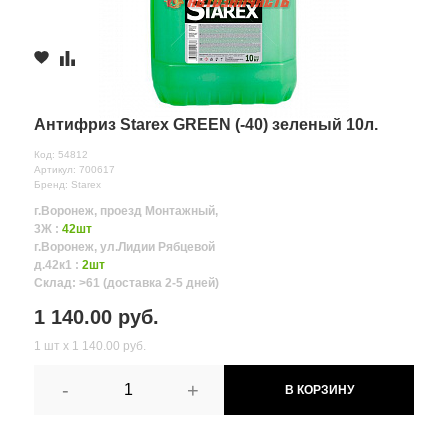
Антифриз Starex GREEN (-40) зеленый 10л.
Код: 54812
Артикул: 700617
Бренд: Starex
г.Воронеж, проезд Монтажный,
3Ж :
42шт
г.Воронеж, ул.Лидии Рябцевой
д.42к1 :
2шт
Склад: >61 (доставка 2-5 дней)
1 140.00 руб.
1 шт х 1 140.00 руб.
-
+
В КОРЗИНУ