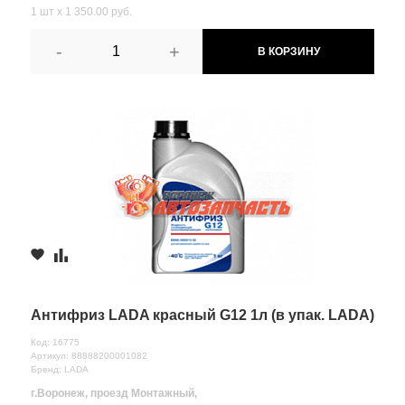
1 шт х 1 350.00 руб.
-
+
В КОРЗИНУ
Антифриз LADA красный G12 1л (в упак. LADA)
Код: 16775
Артикул: 88888200001082
Бренд: LADA
г.Воронеж, проезд Монтажный,