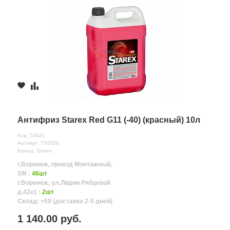
Антифриз Starex Red G11 (-40) (красный) 10л
Код: 54821
Артикул: 700620
Бренд: Starex
г.Воронеж, проезд Монтажный,
3Ж :
46шт
г.Воронеж, ул.Лидии Рябцевой
д.42к1 :
2шт
Склад: >59 (доставка 2-5 дней)
1 140.00 руб.