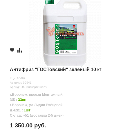
Антифриз "ГОСТовский" зеленый 10 кг
Код: 10497
Артикул: 96541
Бренд: Обнинскоргсинтез
г.Воронеж, проезд Монтажный,
3Ж :
33шт
г.Воронеж, ул.Лидии Рябцевой
д.42к1 :
1шт
Склад: >51 (доставка 2-5 дней)
1 350.00 руб.