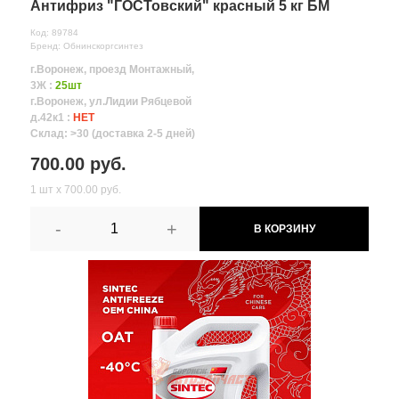
Антифриз "ГОСТовский" красный 5 кг БМ
Код: 89784
Бренд: Обнинскоргсинтез
г.Воронеж, проезд Монтажный,
3Ж :
25шт
г.Воронеж, ул.Лидии Рябцевой
д.42к1 :
НЕТ
Склад: >30 (доставка 2-5 дней)
700.00 руб.
1 шт х 700.00 руб.
-
+
В КОРЗИНУ