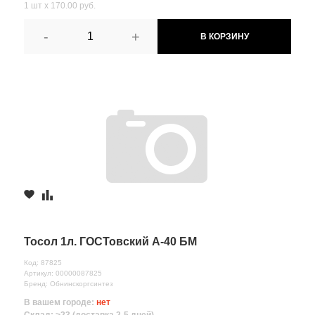
1 шт х 170.00 руб.
-
+
В КОРЗИНУ
Тосол 1л. ГОСТовский А-40 БМ
Код: 87825
Артикул: 00000087825
Бренд: Обнинскоргсинтез
В вашем городе:
нет
Склад: >23 (доставка 2-5 дней)