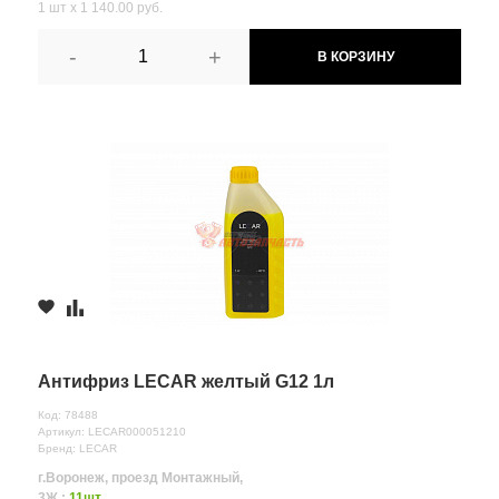
1 шт х 1 140.00 руб.
-
+
В КОРЗИНУ
Антифриз LECAR желтый G12 1л
Код: 78488
Артикул: LECAR000051210
Бренд: LECAR
г.Воронеж, проезд Монтажный,
3Ж :
11шт