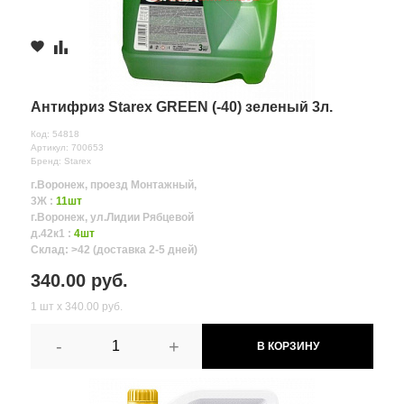
Антифриз Starex GREEN (-40) зеленый 3л.
Код: 54818
Артикул: 700653
Бренд: Starex
г.Воронеж, проезд Монтажный,
3Ж :
11шт
г.Воронеж, ул.Лидии Рябцевой
д.42к1 :
4шт
Склад: >42 (доставка 2-5 дней)
340.00 руб.
1 шт х 340.00 руб.
-
+
В КОРЗИНУ