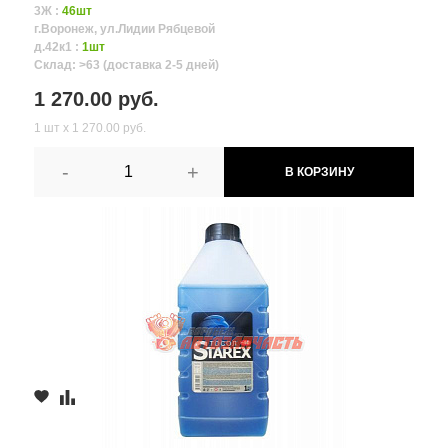
3Ж :
46шт
г.Воронеж, ул.Лидии Рябцевой
д.42к1 :
1шт
Склад: >63 (доставка 2-5 дней)
1 270.00 руб.
1 шт х 1 270.00 руб.
-
+
В КОРЗИНУ