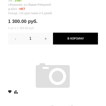
3Ж :
25шт
г.Воронеж, ул.Лидии Рябцевой
д.42к1 :
НЕТ
Склад: >32 (доставка 2-5 дней)
1 300.00 руб.
1 шт х 1 300.00 руб.
-
+
В КОРЗИНУ