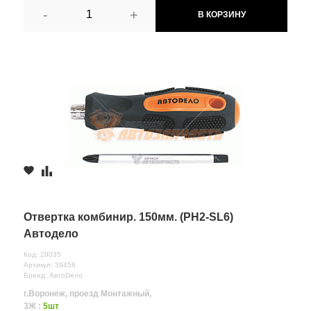
-
+
В КОРЗИНУ
Отвертка комбинир. 150мм. (PH2-SL6)
Автодело
Код: 29035
Артикул: 39456
Бренд: АвтоDело
г.Воронеж, проезд Монтажный,
3Ж :
5шт