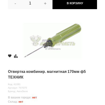
-
+
В КОРЗИНУ
Отвертка комбинир. магнитная 170мм ф5
ТЕХНИК
Код: 41081
Артикул: 707075
Бренд: АвтоDело
В вашем городе:
нет
Склад:
нет