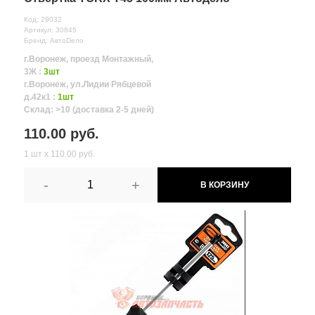
Код: 29032
Артикул: 30845
Бренд: АвтоDело
г.Воронеж, проезд Монтажный,
3Ж :
3шт
г.Воронеж, ул.Лидии Рябцевой
д.42к1 :
1шт
Склад: >10 (доставка 2-5 дней)
110.00 руб.
1 шт х 110.00 руб.
-
+
В КОРЗИНУ