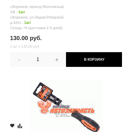
г.Воронеж, проезд Монтажный,
3Ж :
1шт
г.Воронеж, ул.Лидии Рябцевой
д.42к1 :
1шт
Склад: >8 (доставка 2-5 дней)
130.00 руб.
1 шт х 130.00 руб.
-
+
В КОРЗИНУ