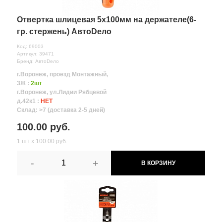
Отвертка шлицевая 5х100мм на держателе(6-
гр. стержень) АвтоDело
Код: 69003
Артикул: 39471
Бренд: АвтоDело
г.Воронеж, проезд Монтажный,
3Ж :
2шт
г.Воронеж, ул.Лидии Рябцевой
д.42к1 :
НЕТ
Склад: >7 (доставка 2-5 дней)
100.00 руб.
1 шт х 100.00 руб.
-
+
В КОРЗИНУ