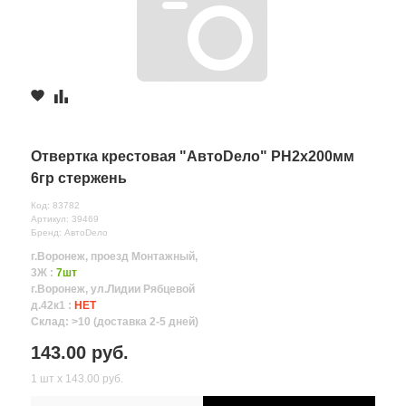
Отвертка крестовая "АвтоDело" PH2x200мм
6гр стержень
Код: 83782
Артикул: 39469
Бренд: АвтоDело
г.Воронеж, проезд Монтажный,
3Ж :
7шт
г.Воронеж, ул.Лидии Рябцевой
д.42к1 :
НЕТ
Склад: >10 (доставка 2-5 дней)
143.00 руб.
1 шт х 143.00 руб.