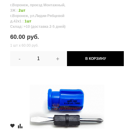
г.Воронеж, проезд Монтажный,
3Ж :
2шт
г.Воронеж, ул.Лидии Рябцевой
д.42к1 :
1шт
Склад: >10 (доставка 2-5 дней)
60.00 руб.
1 шт х 60.00 руб.
-
+
В КОРЗИНУ