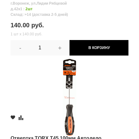
г.Воронеж, ул.Лидии Рябцевой
д.42к1 :
2шт
Склад: >14 (доставка 2-5 дней)
140.00 руб.
1 шт х 140.00 руб.
-
+
В КОРЗИНУ
Отвертка TORX T45 100мм Автодело