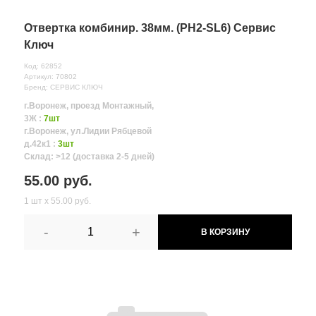
Отвертка комбинир. 38мм. (PH2-SL6) Сервис
Ключ
Код: 62852
Артикул: 70802
Бренд: СЕРВИС КЛЮЧ
г.Воронеж, проезд Монтажный,
3Ж :
7шт
г.Воронеж, ул.Лидии Рябцевой
д.42к1 :
3шт
Склад: >12 (доставка 2-5 дней)
55.00 руб.
1 шт х 55.00 руб.
-
+
В КОРЗИНУ