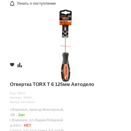
Узнать о поступлении
Отвертка TORX T 6 125мм Автодело
Код: 29012
Артикул: 30906
Бренд: АвтоDело
г.Воронеж, проезд Монтажный,
3Ж :
2шт
г.Воронеж, ул.Лидии Рябцевой
д.42к1 :
НЕТ
Склад: >11 (доставка 2-5 дней)