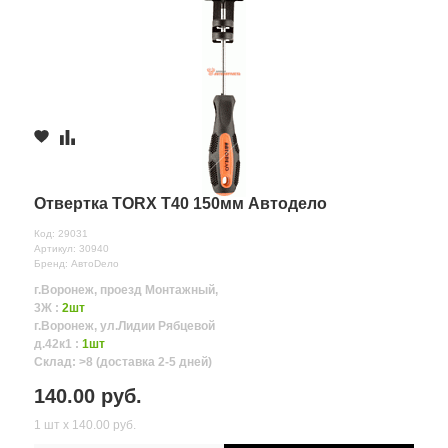
Отвертка TORX T40 150мм Автодело
Код: 29031
Артикул: 30940
Бренд: АвтоDело
г.Воронеж, проезд Монтажный,
3Ж :
2шт
г.Воронеж, ул.Лидии Рябцевой
д.42к1 :
1шт
Склад: >8 (доставка 2-5 дней)
140.00 руб.
1 шт х 140.00 руб.