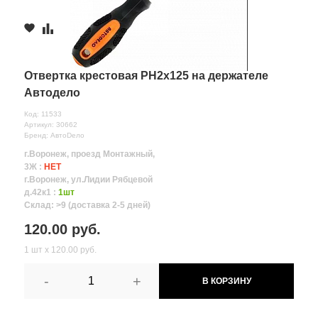
Отвертка крестовая PH2х125 на держателе
Автодело
Код: 11533
Артикул: 30662
Бренд: АвтоDело
г.Воронеж, проезд Монтажный,
3Ж :
НЕТ
г.Воронеж, ул.Лидии Рябцевой
д.42к1 :
1шт
Склад: >9 (доставка 2-5 дней)
120.00 руб.
1 шт х 120.00 руб.
-
+
В КОРЗИНУ