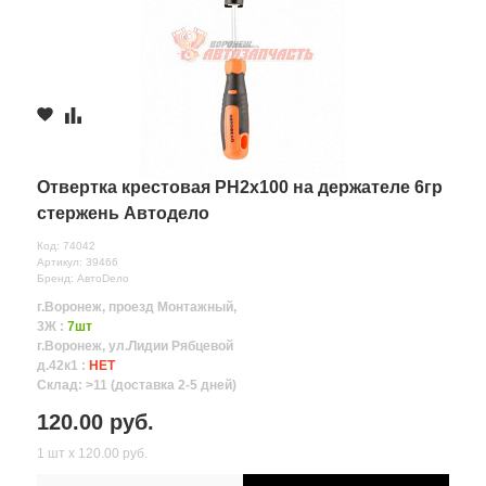
Отвертка крестовая PH2х100 на держателе 6гр
стержень Автодело
Код: 74042
Артикул: 39466
Бренд: АвтоDело
г.Воронеж, проезд Монтажный,
3Ж :
7шт
г.Воронеж, ул.Лидии Рябцевой
д.42к1 :
НЕТ
Склад: >11 (доставка 2-5 дней)
120.00 руб.
1 шт х 120.00 руб.