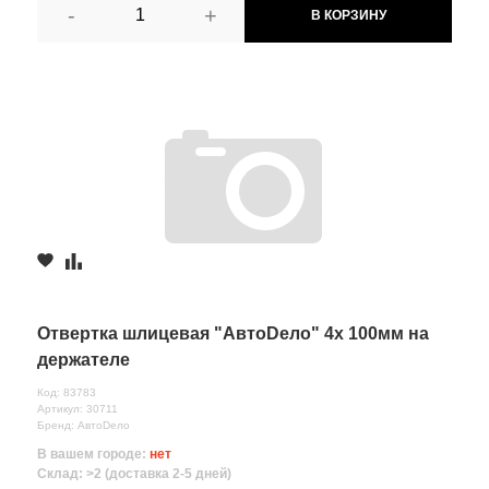
-
+
В КОРЗИНУ
Отвертка шлицевая "АвтоDело" 4х 100мм на
держателе
Код: 83783
Артикул: 30711
Бренд: АвтоDело
В вашем городе:
нет
Склад: >2 (доставка 2-5 дней)