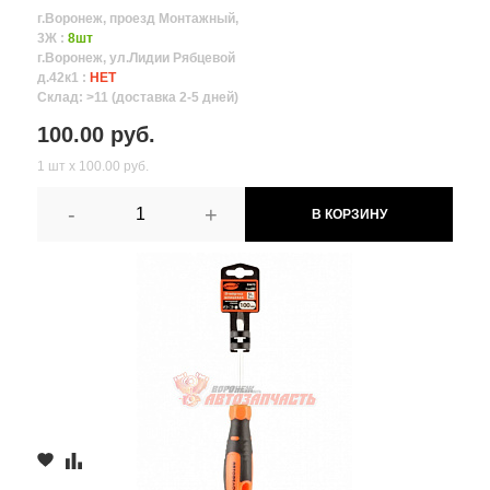
г.Воронеж, проезд Монтажный,
3Ж :
8шт
г.Воронеж, ул.Лидии Рябцевой
д.42к1 :
НЕТ
Склад: >11 (доставка 2-5 дней)
100.00 руб.
1 шт х 100.00 руб.
-
+
В КОРЗИНУ