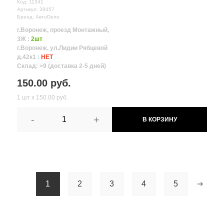
Код: 11341
Артикул: 39457
Бренд: АвтоDело
г.Воронеж, проезд Монтажный,
3Ж :
2шт
г.Воронеж, ул.Лидии Рябцевой
д.42к1 :
НЕТ
Склад: >9 (доставка 2-5 дней)
150.00 руб.
1 шт х 150.00 руб.
-
+
В КОРЗИНУ
1
2
3
4
5