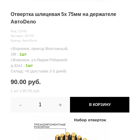
Отвертка шлицевая 5х 75мм на держателе
АвтоDело
Код: 11541
Артикул: 30705
Бренд: АвтоDело
г.Воронеж, проезд Монтажный,
3Ж :
1шт
г.Воронеж, ул.Лидии Рябцевой
д.42к1 :
1шт
Склад: >8 (доставка 2-5 дней)
90.00 руб.
1 шт х 90.00 руб.
-
+
В КОРЗИНУ