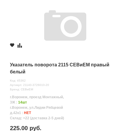
Указатель поворота 2115 СЕВиЕМ правый
белый
Код: 45362
Артикул: 21140-3726010-20
Бренд: СЕВиЕМ
г.Воронеж, проезд Монтажный,
3Ж :
14шт
г.Воронеж, ул.Лидии Рябцевой
д.42к1 :
НЕТ
Склад: >22 (доставка 2-5 дней)
225.00 руб.