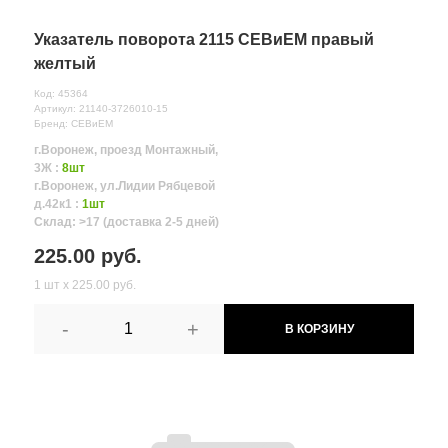
Указатель поворота 2115 СЕВиЕМ правый
желтый
Код: 45364
Артикул: 21140-3726010-15
Бренд: СЕВиЕМ
г.Воронеж, проезд Монтажный,
3Ж :
8шт
г.Воронеж, ул.Лидии Рябцевой
д.42к1 :
1шт
Склад: >17 (доставка 2-5 дней)
225.00 руб.
1 шт х 225.00 руб.
-
+
В КОРЗИНУ