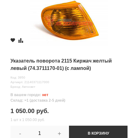
Указатель поворота 2115 Киржач желтый
левый (74.3711170-01) (с лампой)
Код: 3950
Артикул: 21140371117000
Бренд: Автосвет
В вашем городе:
нет
Склад: >1 (доставка 2-5 дней)
1 050.00 руб.
1 шт х 1 050.00 руб.
-
+
В КОРЗИНУ