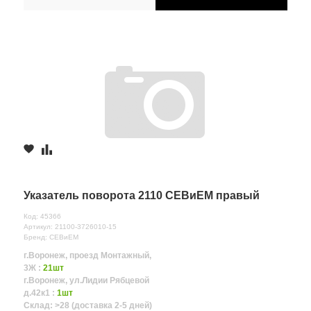
Указатель поворота 2110 СЕВиЕМ правый
Код: 45366
Артикул: 21100-3726010-15
Бренд: СЕВиЕМ
г.Воронеж, проезд Монтажный,
3Ж :
21шт
г.Воронеж, ул.Лидии Рябцевой
д.42к1 :
1шт
Склад: >28 (доставка 2-5 дней)