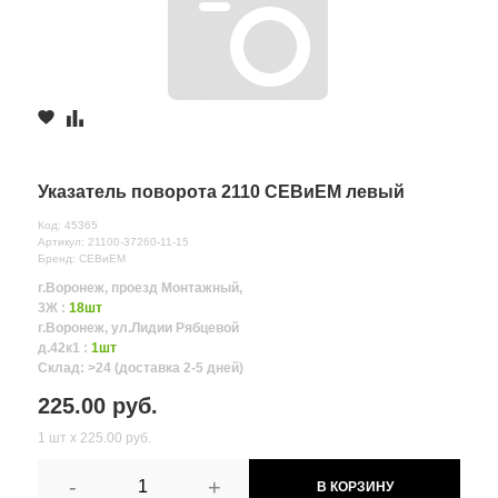
Указатель поворота 2110 СЕВиЕМ левый
Код: 45365
Артикул: 21100-37260-11-15
Бренд: СЕВиЕМ
г.Воронеж, проезд Монтажный,
3Ж :
18шт
г.Воронеж, ул.Лидии Рябцевой
д.42к1 :
1шт
Склад: >24 (доставка 2-5 дней)
225.00 руб.
1 шт х 225.00 руб.
-
+
В КОРЗИНУ