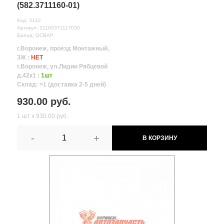
(582.3711160-01)
Код: 3142
Артикул: 21100371117030
Бренд: ОСВАР
г.Воронеж, проезд Монтажный,
3Ж :
НЕТ
г.Воронеж, ул.Лидии Рябцевой
д.42к1 :
1шт
Склад: >1 (доставка 2-5 дней)
930.00 руб.
1 шт х 930.00 руб.
-
+
В КОРЗИНУ