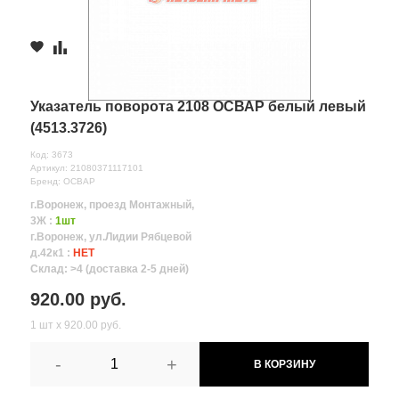
Указатель поворота 2108 ОСВАР белый левый
(4513.3726)
Код: 3673
Артикул: 21080371117101
Бренд: ОСВАР
г.Воронеж, проезд Монтажный,
3Ж :
1шт
г.Воронеж, ул.Лидии Рябцевой
д.42к1 :
НЕТ
Склад: >4 (доставка 2-5 дней)
920.00 руб.
1 шт х 920.00 руб.
-
+
В КОРЗИНУ