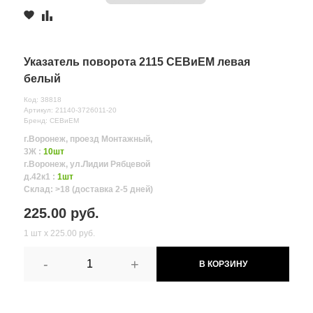
Указатель поворота 2115 СЕВиЕМ левая
белый
Код: 38818
Артикул: 21140-3726011-20
Бренд: СЕВиЕМ
г.Воронеж, проезд Монтажный,
3Ж :
10шт
г.Воронеж, ул.Лидии Рябцевой
д.42к1 :
1шт
Склад: >18 (доставка 2-5 дней)
225.00 руб.
1 шт х 225.00 руб.
-
+
В КОРЗИНУ