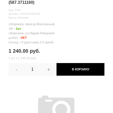
(587.3711160)
Код: 5500
Артикул: 21100371116130
Бренд: Автосвет
г.Воронеж, проезд Монтажный,
3Ж :
2шт
г.Воронеж, ул.Лидии Рябцевой
д.42к1 :
НЕТ
Склад: >3 (доставка 2-5 дней)
1 240.00 руб.
1 шт х 1 240.00 руб.
-
+
В КОРЗИНУ