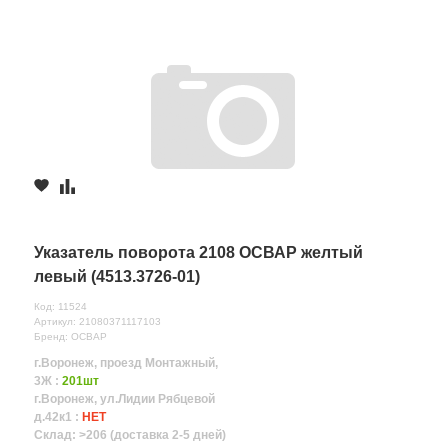
Указатель поворота 2108 ОСВАР желтый
левый (4513.3726-01)
Код: 11524
Артикул: 21080371117103
Бренд: ОСВАР
г.Воронеж, проезд Монтажный,
3Ж :
201шт
г.Воронеж, ул.Лидии Рябцевой
д.42к1 :
НЕТ
Склад: >206 (доставка 2-5 дней)