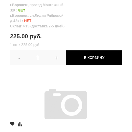
г.Воронеж, проезд Монтажный,
3Ж :
8шт
г.Воронеж, ул.Лидии Рябцевой
д.42к1 :
НЕТ
Склад: >15 (доставка 2-5 дней)
225.00 руб.
1 шт х 225.00 руб.
-
+
В КОРЗИНУ