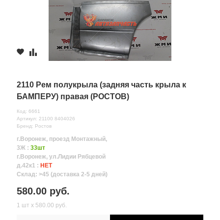
2110 Рем полукрыла (задняя часть крыла к
БАМПЕРУ) правая (РОСТОВ)
Код: 6661
Артикул: 21100 8404026
Бренд: Ростов
г.Воронеж, проезд Монтажный,
3Ж :
33шт
г.Воронеж, ул.Лидии Рябцевой
д.42к1 :
НЕТ
Склад: >45 (доставка 2-5 дней)
580.00 руб.
1 шт х 580.00 руб.