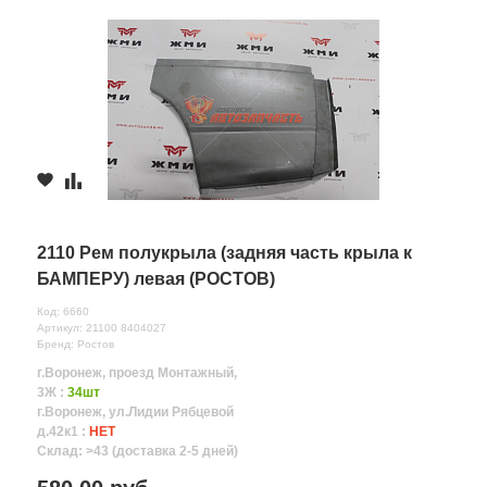
2110 Рем полукрыла (задняя часть крыла к
БАМПЕРУ) левая (РОСТОВ)
Код: 6660
Артикул: 21100 8404027
Бренд: Ростов
г.Воронеж, проезд Монтажный,
3Ж :
34шт
г.Воронеж, ул.Лидии Рябцевой
д.42к1 :
НЕТ
Склад: >43 (доставка 2-5 дней)