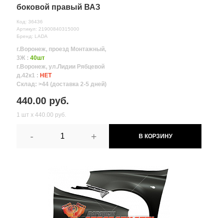
боковой правый ВАЗ
Код: 36436
Артикул: 21900840315000
Бренд: LADA
г.Воронеж, проезд Монтажный,
3Ж :
40шт
г.Воронеж, ул.Лидии Рябцевой
д.42к1 :
НЕТ
Склад: >44 (доставка 2-5 дней)
440.00 руб.
1 шт х 440.00 руб.
-
+
В КОРЗИНУ