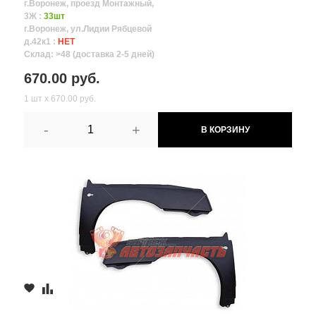
г.Воронеж, проезд Монтажный,
3Ж :
33шт
г.Воронеж, ул.Лидии Рябцевой
д.42к1 :
НЕТ
Склад: >48 (доставка 2-5 дней)
670.00 руб.
1 шт х 670.00 руб.
-
+
В КОРЗИНУ