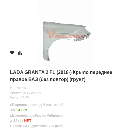
LADA GRANTA 2 FL (2018-) Крыло переднее
правое ВАЗ (без повтор) (грунт)
Код: 39656
Артикул: 8450104274
Бренд: LADA
г.Воронеж, проезд Монтажный,
3Ж :
42шт
г.Воронеж, ул.Лидии Рябцевой
д.42к1 :
НЕТ
Склад: >47 (доставка 2-5 дней)