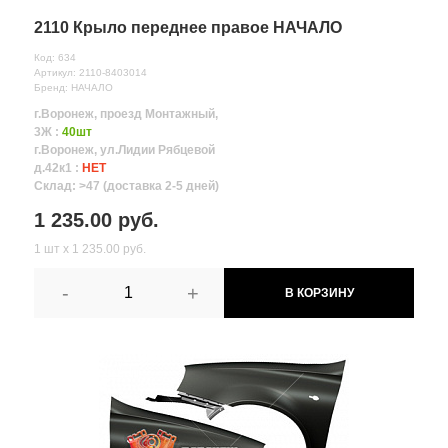
2110 Крыло переднее правое НАЧАЛО
Код: 634
Артикул: 2110-8403014
Бренд: НАЧАЛО
г.Воронеж, проезд Монтажный,
3Ж :
40шт
г.Воронеж, ул.Лидии Рябцевой
д.42к1 :
НЕТ
Склад: >47 (доставка 2-5 дней)
1 235.00 руб.
1 шт х 1 235.00 руб.
-
+
В КОРЗИНУ