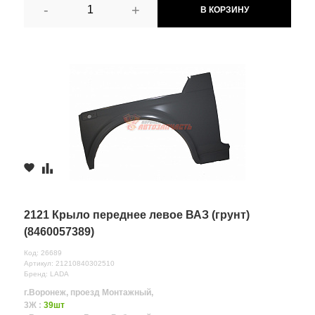
-
+
В КОРЗИНУ
2121 Крыло переднее левое ВАЗ (грунт)
(8460057389)
Код: 26689
Артикул: 21210840302510
Бренд: LADA
г.Воронеж, проезд Монтажный,
3Ж :
39шт