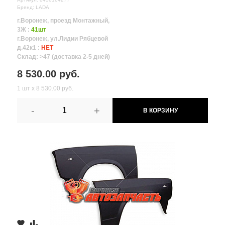
Бренд: LADA
г.Воронеж, проезд Монтажный,
3Ж :
41шт
г.Воронеж, ул.Лидии Рябцевой
д.42к1 :
НЕТ
Склад: >47 (доставка 2-5 дней)
8 530.00 руб.
1 шт х 8 530.00 руб.
-
+
В КОРЗИНУ