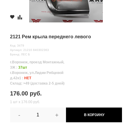
2121 Рем крыла переднего левого
Код: 3479
Артикул: 21210 840302363
Бренд: ЛЕС Б
г.Воронеж, проезд Монтажный,
3Ж :
37шт
г.Воронеж, ул.Лидии Рябцевой
д.42к1 :
НЕТ
Склад: >49 (доставка 2-5 дней)
176.00 руб.
1 шт х 176.00 руб.
-
+
В КОРЗИНУ