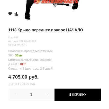
1118 Крыло переднее правое НАЧАЛО
Код: 688
Артикул: 3601-8403010
Бренд: НАЧАЛО
г.Воронеж, проезд Монтажный,
3Ж :
35шт
г.Воронеж, ул.Лидии Рябцевой
д.42к1 :
НЕТ
Склад: >43 (доставка 2-5 дней)
4 705.00 руб.
1 шт х 4 705.00 руб.
-
+
В КОРЗИНУ