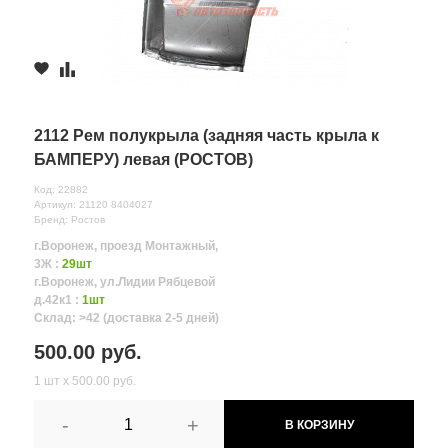
2112 Рем полукрыла (задняя часть крыла к
БАМПЕРУ) левая (РОСТОВ)
Код: 22882
Артикул: 21120 8404027
Бренд: Ростов
г.Воронеж, проезд Монтажный,
3Ж :
29шт
г.Воронеж, ул.Лидии Рябцевой
д.42к1 :
1шт
Склад: >42 (доставка 2-5 дней)
500.00 руб.
1 шт х 500.00 руб.
-
+
В КОРЗИНУ