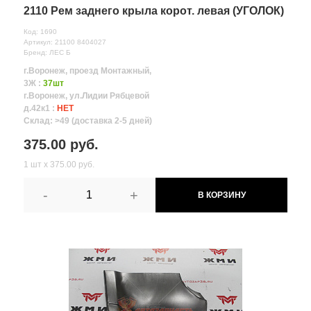
2110 Рем заднего крыла корот. левая (УГОЛОК)
Код: 1690
Артикул: 21100 8404027
Бренд: ЛЕС Б
г.Воронеж, проезд Монтажный,
3Ж :
37шт
г.Воронеж, ул.Лидии Рябцевой
д.42к1 :
НЕТ
Склад: >49 (доставка 2-5 дней)
375.00 руб.
1 шт х 375.00 руб.
-
+
В КОРЗИНУ