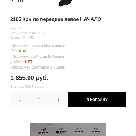
2105 Крыло переднее левое НАЧАЛО
Код: 612
Артикул: 2105-8403011
Бренд: НАЧАЛО
г.Воронеж, проезд Монтажный,
3Ж :
41шт
г.Воронеж, ул.Лидии Рябцевой
д.42к1 :
НЕТ
Склад: >45 (доставка 2-5 дней)
1 855.00 руб.
1 шт х 1 855.00 руб.
-
+
В КОРЗИНУ