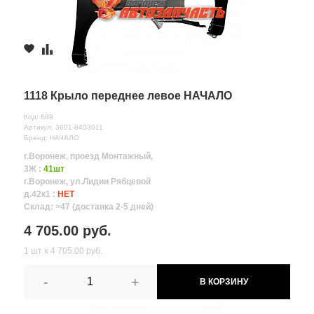
1118 Крыло переднее левое НАЧАЛО
Код: 689
Артикул: 3601-8403011
Бренд: НАЧАЛО
г.Воронеж, проезд Монтажный,
3Ж :
41шт
г.Воронеж, ул.Лидии Рябцевой
д.42к1 :
НЕТ
Склад: >47 (доставка 2-5 дней)
4 705.00 руб.
1 шт х 4 705.00 руб.
-
+
В КОРЗИНУ