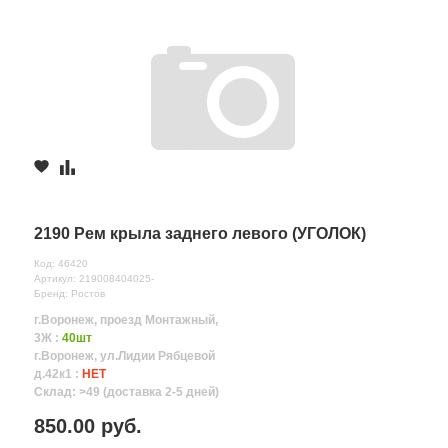
2190 Рем крыла заднего левого (УГОЛОК)
Код: 46420
Артикул: 219008404025-
Бренд: Ростов
г.Воронеж, проезд Монтажный,
3Ж :
40шт
г.Воронеж, ул.Лидии Рябцевой
д.42к1 :
НЕТ
Склад: >49 (доставка 2-5 дней)
850.00 руб.