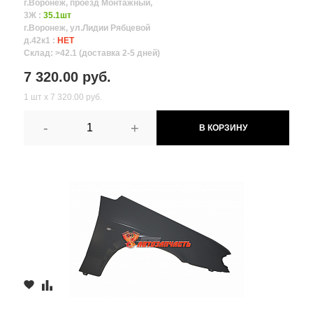
г.Воронеж, проезд Монтажный,
3Ж :
35.1шт
г.Воронеж, ул.Лидии Рябцевой
д.42к1 :
НЕТ
Склад: >42.1 (доставка 2-5 дней)
7 320.00 руб.
1 шт х 7 320.00 руб.
-
+
В КОРЗИНУ