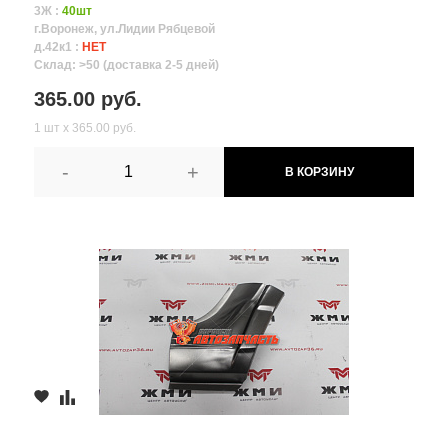
3Ж :
40шт
г.Воронеж, ул.Лидии Рябцевой
д.42к1 :
НЕТ
Склад: >50 (доставка 2-5 дней)
365.00 руб.
1 шт х 365.00 руб.
-
+
В КОРЗИНУ