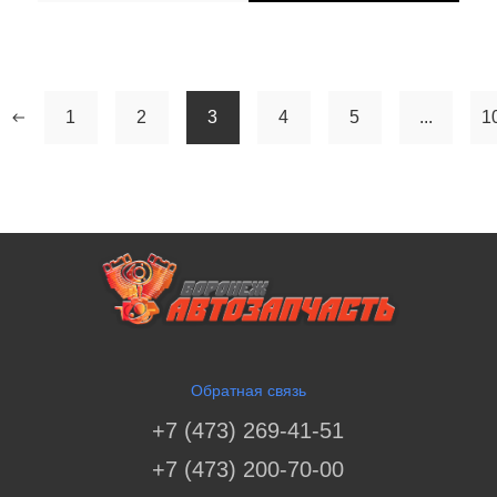
1
2
3
4
5
...
1
Обратная связь
+7 (473) 269-41-51
+7 (473) 200-70-00