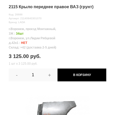
2115 Крыло переднее правое ВАЗ (грунт)
Код: 26686
Артикул: 21140840301070
Бренд: LADA
г.Воронеж, проезд Монтажный,
3Ж :
34шт
г.Воронеж, ул.Лидии Рябцевой
д.42к1 :
НЕТ
Склад: >42 (доставка 2-5 дней)
3 125.00 руб.
1 шт х 3 125.00 руб.
-
+
В КОРЗИНУ