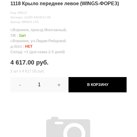
1118 Крыло переднее левое (WINGS-ФОРЕЗ)
Код: 89613
Артикул: 11180 8403011-95
Бренд: WINGS LTD
г.Воронеж, проезд Монтажный,
3Ж :
1шт
г.Воронеж, ул.Лидии Рябцевой
д.42к1 :
НЕТ
Склад: >1 (доставка 2-5 дней)
4 617.00 руб.
1 шт х 4 617.00 руб.
-
+
В КОРЗИНУ