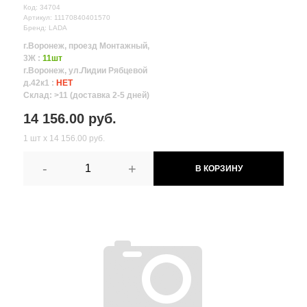
Код: 34704
Артикул: 11170840401570
Бренд: LADA
г.Воронеж, проезд Монтажный,
3Ж :
11шт
г.Воронеж, ул.Лидии Рябцевой
д.42к1 :
НЕТ
Склад: >11 (доставка 2-5 дней)
14 156.00 руб.
1 шт х 14 156.00 руб.
-
+
В КОРЗИНУ