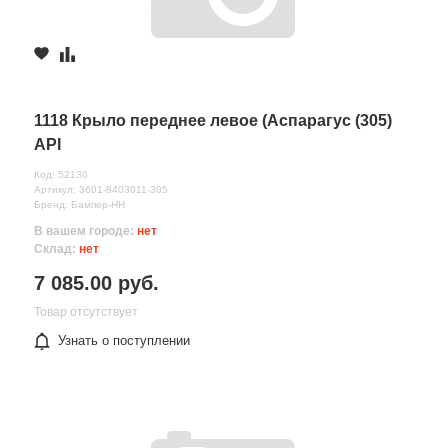
1118 Крыло переднее левое (Аспарагус (305)
API
Код: 52130
Артикул: 3601-8403011-305
Бренд: Бампер-НН
В вашем городе:
нет
Склад:
нет
7 085.00 руб.
Товар отсутствует
Узнать о поступлении