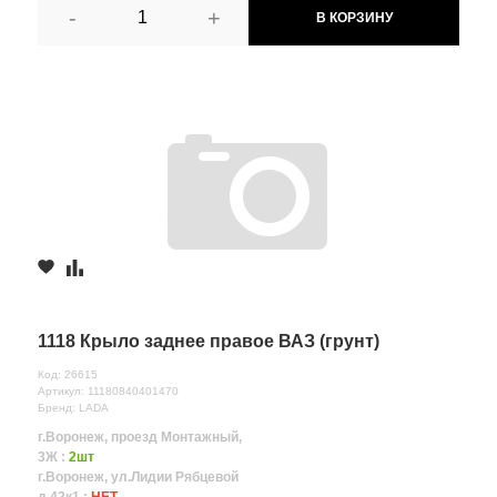
-
+
В КОРЗИНУ
1118 Крыло заднее правое ВАЗ (грунт)
Код: 26615
Артикул: 11180840401470
Бренд: LADA
г.Воронеж, проезд Монтажный,
3Ж :
2шт
г.Воронеж, ул.Лидии Рябцевой