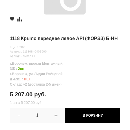
1118 Крыло переднее левое API (ФОРЭЗ) Б-НН
Код: 83368
Артикул: 11180840401500
Бренд: Бампер-НН
г.Воронеж, проезд Монтажный,
3Ж :
2шт
г.Воронеж, ул.Лидии Рябцевой
д.42к1 :
НЕТ
Склад: >2 (доставка 2-5 дней)
5 207.00 руб.
1 шт х 5 207.00 руб.
-
+
В КОРЗИНУ