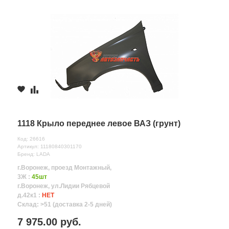
1118 Крыло переднее левое ВАЗ (грунт)
Код: 26616
Артикул: 11180840301170
Бренд: LADA
г.Воронеж, проезд Монтажный,
3Ж :
45шт
г.Воронеж, ул.Лидии Рябцевой
д.42к1 :
НЕТ
Склад: >51 (доставка 2-5 дней)
7 975.00 руб.