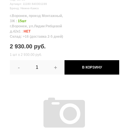
Артикул: 11180 840301199
Бренд: Нижне-Камск
г.Воронеж, проезд Монтажный,
3Ж :
15шт
г.Воронеж, ул.Лидии Рябцевой
д.42к1 :
НЕТ
Склад: >16 (доставка 2-5 дней)
2 930.00 руб.
1 шт х 2 930.00 руб.
-
+
В КОРЗИНУ