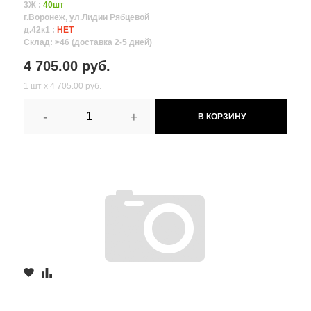
3Ж :
40шт
г.Воронеж, ул.Лидии Рябцевой
д.42к1 :
НЕТ
Склад: >46 (доставка 2-5 дней)
4 705.00 руб.
1 шт х 4 705.00 руб.
-
+
В КОРЗИНУ