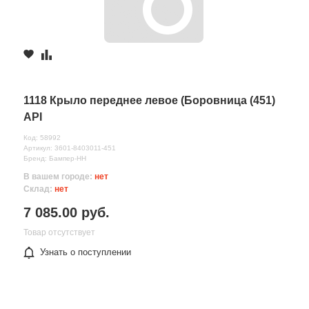
1118 Крыло переднее левое (Боровница (451)
API
Код: 58992
Артикул: 3601-8403011-451
Бренд: Бампер-НН
В вашем городе:
нет
Склад:
нет
7 085.00 руб.
Товар отсутствует
Узнать о поступлении