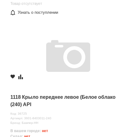
Товар отсутствует
Узнать о поступлении
1118 Крыло переднее левое (Белое облако
(240) API
Код: 36725
Артикул: 3601-8403011-240
Бренд: Бампер-НН
В вашем городе:
нет
Склад:
нет