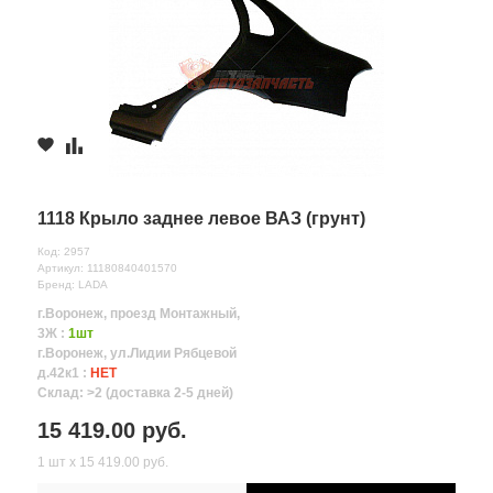
1118 Крыло заднее левое ВАЗ (грунт)
Код: 2957
Артикул: 11180840401570
Бренд: LADA
г.Воронеж, проезд Монтажный,
3Ж :
1шт
г.Воронеж, ул.Лидии Рябцевой
д.42к1 :
НЕТ
Склад: >2 (доставка 2-5 дней)
15 419.00 руб.
1 шт х 15 419.00 руб.