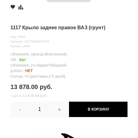
1117 Крыло заднее правое ВАЗ (грунт)
Код: 2955
Артикул: 11170840401470
Бренд: LADA
г.Воронеж, проезд Монтажный,
3Ж :
4шт
г.Воронеж, ул.Лидии Рябцевой
д.42к1 :
НЕТ
Склад: >4 (доставка 2-5 дней)
13 878.00 руб.
1 шт х 13 878.00 руб.
-
+
В КОРЗИНУ